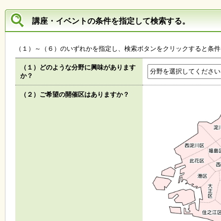
子
講座・イベントの条件を指定して検索する。
ど
も
向
（１）～（６）のいずれかを指定し、検索ボタンをクリックすると条件
け
イ
（１）どのような分野に興味があります
ベ
か？
ン
ト
（２）ご希望の開催区はありますか？
ガ
イ
ド
メ
ル
マ
ガ
登
録
よ