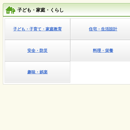
会
・
子ども・家庭・くらし
ギ
ャ
ラ
リ
子ども・子育て・家庭教育
住宅・生活設計
ー
安全・防災
料理・栄養
オ
ン
ラ
イ
趣味・娯楽
ン
マ
ガ
ジ
ン
い
ち
ょ
う
並
木