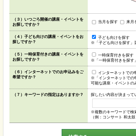
く
あ
る
（３）いつごろ開催の講座・イベントを
ご
当月を探す
来月
お探しですか？
質
問
（４）子ども向けの講座・イベントをお
子ども向けを探す
探しですか？
※「子ども向けを探す」
講
（５）一時保育付きの講座・イベントを
一時保育付きを探す
師
お探しですか？
※「一時保育付きを探す
・
イ
ン
（６）インターネットでのお申込みをご
インターネットでの
ス
希望ですか？
※「インターネットでの
ト
可能な講座・イベントの
ラ
ク
（７）キーワードの指定はありますか？
探したい内容が決まって
タ
ー
※複数のキーワードで検
（例：コンサート 和太鼓
募
集
（