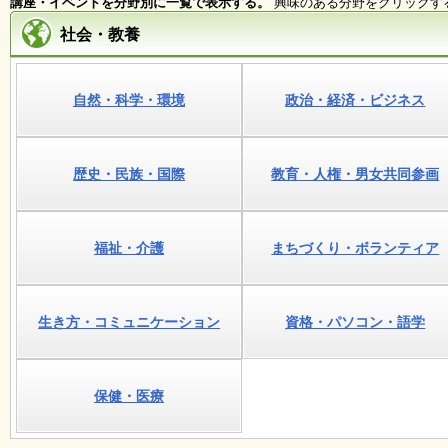
講座・イベントを分野別に一覧で表示する。
興味のある分野をクリックす
社会・教養
施
設
状
況
自然・科学・環境
政治・経済・ビジネス
・
予
約
歴史・民族・国際
教育・人権・男女共同参画
い
ち
ょ
福祉・介護
まちづくり・ボランティア
う
並
木
生き方・コミュニケーション
資格・パソコン・語学
展
覧
会
保健・医療
・
展
示