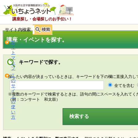
×
講座探し・会場探しのお手伝い！
サイト内検索
ホ
ー
講座・イベントを探す。
ム
サ
イ
ト
マ
お
キーワードで探す。
ッ
知
プ
ら
こ
探したい内容が決まっているときは、キーワードを下の欄に直接入力し
せ
の
全てを含む
サ
イ
※複数のキーワードで検索するときは、語句の間にスペースを入れてく
ト
講
（例：コンサート 和太鼓）
の
座
使
・
い
イ
方
ベ
ン
ト