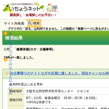
×
講座探し・会場探しのお手伝い！
サイト内検索
ホ
ー
ブラウザの「戻る」は利用できません。この画面の「検索ページに戻るボタン
ム
サ
検索結果
イ
ト
マ
お
分野 「
健康体操(ヨガ・太極拳等)
」
ッ
知
プ
ら
19件が一致しました。
こ
せ
の
サ
イ
お仕事帰りのナイトヨガ※定員に達しました。現在キャンセル待
ト
講
の
座
使
令和8年度はじめま専科
・
い
イ
開催場所
大阪市立阿倍野市民学習センター スタジオ
方
ベ
8/7～11/20 毎週金曜日 19:00～20:30（全15回）
ン
開催日時
※8/14は休講です。
ト
準備運動からはじまり、アーサナ(ポーズ)、呼吸法、瞑想