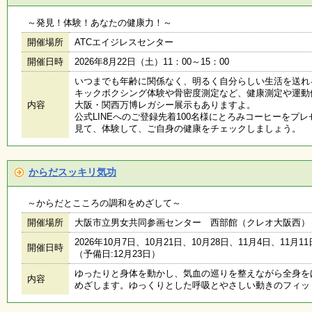
～発見！体験！あなたの健康力！～
開催場所
ATCエイジレスセンター
開催日時
2026年8月22日（土）11：00～15：00
いつまでも年齢に関係なく、明るく自分らしい生活を送れ
キックボクシング体験や骨密度測定など、健康測定や運動
内容
大阪・関西万博レガシー展示もありますよ。
公式LINEへのご登録先着100名様にとろみコーヒーをプ
見て、体験して、ご自身の健康をチェックしましょう。
からだスッキリ気功
～からだとこころの調和をめざして～
開催場所
大阪市立男女共同参画センター 西部館（クレオ大阪西）
2026年10月7日、10月21日、10月28日、11月4日、11月1
開催日時
（予備日:12月23日）
ゆったりと身体を動かし、気血の巡りを整えながら全身を
内容
めざします。ゆっくりとした呼吸とやさしい動きのフィッ