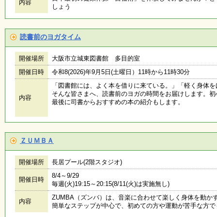
内容
しょう
会
・
ギ
ャ
読書前のヨガタイム
ラ
リ
ー
開催場所
大阪市立城東図書館 多目的室
開催日時
令和8(2026)年9月5日(土曜日）11時から11時30分
「図書館には、よく本を借りに来ている。」「軽く身体を
オ
そんな皆さまへ、読書前のヨガの時間をお届けします。初
ン
内容
最後に司書からおすすめの本の紹介もします。
ラ
イ
ン
マ
ガ
ＺＵＭＢＡ
ジ
ン
開催場所
長居プール(2階スタジオ)
い
ち
8/4～9/29
ょ
開催日時
毎週(火)19:15～20:15(8/11(火)は実施無し)
う
並
ZUMBA（ズンバ）は、音楽に合わせて楽しく身体を動か
内容
木
簡単なステップが中心で、初めての方や運動が苦手な方で