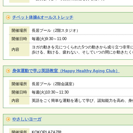
く
あ
る
チベット体操&オールストレッチ
ご
質
問
開催場所
長居プール（2階スタジオ）
開催日時
毎週(火)9:30～11:00
ヨガの動きを元につくられた5つの動きから成り立つ非常
内容
講
歩ける、動ける、疲れない、そしていつの間にか動きたく
師
・
イ
ン
身体運動で学ぶ英語教室（Happy Healthy Aging Club）
ス
ト
開催場所
長居プール（2階会議室）
ラ
ク
開催日時
毎週(火)10:30～11:30
タ
ー
内容
英語をごく簡単な運動を通して学び、認知能力を高め、身
やさしいヨーガ
募
集
（
開催場所
KOKOPLAZA7階