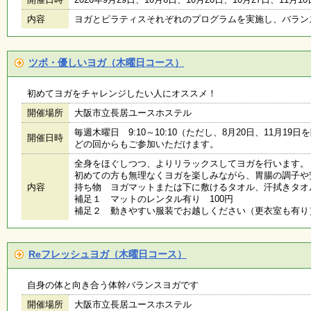
内容
ヨガとピラティスそれぞれのプログラムを実施し、バラン
ツボ・優しいヨガ（木曜日コース）
初めてヨガをチャレンジしたい人にオススメ！
開催場所
大阪市立長居ユースホステル
毎週木曜日 9:10～10:10（ただし、8月20日、11月19日
開催日時
どの回からもご参加いただけます。
全身をほぐしつつ、よりリラックスしてヨガを行います。
初めての方も無理なくヨガを楽しみながら、胃腸の調子や
内容
持ち物 ヨガマットまたは下に敷けるタオル、汗拭きタオ
補足１ マットのレンタル有り 100円
補足２ 動きやすい服装でお越しください（更衣室も有り
Reフレッシュヨガ（木曜日コース）
自身の体と向き合う体幹バランスヨガです
開催場所
大阪市立長居ユースホステル