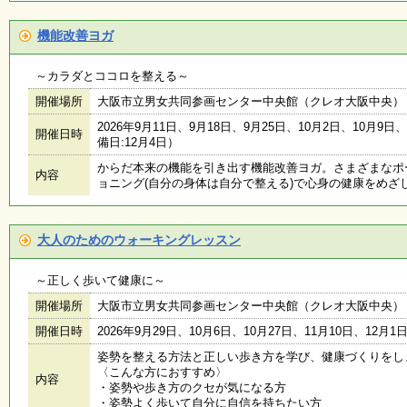
機能改善ヨガ
子
ど
も
～カラダとココロを整える～
向
け
開催場所
大阪市立男女共同参画センター中央館（クレオ大阪中央）
イ
2026年9月11日、9月18日、9月25日、10月2日、10月9日、1
ベ
開催日時
備日:12月4日）
ン
ト
からだ本来の機能を引き出す機能改善ヨガ。さまざまなポ
内容
ガ
ョニング(自分の身体は自分で整える)で心身の健康をめざ
イ
ド
大人のためのウォーキングレッスン
メ
～正しく歩いて健康に～
ル
マ
開催場所
大阪市立男女共同参画センター中央館（クレオ大阪中央）
ガ
登
開催日時
2026年9月29日、10月6日、10月27日、11月10日、12月1
録
姿勢を整える方法と正しい歩き方を学び、健康づくりをし
〈こんな方におすすめ〉
内容
・姿勢や歩き方のクセが気になる方
・姿勢よく歩いて自分に自信を持ちたい方
よ