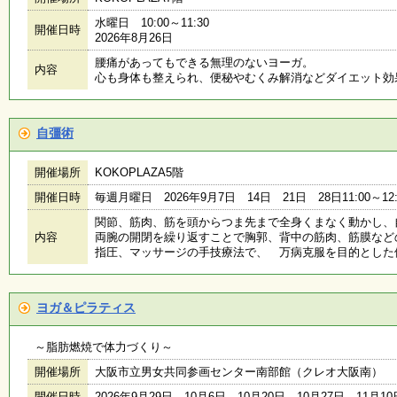
ボ
ラ
水曜日 10:00～11:30
開催日時
ン
2026年8月26日
テ
腰痛があってもできる無理のないヨーガ。
ィ
内容
心も身体も整えられ、便秘やむくみ解消などダイエット効
ア
・
作
品
自彊術
）
開催場所
KOKOPLAZA5階
開催日時
毎週月曜日 2026年9月7日 14日 21日 28日11:00～12:
関節、筋肉、筋を頭からつま先まで全身くまなく動かし、
内容
両腕の開閉を繰り返すことで胸郭、背中の筋肉、筋膜など
指圧、マッサージの手技療法で、 万病克服を目的とした
ヨガ＆ピラティス
～脂肪燃焼で体力づくり～
開催場所
大阪市立男女共同参画センター南部館（クレオ大阪南）
開催日時
2026年9月29日、10月6日、10月20日、10月27日、11月1