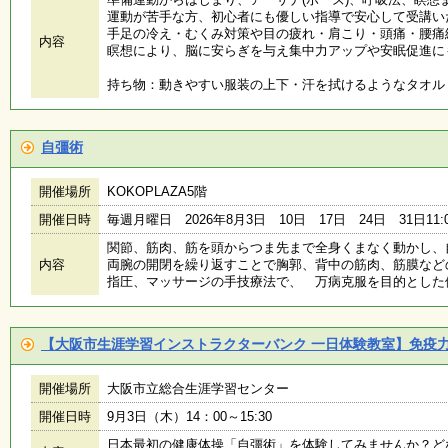
運動が苦手な方、初心者にも優しい指導で安心して受講い
手足の冷え・むくみ対策や目の疲れ・肩こり・頭痛・腰痛
施
内容
瞑想により、脳に安らぎを与え集中力アップや安眠促進に
設
状
持ち物：動きやすい服装の上下・汗を拭けるようなタオル
況
・
予
約
自彊術
開催場所
KOKOPLAZA5階
い
開催日時
毎週月曜日 2026年8月3日 10日 17日 24日 31日11:00
ち
ょ
関節、筋肉、筋を頭からつま先まで全身くまなく動かし、
う
内容
両腕の開閉を繰り返すことで胸郭、背中の筋肉、筋膜など
並
指圧、マッサージの手技療法で、 万病克服を目的とした
木
【大阪市生涯学習インストラクターバンク 一日体験教室】免疫
展
覧
開催場所
大阪市立総合生涯学習センター
会
・
開催日時
9月3日（木）14：00～15:30
展
日本最初の健康体操「自彊術」を体験してみませんか？ど
示