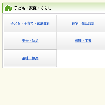
会
・
子ども・家庭・くらし
ギ
ャ
ラ
リ
子ども・子育て・家庭教育
住宅・生活設計
ー
安全・防災
料理・栄養
オ
ン
ラ
イ
趣味・娯楽
ン
マ
ガ
ジ
ン
い
ち
ょ
う
並
木