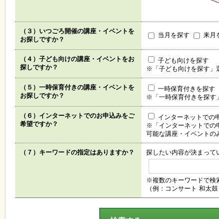
く
あ
る
（３）いつごろ開催の講座・イベントを
ご
当月を探す
来月
お探しですか？
質
問
（４）子ども向けの講座・イベントをお
子ども向けを探す
探しですか？
※「子ども向けを探す」
講
（５）一時保育付きの講座・イベントを
一時保育付きを探す
師
お探しですか？
※「一時保育付きを探す
・
イ
ン
（６）インターネットでのお申込みをご
インターネットでの
ス
希望ですか？
※「インターネットでの
ト
可能な講座・イベントの
ラ
ク
（７）キーワードの指定はありますか？
探したい内容が決まって
タ
ー
※複数のキーワードで検
（例：コンサート 和太鼓
募
集
（