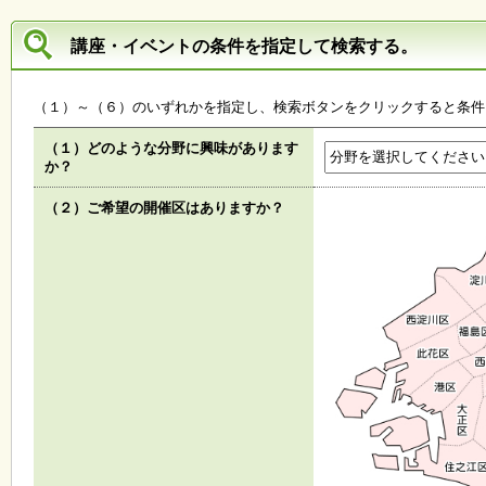
子
講座・イベントの条件を指定して検索する。
ど
も
向
（１）～（６）のいずれかを指定し、検索ボタンをクリックすると条件
け
イ
（１）どのような分野に興味があります
ベ
か？
ン
ト
（２）ご希望の開催区はありますか？
ガ
イ
ド
メ
ル
マ
ガ
登
録
よ