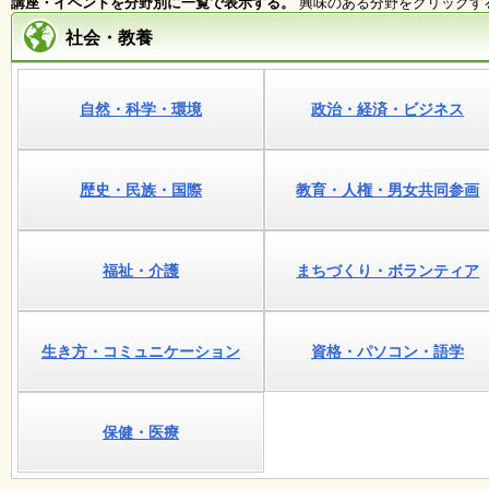
講座・イベントを分野別に一覧で表示する。
興味のある分野をクリックす
社会・教養
施
設
状
況
自然・科学・環境
政治・経済・ビジネス
・
予
約
歴史・民族・国際
教育・人権・男女共同参画
い
ち
ょ
福祉・介護
まちづくり・ボランティア
う
並
木
生き方・コミュニケーション
資格・パソコン・語学
展
覧
会
保健・医療
・
展
示