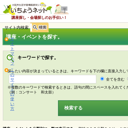
×
講座探し・会場探しのお手伝い！
サイト内検索
ホ
ー
講座・イベントを探す。
ム
サ
イ
ト
マ
お
キーワードで探す。
ッ
知
プ
ら
こ
探したい内容が決まっているときは、キーワードを下の欄に直接入力し
せ
の
全てを含む
サ
イ
※複数のキーワードで検索するときは、語句の間にスペースを入れてく
ト
講
（例：コンサート 和太鼓）
の
座
使
・
い
イ
方
ベ
ン
ト