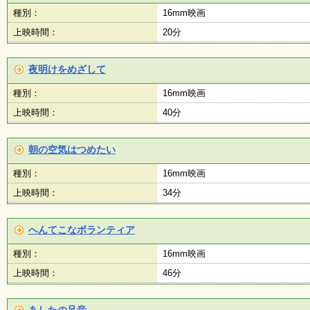
会
種別：
16mm映画
・
上映時間：
20分
ギ
ャ
ラ
リ
夜明けをめざして
ー
種別：
16mm映画
上映時間：
40分
オ
ン
朝の空気はつめたい
ラ
イ
種別：
16mm映画
ン
マ
上映時間：
34分
ガ
ジ
ン
へんてこなボランティア
い
ち
種別：
16mm映画
ょ
う
上映時間：
46分
並
木