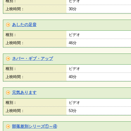
種別：
ビデオ
上映時間：
30分
施
設
状
あしたの足音
況
・
種別：
ビデオ
予
約
上映時間：
46分
ネバー・ギブ・アップ
い
ち
種別：
ビデオ
ょ
う
上映時間：
40分
並
木
元気あります
種別：
ビデオ
展
覧
上映時間：
53分
会
・
展
部落差別シリーズ①～④
示