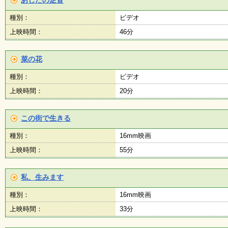
あしたの足音
種別：
ビデオ
子
ど
上映時間：
46分
も
向
け
菜の花
イ
ベ
種別：
ビデオ
ン
ト
上映時間：
20分
ガ
イ
ド
この街で生きる
種別：
16mm映画
上映時間：
メ
55分
ル
マ
ガ
私、生みます
登
録
種別：
16mm映画
上映時間：
33分
よ