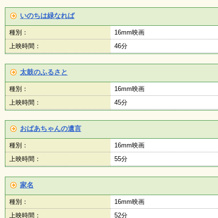
ボ
ラ
いのちは緑なれば
ン
テ
種別：
16mm映画
ィ
ア
上映時間：
46分
・
作
品
太鼓のふるさと
）
種別：
16mm映画
上映時間：
45分
おばあちゃんの遺言
種別：
16mm映画
上映時間：
55分
家名
種別：
16mm映画
上映時間：
52分