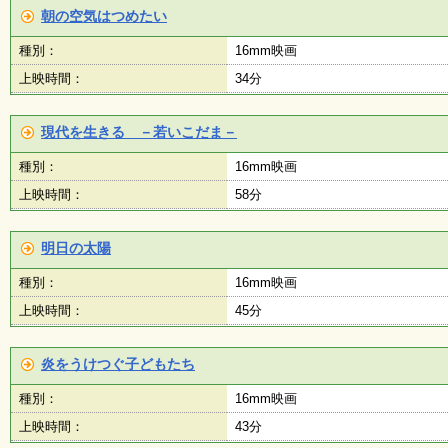
く
朝の空気はつめたい
あ
る
種別：
16mm映画
ご
上映時間：
34分
質
問
現代を生きる －若いこだま－
種別：
16mm映画
講
師
上映時間：
58分
・
イ
ン
明日の太陽
ス
ト
種別：
16mm映画
ラ
ク
上映時間：
45分
タ
ー
炎をうけつぐ子どもたち
種別：
16mm映画
募
集
上映時間：
43分
（