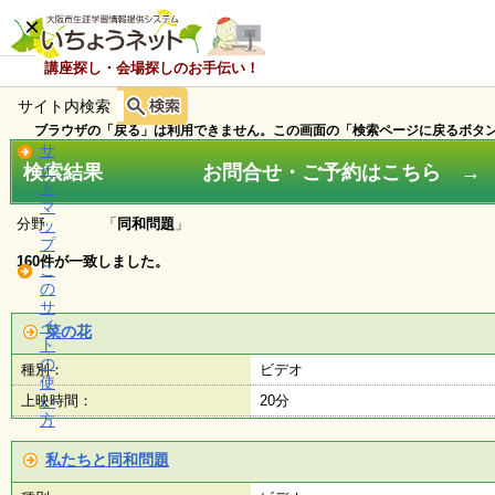
×
講座探し・会場探しのお手伝い！
サイト内検索
ホ
ー
ブラウザの「戻る」は利用できません。この画面の「検索ページに戻るボタン
ム
サ
検索結果 お問合せ・ご予約はこちら → ０
イ
ト
マ
お
分野 「
同和問題
」
ッ
知
プ
ら
160件が一致しました。
こ
せ
の
サ
イ
菜の花
ト
講
の
種別：
ビデオ
座
使
・
上映時間：
い
20分
イ
方
ベ
ン
私たちと同和問題
ト