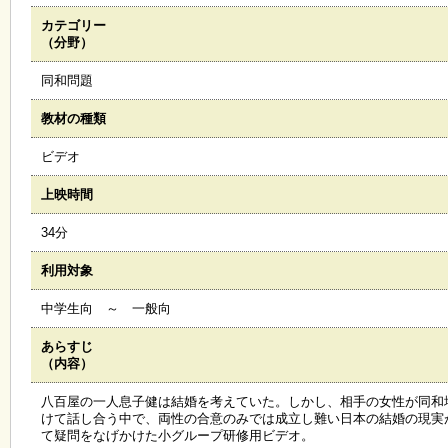
カテゴリー
施
（分野）
設
状
同和問題
況
・
教材の種類
予
約
ビデオ
上映時間
い
ち
34分
ょ
う
利用対象
並
木
中学生向 ～ 一般向
あらすじ
展
（内容）
覧
会
八百屋の一人息子健は結婚を考えていた。しかし、相手の女性が同和
・
けて話し合う中で、両性の合意のみでは成立し難い日本の結婚の現実
展
て疑問をなげかけた小グループ研修用ビデオ。
示