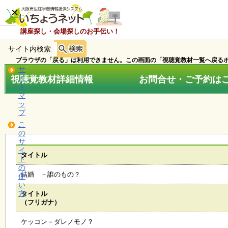
×
講座探し・会場探しのお手伝い！
サイト内検索
ホ
ー
ブラウザの「戻る」は利用できません。この画面の「視聴覚教材一覧へ戻るボ
ム
サ
視聴覚教材詳細情報 お問合せ・ご予約はこちら
イ
ト
マ
お
ッ
知
プ
ら
こ
せ
の
サ
イ
タイトル
ト
講
の
座
結婚 －誰のもの？
使
・
い
イ
方
タイトル
ベ
（フリガナ）
ン
ト
ケッコン－ダレノモノ？