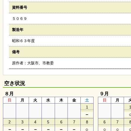
会
資料番号
・
ギ
５０６９
ャ
ラ
リ
製造年
ー
昭和６３年度
備考
オ
ン
原作者：大阪市、市教委
ラ
イ
ン
マ
空き状況
ガ
ジ
８月
ン
９月
い
日
月
火
水
木
金
土
日
月
ち
1
ょ
う
－
並
2
3
4
5
6
7
8
6
7
木
－
－
－
－
－
－
○
○
○