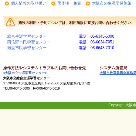
個人情報の取り扱い
著作権・免責
大阪市の生涯学習施策
く
あ
る
ご
施設の利用・予約については、利用施設に直接お問い合わせください。
質
問
総合生涯学習センター
電話 06-6345-5000
阿倍野市民学習センター
電話 06-6634-7951
難波市民学習センター
電話 06-6643-7010
講
師
・
イ
操作方法やシステムトラブルのお問い合わせ先
システム所管局
ン
<大阪市立生涯学習センター>
大阪市教育委員会事務
ス
大阪市立総合生涯学習センター
ト
〒530-0001 大阪市北区梅田1-2-2-500 大阪駅前第2ビル5階
ラ
TEL06-6345-5000 FAX06-6345-5019
ク
タ
ー
Copyright 大阪市
募
集
（