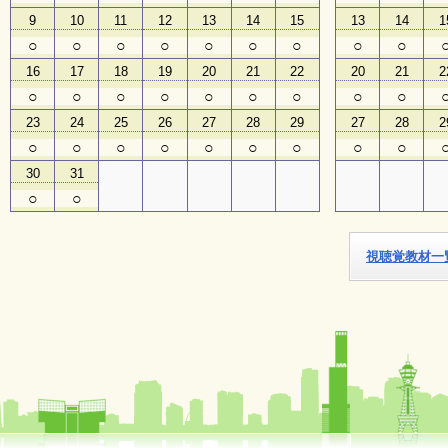
9
10
11
12
13
14
15
13
14
1
子
○
○
○
○
○
○
○
○
○
ど
16
17
18
19
20
21
22
20
21
2
も
向
○
○
○
○
○
○
○
○
○
け
23
24
25
26
27
28
29
27
28
2
イ
ベ
○
○
○
○
○
○
○
○
○
ン
30
31
ト
ガ
○
○
イ
ド
視聴覚教材一
メ
ル
マ
ガ
登
録
よ