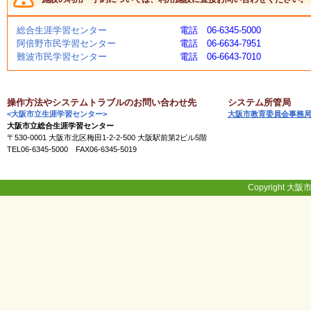
く
あ
総合生涯学習センター
電話 06-6345-5000
る
阿倍野市民学習センター
電話 06-6634-7951
ご
難波市民学習センター
電話 06-6643-7010
質
問
操作方法やシステムトラブルのお問い合わせ先
システム所管局
<大阪市立生涯学習センター>
大阪市教育委員会事務
講
大阪市立総合生涯学習センター
師
〒530-0001 大阪市北区梅田1-2-2-500 大阪駅前第2ビル5階
・
TEL06-6345-5000 FAX06-6345-5019
イ
ン
ス
ト
Copyright 大阪市
ラ
ク
タ
ー
募
集
（