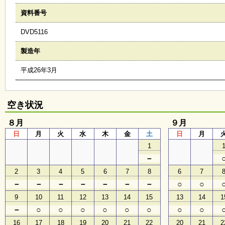
会
資料番号
・
ギ
DVD5116
ャ
ラ
リ
製造年
ー
平成26年3月
オ
ン
空き状況
ラ
イ
８月
９月
ン
日
月
火
水
木
金
土
日
月
マ
ガ
1
ジ
－
ン
い
2
3
4
5
6
7
8
6
7
ち
－
－
－
－
－
－
－
○
○
ょ
う
9
10
11
12
13
14
15
13
14
1
並
－
○
○
○
○
○
○
○
○
木
16
17
18
19
20
21
22
20
21
2