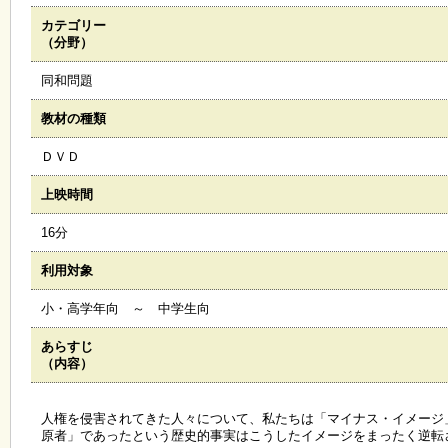
カテゴリー
施
（分野）
設
状
同和問題
況
・
教材の種類
予
約
ＤＶＤ
上映時間
い
ち
16分
ょ
う
利用対象
並
木
小・高学年向 ～ 中学生向
あらすじ
展
（内容）
覧
会
・
人権を侵害されてきた人々について、私たちは「マイナス・イメージ
展
原者」であったという歴史的事実はこうしたイメージをまったく逆転
示