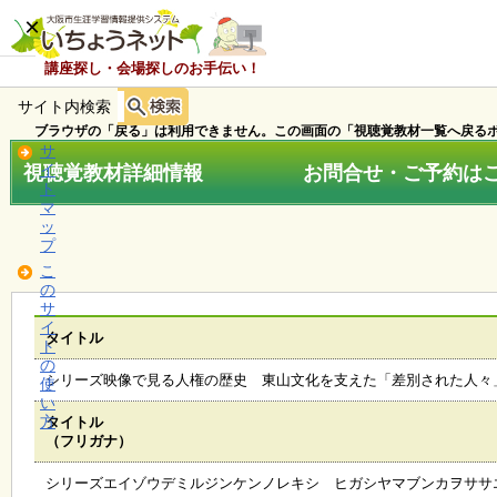
×
講座探し・会場探しのお手伝い！
サイト内検索
ホ
ー
ブラウザの「戻る」は利用できません。この画面の「視聴覚教材一覧へ戻るボ
ム
サ
視聴覚教材詳細情報 お問合せ・ご予約はこちら
イ
ト
マ
お
ッ
知
プ
ら
こ
せ
の
サ
イ
タイトル
ト
講
の
座
シリーズ映像で見る人権の歴史 東山文化を支えた「差別された人々
使
・
い
イ
方
タイトル
ベ
（フリガナ）
ン
ト
シリーズエイゾウデミルジンケンノレキシ ヒガシヤマブンカヲササ