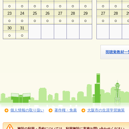
○
○
○
○
○
○
○
○
○
子
23
24
25
26
27
28
29
27
28
2
ど
○
○
○
○
○
○
○
○
○
も
向
30
31
け
○
○
イ
ベ
ン
ト
視聴覚教材一
ガ
イ
ド
メ
ル
マ
ガ
登
録
個人情報の取り扱い
著作権・免責
大阪市の生涯学習施策
よ
施設の利用・予約については、利用施設に直接お問い合わせください。