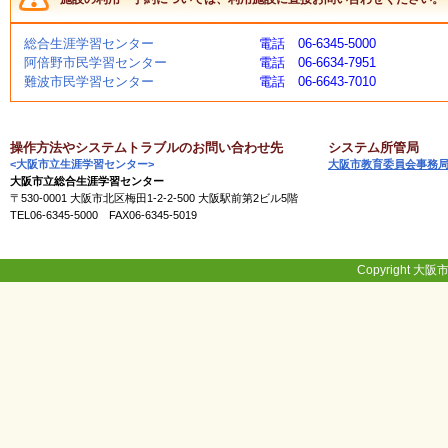
く
あ
総合生涯学習センター
電話 06-6345-5000
る
阿倍野市民学習センター
電話 06-6634-7951
ご
難波市民学習センター
電話 06-6643-7010
質
問
操作方法やシステムトラブルのお問い合わせ先
システム所管局
<大阪市立生涯学習センター>
大阪市教育委員会事務
講
大阪市立総合生涯学習センター
師
〒530-0001 大阪市北区梅田1-2-2-500 大阪駅前第2ビル5階
・
TEL06-6345-5000 FAX06-6345-5019
イ
ン
ス
ト
Copyright 大阪市
ラ
ク
タ
ー
募
集
（