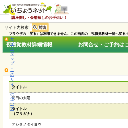
×
講座探し・会場探しのお手伝い！
サイト内検索
ホ
ー
ブラウザの「戻る」は利用できません。この画面の「視聴覚教材一覧へ戻るボ
ム
サ
視聴覚教材詳細情報 お問合せ・ご予約はこちら
イ
ト
マ
お
ッ
知
プ
ら
こ
せ
の
サ
イ
タイトル
ト
講
の
座
明日の太陽
使
・
い
イ
方
タイトル
ベ
（フリガナ）
ン
ト
アシタノタイヨウ