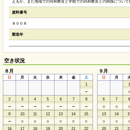
えるか、また地域での同和教育と学校での同和教育との関係について
会
・
資料番号
ギ
ャ
８００８
ラ
リ
ー
製造年
オ
ン
空き状況
ラ
イ
８月
９月
ン
日
月
火
水
木
金
土
日
月
マ
ガ
1
ジ
－
ン
い
2
3
4
5
6
7
8
6
7
ち
－
－
－
－
－
－
－
○
○
ょ
う
9
10
11
12
13
14
15
13
14
1
並
－
○
○
○
○
○
○
○
○
木
16
17
18
19
20
21
22
20
21
2