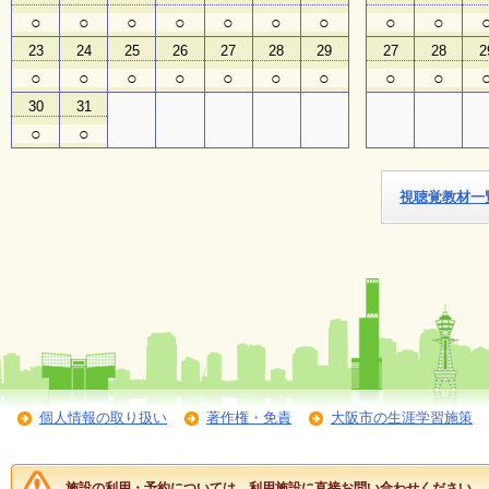
○
○
○
○
○
○
○
○
○
子
23
24
25
26
27
28
29
27
28
2
ど
○
○
○
○
○
○
○
○
○
も
向
30
31
け
○
○
イ
ベ
ン
ト
視聴覚教材一
ガ
イ
ド
メ
ル
マ
ガ
登
録
個人情報の取り扱い
著作権・免責
大阪市の生涯学習施策
よ
施設の利用・予約については、利用施設に直接お問い合わせください。