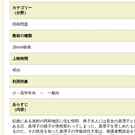
カテゴリー
施
（分野）
設
状
同和問題
況
・
教材の種類
予
約
16mm映画
上映時間
い
ち
45分
ょ
う
利用対象
並
木
小・高学年向 ～ 一般向
あらすじ
展
（内容）
覧
会
紀南にある漁村の同和地区に住む悟郎、典子夫人には長女の真理子と
・
ある日、真理子の様子が突然変わってしまった。真理子を苦しめたも
展
るのだ。その状況を知った真理子の学級担任大室は、保護者懇談会を
示