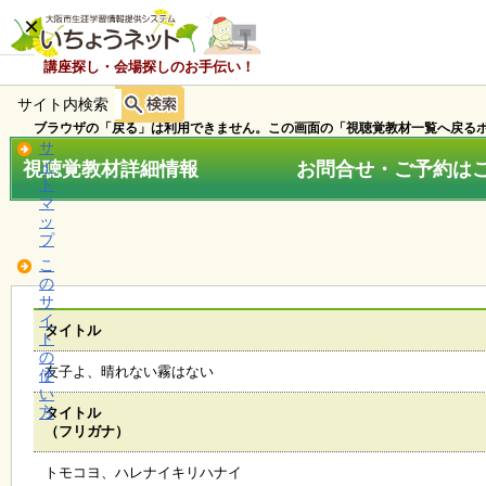
×
講座探し・会場探しのお手伝い！
サイト内検索
ホ
ー
ブラウザの「戻る」は利用できません。この画面の「視聴覚教材一覧へ戻るボ
ム
サ
視聴覚教材詳細情報 お問合せ・ご予約はこちら
イ
ト
マ
お
ッ
知
プ
ら
こ
せ
の
サ
イ
タイトル
ト
講
の
座
友子よ、晴れない霧はない
使
・
い
イ
方
タイトル
ベ
（フリガナ）
ン
ト
トモコヨ、ハレナイキリハナイ