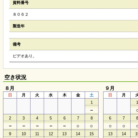
資料番号
会
・
８０６２
ギ
ャ
ラ
製造年
リ
ー
備考
ビデオあり。
オ
ン
ラ
イ
空き状況
ン
マ
８月
ガ
９月
ジ
日
月
火
水
木
金
土
日
月
ン
1
い
ち
－
ょ
2
3
4
5
6
7
8
6
7
う
並
－
－
－
－
－
○
○
○
○
木
9
10
11
12
13
14
15
13
14
1