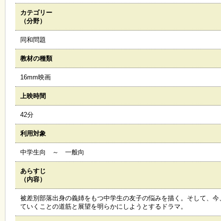
カテゴリー
施
（分野）
設
状
同和問題
況
・
教材の種類
予
約
16mm映画
上映時間
い
ち
42分
ょ
う
利用対象
並
木
中学生向 ～ 一般向
あらすじ
展
（内容）
覧
会
被差別部落出身の義姉をもつ中学生の友子の悩みを描く。そして、今
・
ていくことの道筋と展望を明らかにしようとするドラマ。
展
示