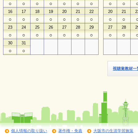
○
○
○
○
○
○
○
○
○
16
17
18
19
20
21
22
20
21
2
子
ど
○
○
○
○
○
○
○
○
○
も
23
24
25
26
27
28
29
27
28
2
向
け
○
○
○
○
○
○
○
○
○
イ
30
31
ベ
ン
○
○
ト
ガ
イ
視聴覚教材一
ド
メ
ル
マ
ガ
登
録
個人情報の取り扱い
著作権・免責
大阪市の生涯学習施策
よ