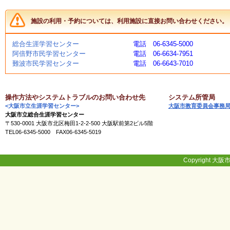
く
あ
施設の利用・予約については、利用施設に直接お問い合わせください。
る
ご
質
総合生涯学習センター
電話 06-6345-5000
問
阿倍野市民学習センター
電話 06-6634-7951
難波市民学習センター
電話 06-6643-7010
講
師
操作方法やシステムトラブルのお問い合わせ先
システム所管局
・
<大阪市立生涯学習センター>
大阪市教育委員会事務
イ
大阪市立総合生涯学習センター
ン
〒530-0001 大阪市北区梅田1-2-2-500 大阪駅前第2ビル5階
ス
TEL06-6345-5000 FAX06-6345-5019
ト
ラ
ク
Copyright 大阪市
タ
ー
募
集
（