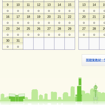
9
10
11
12
13
14
15
13
14
1
子
○
○
○
○
○
○
○
○
○
ど
16
17
18
19
20
21
22
20
21
2
も
向
○
○
○
○
○
○
○
○
○
け
23
24
25
26
27
28
29
27
28
2
イ
ベ
○
○
○
○
○
○
○
○
○
ン
30
31
ト
ガ
○
○
イ
ド
視聴覚教材一
メ
ル
マ
ガ
登
録
よ