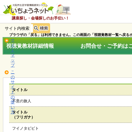
×
講座探し・会場探しのお手伝い！
サイト内検索
ホ
ー
ブラウザの「戻る」は利用できません。この画面の「視聴覚教材一覧へ戻るボ
ム
サ
視聴覚教材詳細情報 お問合せ・ご予約はこちら
イ
ト
マ
お
ッ
知
プ
ら
こ
せ
の
サ
イ
タイトル
ト
講
の
座
不意の旅人
使
・
い
イ
方
タイトル
ベ
（フリガナ）
ン
ト
フイノタビビト