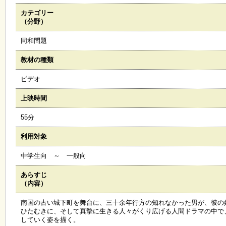
カテゴリー
施
（分野）
設
状
同和問題
況
・
教材の種類
予
約
ビデオ
上映時間
い
ち
55分
ょ
う
利用対象
並
木
中学生向 ～ 一般向
あらすじ
展
（内容）
覧
会
南国の古い城下町を舞台に、三十余年行方の知れなかった男が、彼の
・
ひたむきに、そして真摯に生きる人々がくり広げる人間ドラマの中で
展
していく姿を描く。
示