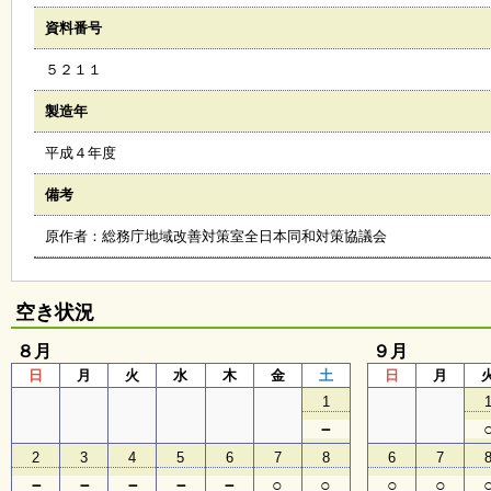
会
資料番号
・
ギ
５２１１
ャ
ラ
リ
製造年
ー
平成４年度
備考
オ
ン
原作者：総務庁地域改善対策室全日本同和対策協議会
ラ
イ
ン
マ
空き状況
ガ
ジ
８月
ン
９月
い
日
月
火
水
木
金
土
日
月
ち
1
ょ
う
－
並
2
3
4
5
6
7
8
6
7
木
－
－
－
－
－
○
○
○
○