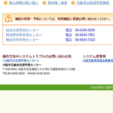
個人情報の取り扱い
著作権・免責
大阪市の生涯学習施策
く
あ
る
ご
施設の利用・予約については、利用施設に直接お問い合わせください。
質
問
総合生涯学習センター
電話 06-6345-5000
阿倍野市民学習センター
電話 06-6634-7951
難波市民学習センター
電話 06-6643-7010
講
師
・
イ
操作方法やシステムトラブルのお問い合わせ先
システム所管局
ン
<大阪市立生涯学習センター>
大阪市教育委員会事務
ス
大阪市立総合生涯学習センター
ト
〒530-0001 大阪市北区梅田1-2-2-500 大阪駅前第2ビル5階
ラ
TEL06-6345-5000 FAX06-6345-5019
ク
タ
ー
Copyright 大阪市
募
集
（