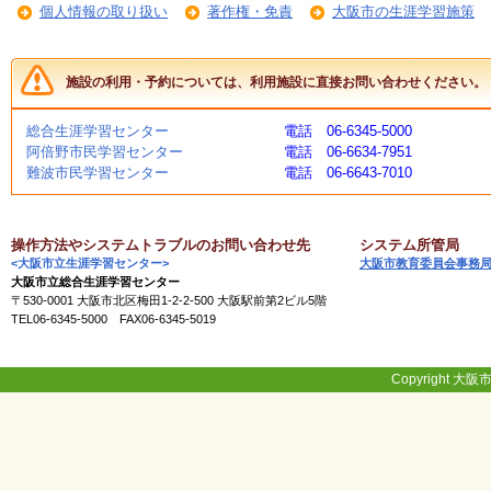
個人情報の取り扱い
著作権・免責
大阪市の生涯学習施策
く
あ
る
ご
施設の利用・予約については、利用施設に直接お問い合わせください。
質
問
総合生涯学習センター
電話 06-6345-5000
阿倍野市民学習センター
電話 06-6634-7951
難波市民学習センター
電話 06-6643-7010
講
師
・
イ
操作方法やシステムトラブルのお問い合わせ先
システム所管局
ン
<大阪市立生涯学習センター>
大阪市教育委員会事務
ス
大阪市立総合生涯学習センター
ト
〒530-0001 大阪市北区梅田1-2-2-500 大阪駅前第2ビル5階
ラ
TEL06-6345-5000 FAX06-6345-5019
ク
タ
ー
Copyright 大阪市
募
集
（