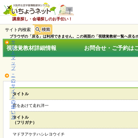
×
講座探し・会場探しのお手伝い！
サイト内検索
ホ
ー
ブラウザの「戻る」は利用できません。この画面の「視聴覚教材一覧へ戻るボ
ム
サ
視聴覚教材詳細情報 お問合せ・ご予約はこちら
イ
ト
マ
お
ッ
知
プ
ら
こ
せ
の
サ
イ
タイトル
ト
講
の
座
窓をあけて走れ洋一
使
・
い
イ
方
タイトル
ベ
（フリガナ）
ン
ト
マドヲアケテハシレヨウイチ