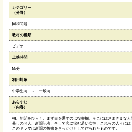
カテゴリー
施
（分野）
設
状
同和問題
況
・
教材の種類
予
約
ビデオ
上映時間
い
ち
55分
ょ
う
利用対象
並
木
中学生向 ～ 一般向
あらすじ
展
（内容）
覧
会
朝、新聞をひらく、まず目を通すのは投書欄。そこにはさまざまな人
・
暮しの老人、新聞記者、そして恋に悩む若い女性、これらの人々には
展
このドラマは新聞の投書をきっかけとして作られたものです。
示