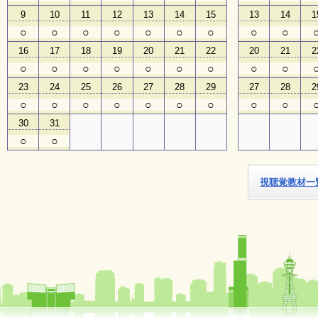
9
10
11
12
13
14
15
13
14
1
子
○
○
○
○
○
○
○
○
○
ど
16
17
18
19
20
21
22
20
21
2
も
向
○
○
○
○
○
○
○
○
○
け
23
24
25
26
27
28
29
27
28
2
イ
ベ
○
○
○
○
○
○
○
○
○
ン
30
31
ト
ガ
○
○
イ
ド
視聴覚教材一
メ
ル
マ
ガ
登
録
よ