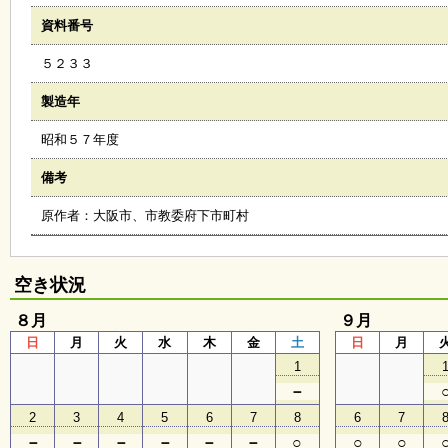
会
資料番号
・
ギ
５２３３
ャ
ラ
リ
製造年
ー
昭和５７年度
備考
オ
ン
原作者：大阪市、市教委府下市町村
ラ
イ
ン
マ
空き状況
ガ
ジ
８月
ン
９月
い
日
月
火
水
木
金
土
日
月
ち
1
ょ
う
－
並
2
3
4
5
6
7
8
6
7
木
－
－
－
－
－
－
○
○
○