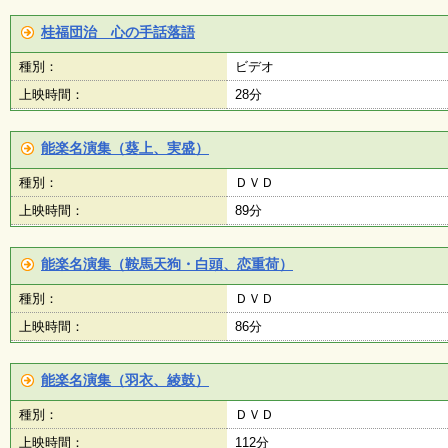
ボ
ラ
桂福団治 心の手話落語
ン
テ
種別：
ビデオ
ィ
ア
上映時間：
28分
・
作
品
能楽名演集（葵上、実盛）
）
種別：
ＤＶＤ
上映時間：
89分
能楽名演集（鞍馬天狗・白頭、恋重荷）
種別：
ＤＶＤ
上映時間：
86分
能楽名演集（羽衣、綾鼓）
種別：
ＤＶＤ
上映時間：
112分