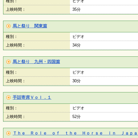
種別：
ビデオ
上映時間：
35分
施
設
状
馬と祭り 関東篇
況
・
種別：
ビデオ
予
約
上映時間：
34分
馬と祭り 九州・四国篇
い
ち
種別：
ビデオ
ょ
う
上映時間：
30分
並
木
手話寄席Ｖｏｌ．１
種別：
ビデオ
展
覧
上映時間：
52分
会
・
展
Ｔｈｅ Ｒｏｌｅ ｏｆ ｔｈｅ Ｈｏｒｓｅ ｉｎ Ｊａｐａ
示