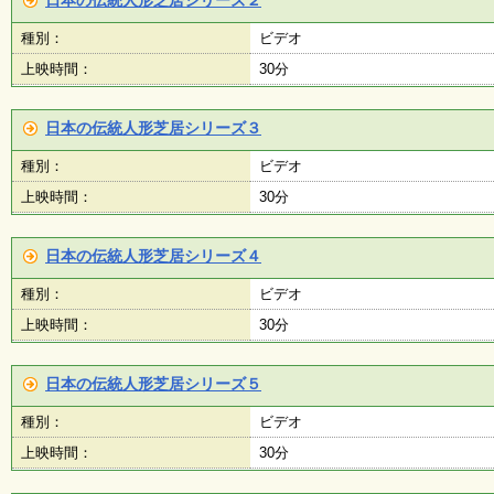
日本の伝統人形芝居シリーズ２
種別：
ビデオ
子
ど
上映時間：
30分
も
向
け
日本の伝統人形芝居シリーズ３
イ
ベ
種別：
ビデオ
ン
ト
上映時間：
30分
ガ
イ
ド
日本の伝統人形芝居シリーズ４
種別：
ビデオ
上映時間：
メ
30分
ル
マ
ガ
日本の伝統人形芝居シリーズ５
登
録
種別：
ビデオ
上映時間：
30分
よ