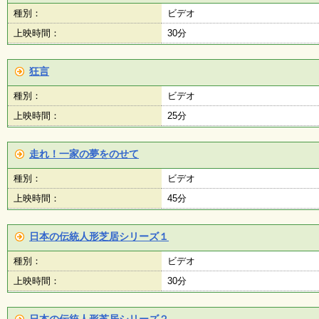
会
種別：
ビデオ
・
上映時間：
30分
ギ
ャ
ラ
リ
狂言
ー
種別：
ビデオ
上映時間：
25分
オ
ン
走れ！一家の夢をのせて
ラ
イ
種別：
ビデオ
ン
マ
上映時間：
45分
ガ
ジ
ン
日本の伝統人形芝居シリーズ１
い
ち
種別：
ビデオ
ょ
う
上映時間：
30分
並
木