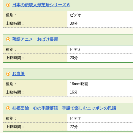
く
日本の伝統人形芝居シリーズ６
あ
る
種別：
ビデオ
ご
上映時間：
30分
質
問
落語アニメ おばけ長屋
種別：
ビデオ
講
師
上映時間：
20分
・
イ
ン
お血脈
ス
ト
種別：
16mm映画
ラ
ク
上映時間：
16分
タ
ー
桂福団治 心の手話落語 手話で楽しむニッポンの民話
種別：
ビデオ
募
集
上映時間：
22分
（