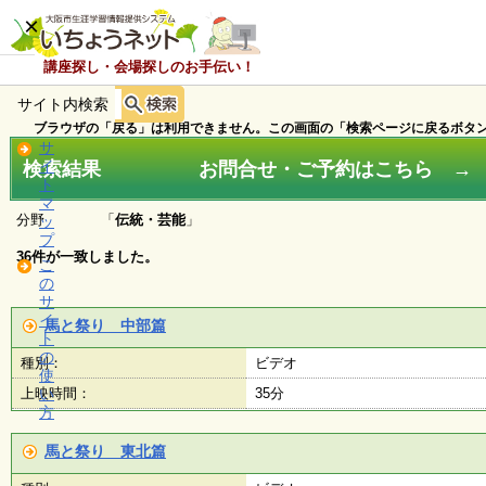
×
講座探し・会場探しのお手伝い！
サイト内検索
ホ
ー
ブラウザの「戻る」は利用できません。この画面の「検索ページに戻るボタン
ム
サ
検索結果 お問合せ・ご予約はこちら → ０
イ
ト
マ
お
分野 「
伝統・芸能
」
ッ
知
プ
ら
36件が一致しました。
こ
せ
の
サ
イ
馬と祭り 中部篇
ト
講
の
種別：
ビデオ
座
使
・
上映時間：
い
35分
イ
方
ベ
ン
馬と祭り 東北篇
ト