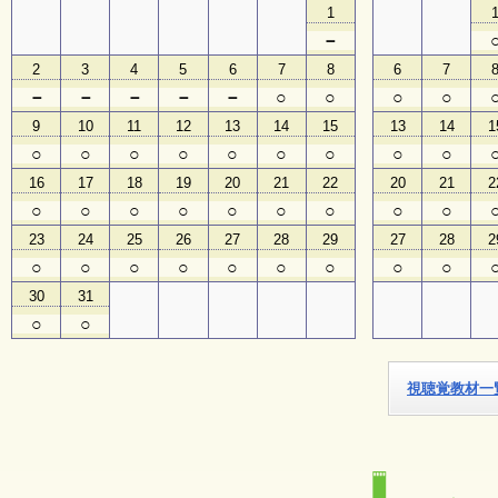
1
－
子
ど
2
3
4
5
6
7
8
6
7
も
－
－
－
－
－
○
○
○
○
向
け
9
10
11
12
13
14
15
13
14
1
イ
○
○
○
○
○
○
○
○
○
ベ
ン
16
17
18
19
20
21
22
20
21
2
ト
○
○
○
○
○
○
○
○
○
ガ
イ
23
24
25
26
27
28
29
27
28
2
ド
○
○
○
○
○
○
○
○
○
30
31
○
○
メ
ル
マ
ガ
視聴覚教材一
登
録
よ