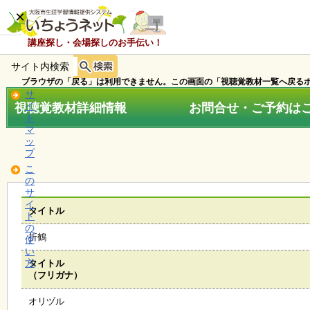
×
講座探し・会場探しのお手伝い！
サイト内検索
ホ
ー
ブラウザの「戻る」は利用できません。この画面の「視聴覚教材一覧へ戻るボ
ム
サ
視聴覚教材詳細情報 お問合せ・ご予約はこちら
イ
ト
マ
お
ッ
知
プ
ら
こ
せ
の
サ
イ
タイトル
ト
講
の
座
折鶴
使
・
い
イ
方
タイトル
ベ
（フリガナ）
ン
ト
オリヅル