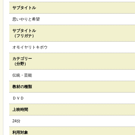
サブタイトル
施
設
思いやりと希望
状
況
サブタイトル
・
（フリガナ）
予
約
オモイヤリトキボウ
カテゴリー
い
（分野）
ち
ょ
伝統・芸能
う
並
教材の種類
木
ＤＶＤ
展
上映時間
覧
会
24分
・
展
利用対象
示