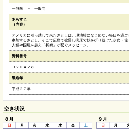
会
一般向 ～ 一般向
・
ギ
ャ
あらすじ
ラ
（内容）
リ
ー
アメリカに引っ越して来たさとしは、現地校になじめない毎日を過ご
参加するさとし。そこで広島で被爆し病床で鶴を折り続けた少女・佐
人種や国境を越え「折鶴」が繋ぐメッセージ。
オ
資料番号
ン
ラ
ＤＶＤ４２８
イ
ン
マ
製造年
ガ
ジ
平成２７年
ン
い
ち
ょ
空き状況
う
並
８月
９月
木
日
月
火
水
木
金
土
日
月