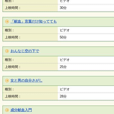
種別：
ビデオ
上映時間：
30分
施
設
状
「献血」言葉だけ知ってても
況
・
種別：
ビデオ
予
約
上映時間：
50分
おんなじ空の下で
い
ち
種別：
ビデオ
ょ
う
上映時間：
25分
並
木
女と男の自分さがし
種別：
ビデオ
展
覧
上映時間：
28分
会
・
展
成分献血入門
示