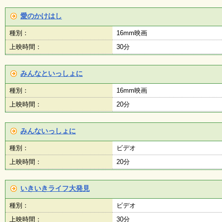
ボ
ラ
愛のかけはし
ン
テ
種別：
16mm映画
ィ
ア
上映時間：
30分
・
作
品
みんなといっしょに
）
種別：
16mm映画
上映時間：
20分
みんないっしょに
種別：
ビデオ
上映時間：
20分
いきいきライフ大発見
種別：
ビデオ
上映時間：
30分