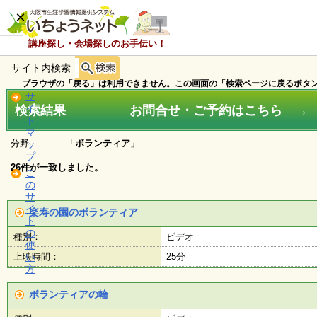
×
講座探し・会場探しのお手伝い！
サイト内検索
ホ
ー
ブラウザの「戻る」は利用できません。この画面の「検索ページに戻るボタン
ム
サ
検索結果 お問合せ・ご予約はこちら → ０
イ
ト
マ
お
分野 「
ボランティア
」
ッ
知
プ
ら
26件が一致しました。
こ
せ
の
サ
イ
楽寿の園のボランティア
ト
講
の
種別：
ビデオ
座
使
・
上映時間：
い
25分
イ
方
ベ
ン
ボランティアの輪
ト