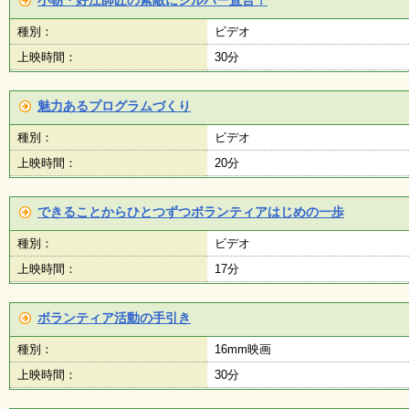
小朝・好江師匠の素敵にシルバー宣言！
種別：
ビデオ
子
ど
上映時間：
30分
も
向
け
魅力あるプログラムづくり
イ
ベ
種別：
ビデオ
ン
ト
上映時間：
20分
ガ
イ
ド
できることからひとつずつボランティアはじめの一歩
種別：
ビデオ
上映時間：
メ
17分
ル
マ
ガ
ボランティア活動の手引き
登
録
種別：
16mm映画
上映時間：
30分
よ