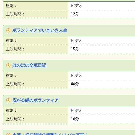
会
種別：
ビデオ
・
上映時間：
12分
ギ
ャ
ラ
リ
ボランティアでいきいき人生
ー
種別：
ビデオ
上映時間：
15分
オ
ン
ほのぼの交流日記
ラ
イ
種別：
ビデオ
ン
マ
上映時間：
40分
ガ
ジ
ン
広がる緑のボランティア
い
ち
種別：
ビデオ
ょ
う
上映時間：
16分
並
木