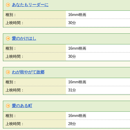
く
あなたもリーダーに
あ
る
種別：
16mm映画
ご
上映時間：
30分
質
問
愛のかけはし
種別：
16mm映画
講
師
上映時間：
30分
・
イ
ン
わが街やがて故郷
ス
ト
種別：
16mm映画
ラ
ク
上映時間：
31分
タ
ー
愛のある町
種別：
16mm映画
募
集
上映時間：
28分
（