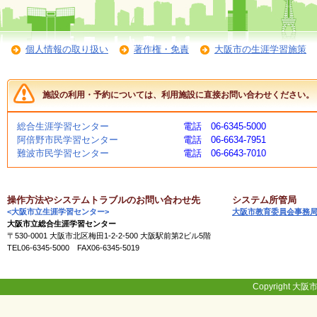
く
あ
る
ご
個人情報の取り扱い
著作権・免責
大阪市の生涯学習施策
質
問
施設の利用・予約については、利用施設に直接お問い合わせください。
講
総合生涯学習センター
電話 06-6345-5000
師
阿倍野市民学習センター
電話 06-6634-7951
・
難波市民学習センター
電話 06-6643-7010
イ
ン
ス
ト
操作方法やシステムトラブルのお問い合わせ先
システム所管局
ラ
<大阪市立生涯学習センター>
大阪市教育委員会事務
ク
大阪市立総合生涯学習センター
タ
〒530-0001 大阪市北区梅田1-2-2-500 大阪駅前第2ビル5階
ー
TEL06-6345-5000 FAX06-6345-5019
募
Copyright 大阪市
集
（