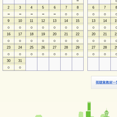
－
2
3
4
5
6
7
8
6
7
子
－
－
－
－
－
○
○
○
○
ど
も
9
10
11
12
13
14
15
13
14
1
向
○
○
○
○
○
○
○
○
○
け
イ
16
17
18
19
20
21
22
20
21
2
ベ
○
○
○
○
○
○
○
○
○
ン
ト
23
24
25
26
27
28
29
27
28
2
ガ
○
○
○
○
○
○
○
○
○
イ
ド
30
31
○
○
メ
ル
視聴覚教材一
マ
ガ
登
録
よ