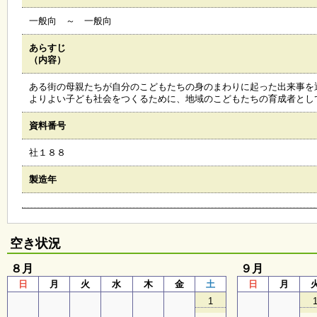
会
一般向 ～ 一般向
・
ギ
ャ
あらすじ
ラ
（内容）
リ
ー
ある街の母親たちが自分のこどもたちの身のまわりに起った出来事を
よりよい子ども社会をつくるために、地域のこどもたちの育成者とし
資料番号
オ
ン
社１８８
ラ
イ
ン
製造年
マ
ガ
ジ
ン
い
空き状況
ち
ょ
８月
９月
う
日
月
火
水
木
金
土
日
月
並
木
1