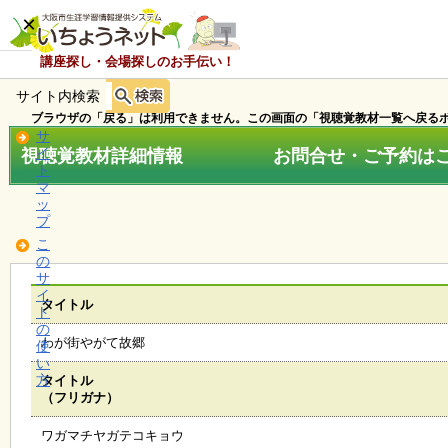
×
講座探し・会場探しのお手伝い！
サイト内検索
ホ
ー
ブラウザの「戻る」は利用できません。この画面の「視聴覚教材一覧へ戻るボ
ム
サ
視聴覚教材詳細情報 お問合せ・ご予約はこちら
イ
ト
マ
お
ッ
知
プ
ら
こ
せ
の
サ
イ
タイトル
ト
講
の
座
わが街やがて故郷
使
・
い
イ
方
タイトル
ベ
（フリガナ）
ン
ト
ワガマチヤガテコキョウ