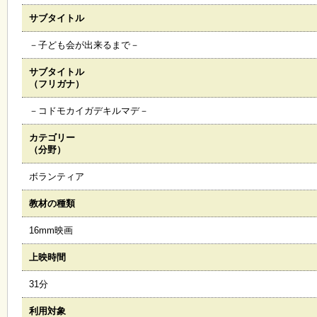
サブタイトル
施
設
－子ども会が出来るまで－
状
況
サブタイトル
・
（フリガナ）
予
約
－コドモカイガデキルマデ－
カテゴリー
い
（分野）
ち
ょ
ボランティア
う
並
教材の種類
木
16mm映画
展
上映時間
覧
会
31分
・
展
利用対象
示