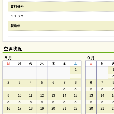
会
資料番号
・
ギ
１１０２
ャ
ラ
リ
製造年
ー
オ
空き状況
ン
ラ
８月
９月
イ
日
月
火
水
木
金
土
日
月
ン
マ
1
ガ
－
ジ
ン
2
3
4
5
6
7
8
6
7
い
－
－
－
－
－
○
○
○
○
ち
ょ
9
10
11
12
13
14
15
13
14
1
う
○
○
○
○
○
○
○
○
○
並
木
16
17
18
19
20
21
22
20
21
2