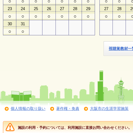
○
○
○
○
○
○
○
○
○
23
24
25
26
27
28
29
27
28
2
子
○
○
○
○
○
○
○
○
○
ど
も
30
31
向
○
○
け
イ
ベ
ン
視聴覚教材一
ト
ガ
イ
ド
メ
ル
マ
ガ
登
個人情報の取り扱い
著作権・免責
大阪市の生涯学習施策
録
施設の利用・予約については、利用施設に直接お問い合わせください。
よ