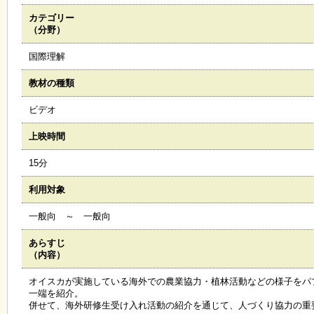
カテゴリー
施
（分野）
設
状
国際理解
況
・
教材の種類
予
約
ビデオ
上映時間
い
ち
15分
ょ
う
利用対象
並
木
一般向 ～ 一般向
あらすじ
展
（内容）
覧
会
オイスカが実施している海外での農業協力・植林活動などの様子をパ
・
一端を紹介。
展
併せて、海外研修生受け入れ活動の紹介を通じて、人づくり協力の重
示