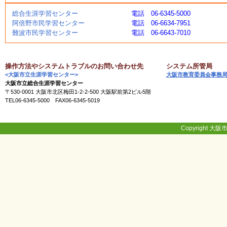
く
総合生涯学習センター
電話 06-6345-5000
あ
阿倍野市民学習センター
電話 06-6634-7951
る
難波市民学習センター
電話 06-6643-7010
ご
質
問
操作方法やシステムトラブルのお問い合わせ先
システム所管局
<大阪市立生涯学習センター>
大阪市教育委員会事務
大阪市立総合生涯学習センター
講
〒530-0001 大阪市北区梅田1-2-2-500 大阪駅前第2ビル5階
師
TEL06-6345-5000 FAX06-6345-5019
・
イ
ン
ス
Copyright 大阪市
ト
ラ
ク
タ
ー
募
集
（