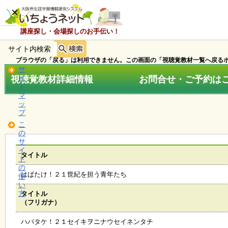
×
講座探し・会場探しのお手伝い！
サイト内検索
ホ
ー
ブラウザの「戻る」は利用できません。この画面の「視聴覚教材一覧へ戻るボ
ム
サ
視聴覚教材詳細情報 お問合せ・ご予約はこちら
イ
ト
マ
お
ッ
知
プ
ら
こ
せ
の
サ
イ
タイトル
ト
講
の
座
はばたけ！２１世紀を担う青年たち
使
・
い
イ
方
タイトル
ベ
（フリガナ）
ン
ト
ハバタケ！２１セイキヲニナウセイネンタチ