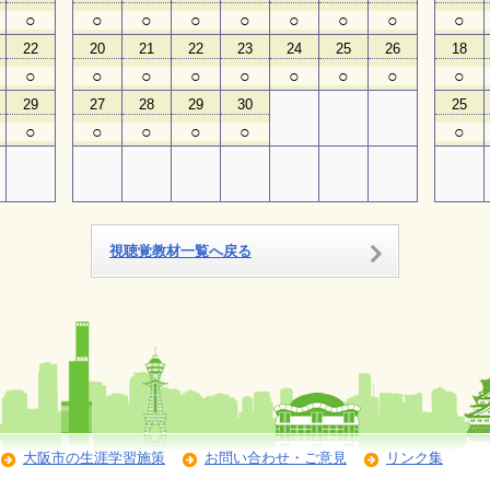
○
○
○
○
○
○
○
○
○
22
20
21
22
23
24
25
26
18
○
○
○
○
○
○
○
○
○
29
27
28
29
30
25
○
○
○
○
○
○
視聴覚教材一覧へ戻る
大阪市の生涯学習施策
お問い合わせ・ご意見
リンク集