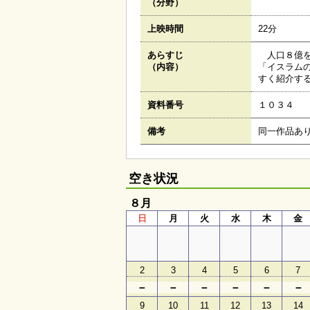
（分野）
上映時間
22分
あらすじ
人口８億を
（内容）
「イスラム
すく紹介す
資料番号
１０３４
備考
同一作品あ
空き状況
８月
日
月
火
水
木
金
2
3
4
5
6
7
－
－
－
－
－
－
9
10
11
12
13
14