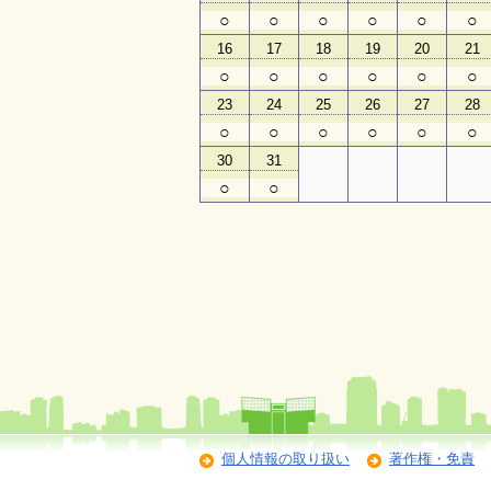
○
○
○
○
○
○
16
17
18
19
20
21
○
○
○
○
○
○
23
24
25
26
27
28
○
○
○
○
○
○
30
31
○
○
個人情報の取り扱い
著作権・免責