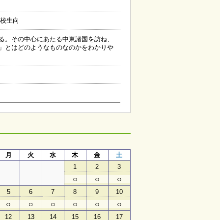
校生向
る。その中心にあたる中東諸国を訪ね、
」とはどのようなものなのかをわかりや
月
月
火
水
木
金
土
1
2
3
○
○
○
5
6
7
8
9
10
○
○
○
○
○
○
12
13
14
15
16
17