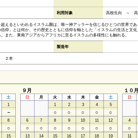
利用対象
高校生向 ～ 高
超えるといわれるイスラム圏は、唯一神アッラーを信じるひとつの世界であ
の信仰」とは何か、その歴史とともに信仰を軸とした「イスラムの生活と文化
る。また、東南アジアからアフリカに至るイスラムの多様性にも触れる。
製造年
り ２本
９月
１０
土
日
月
火
水
木
金
土
日
1
1
2
3
4
5
－
○
○
○
○
○
8
6
7
8
9
10
11
12
4
○
○
○
○
○
○
○
○
○
15
13
14
15
16
17
18
19
11