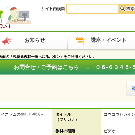
伝い！
お知らせ
講座・イベント
面の「視聴覚教材一覧へ戻るボタン」をご利用ください。
お問合せ・ご予約はこちら → ０６‐６３４５‐
－イスラムの信仰と生活－
タイトル
コウコウセカイシ
（フリガナ）
教材の種類
ビデオ