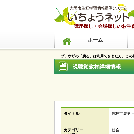
講座探し・会場探しのお手
ホーム
ブラウザの「戻る」は利用できません。この画
視聴覚教材詳細情報 
タイトル
高校世界史
カテゴリー
社会