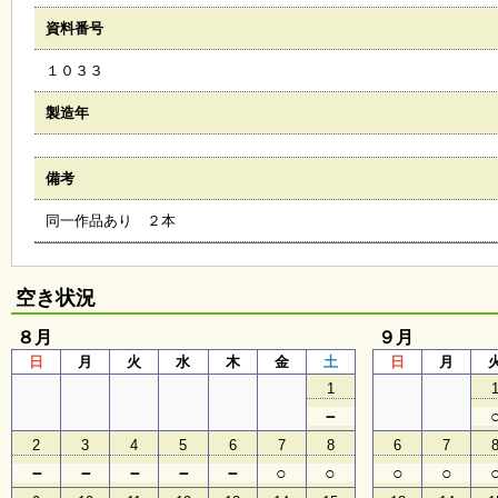
会
資料番号
・
ギ
１０３３
ャ
ラ
リ
製造年
ー
備考
オ
同一作品あり ２本
ン
ラ
イ
ン
空き状況
マ
ガ
８月
ジ
９月
ン
日
月
火
水
木
金
土
日
月
い
1
ち
ょ
－
う
2
3
4
5
6
7
8
6
7
並
木
－
－
－
－
－
○
○
○
○