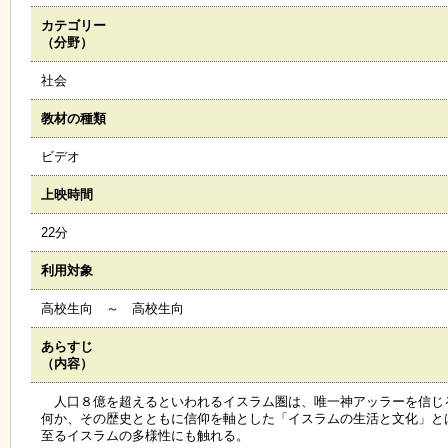
カテゴリー
施
（分野）
設
状
社会
況
・
教材の種類
予
約
ビデオ
上映時間
い
ち
22分
ょ
う
利用対象
並
木
高校生向 ～ 高校生向
あらすじ
展
（内容）
覧
会
人口８億を超えるといわれるイスラム圏は、唯一神アッラーを信じ
・
何か、その歴史とともに信仰を軸とした「イスラムの生活と文化」と
展
至るイスラムの多様性にも触れる。
示