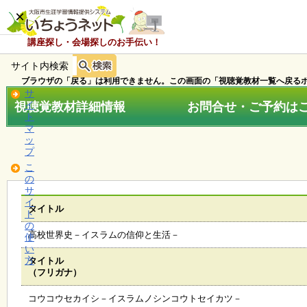
×
講座探し・会場探しのお手伝い！
サイト内検索
ホ
ー
ブラウザの「戻る」は利用できません。この画面の「視聴覚教材一覧へ戻るボ
ム
サ
視聴覚教材詳細情報 お問合せ・ご予約はこちら
イ
ト
マ
お
ッ
知
プ
ら
こ
せ
の
サ
イ
タイトル
ト
講
の
座
高校世界史－イスラムの信仰と生活－
使
・
い
イ
方
タイトル
ベ
（フリガナ）
ン
ト
コウコウセカイシ－イスラムノシンコウトセイカツ－