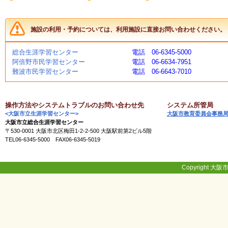
く
あ
る
施設の利用・予約については、利用施設に直接お問い合わせください。
ご
質
問
総合生涯学習センター
電話 06-6345-5000
阿倍野市民学習センター
電話 06-6634-7951
難波市民学習センター
電話 06-6643-7010
講
師
・
操作方法やシステムトラブルのお問い合わせ先
システム所管局
イ
<大阪市立生涯学習センター>
大阪市教育委員会事務
ン
大阪市立総合生涯学習センター
ス
〒530-0001 大阪市北区梅田1-2-2-500 大阪駅前第2ビル5階
ト
TEL06-6345-5000 FAX06-6345-5019
ラ
ク
タ
Copyright 大阪市
ー
募
集
（