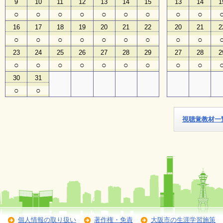
9
10
11
12
13
14
15
13
14
1
○
○
○
○
○
○
○
○
○
子
16
17
18
19
20
21
22
20
21
2
ど
も
○
○
○
○
○
○
○
○
○
向
23
24
25
26
27
28
29
27
28
2
け
イ
○
○
○
○
○
○
○
○
○
ベ
30
31
ン
ト
○
○
ガ
イ
ド
視聴覚教材一
メ
ル
マ
ガ
登
録
個人情報の取り扱い
著作権・免責
大阪市の生涯学習施策
よ