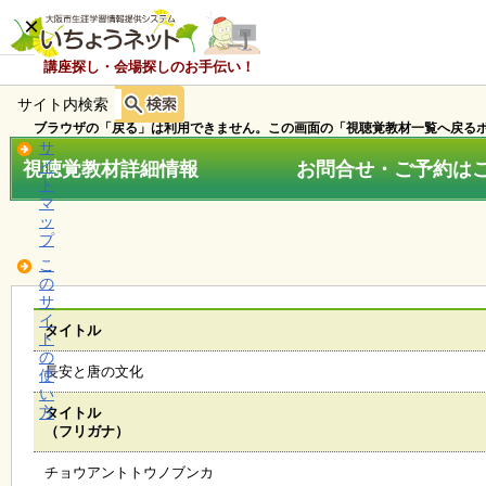
×
講座探し・会場探しのお手伝い！
サイト内検索
ホ
ー
ブラウザの「戻る」は利用できません。この画面の「視聴覚教材一覧へ戻るボ
ム
サ
視聴覚教材詳細情報 お問合せ・ご予約はこちら
イ
ト
マ
お
ッ
知
プ
ら
こ
せ
の
サ
イ
タイトル
ト
講
の
座
長安と唐の文化
使
・
い
イ
方
タイトル
ベ
（フリガナ）
ン
ト
チョウアントトウノブンカ