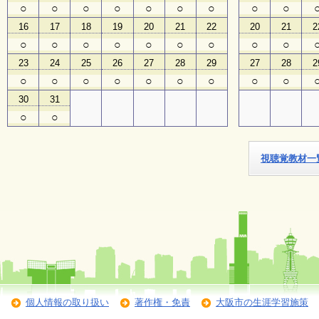
○
○
○
○
○
○
○
○
○
16
17
18
19
20
21
22
20
21
2
子
ど
○
○
○
○
○
○
○
○
○
も
23
24
25
26
27
28
29
27
28
2
向
け
○
○
○
○
○
○
○
○
○
イ
30
31
ベ
ン
○
○
ト
ガ
イ
視聴覚教材一
ド
メ
ル
マ
ガ
登
録
個人情報の取り扱い
著作権・免責
大阪市の生涯学習施策
よ