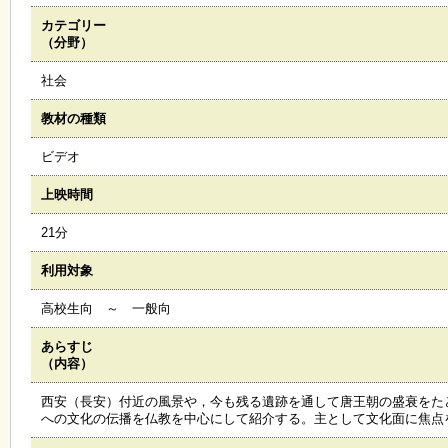
カテゴリー
施
（分野）
設
状
社会
況
・
教材の種類
予
約
ビデオ
上映時間
い
ち
21分
ょ
う
利用対象
並
木
高校生向 ～ 一般向
あらすじ
展
（内容）
覧
会
西安（長安）付近の風景や，今も残る遺跡を通して唐王朝の盛衰をた
・
への文化の伝播を仏教を中心にして紹介する。主として文化面に焦点
展
示