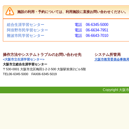
く
あ
施設の利用・予約については、利用施設に直接お問い合わせください。
る
ご
質
総合生涯学習センター
電話 06-6345-5000
問
阿倍野市民学習センター
電話 06-6634-7951
難波市民学習センター
電話 06-6643-7010
講
師
操作方法やシステムトラブルのお問い合わせ先
システム所管局
・
<大阪市立生涯学習センター>
大阪市教育委員会事務
イ
大阪市立総合生涯学習センター
ン
〒530-0001 大阪市北区梅田1-2-2-500 大阪駅前第2ビル5階
ス
TEL06-6345-5000 FAX06-6345-5019
ト
ラ
ク
Copyright 大阪市
タ
ー
募
集
（