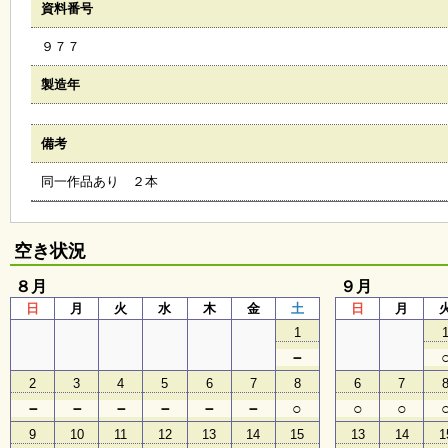
資料番号
会
・
９７７
ギ
ャ
ラ
製造年
リ
ー
備考
同一作品あり ２本
オ
ン
ラ
イ
空き状況
ン
マ
８月
ガ
９月
ジ
日
月
火
水
木
金
土
日
月
ン
1
い
ち
－
ょ
2
3
4
5
6
7
8
6
7
う
並
－
－
－
－
－
－
○
○
○
木
9
10
11
12
13
14
15
13
14
1