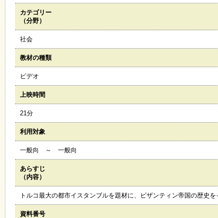
カテゴリー
施
（分野）
設
状
社会
況
・
教材の種類
予
約
ビデオ
上映時間
い
ち
21分
ょ
う
利用対象
並
木
一般向 ～ 一般向
あらすじ
展
（内容）
覧
会
トルコ最大の都市イスタンブルを題材に、ビザンティン帝国の歴史を
・
展
資料番号
示