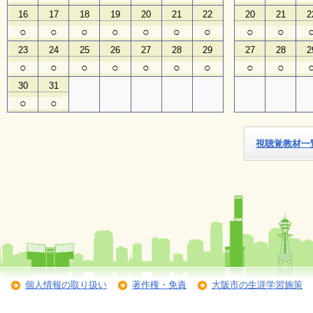
16
17
18
19
20
21
22
20
21
2
子
○
○
○
○
○
○
○
○
○
ど
23
24
25
26
27
28
29
27
28
2
も
向
○
○
○
○
○
○
○
○
○
け
30
31
イ
ベ
○
○
ン
ト
ガ
視聴覚教材一
イ
ド
メ
ル
マ
ガ
登
録
個人情報の取り扱い
著作権・免責
大阪市の生涯学習施策
よ