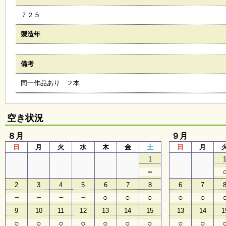
会
７２５
・
ギ
ャ
製造年
ラ
リ
ー
備考
同一作品あり ２本
オ
ン
ラ
空き状況
イ
ン
８月
マ
９月
ガ
日
月
火
水
木
金
土
日
月
ジ
1
ン
い
－
ち
2
3
4
5
6
7
8
6
7
ょ
う
－
－
－
－
○
○
○
○
○
並
9
10
11
12
13
14
15
13
14
1
木
○
○
○
○
○
○
○
○
○