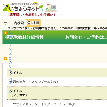
×
講座探し・会場探しのお手伝い！
サイト内検索
ホ
ー
ブラウザの「戻る」は利用できません。この画面の「視聴覚教材一覧へ戻るボ
ム
サ
視聴覚教材詳細情報 お問合せ・ご予約はこちら
イ
ト
マ
お
ッ
知
プ
ら
こ
せ
の
サ
イ
タイトル
ト
講
の
座
東西の接点 イスタンブールを歩く
使
・
い
イ
方
タイトル
ベ
（フリガナ）
ン
ト
トウザイノセッテン イスタンブールヲアルク