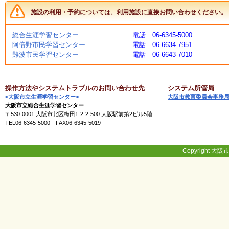
く
施設の利用・予約については、利用施設に直接お問い合わせください。
あ
る
ご
総合生涯学習センター
電話 06-6345-5000
質
阿倍野市民学習センター
電話 06-6634-7951
問
難波市民学習センター
電話 06-6643-7010
講
操作方法やシステムトラブルのお問い合わせ先
システム所管局
師
<大阪市立生涯学習センター>
大阪市教育委員会事務
・
大阪市立総合生涯学習センター
イ
〒530-0001 大阪市北区梅田1-2-2-500 大阪駅前第2ビル5階
ン
TEL06-6345-5000 FAX06-6345-5019
ス
ト
ラ
Copyright 大阪市
ク
タ
ー
募
集
（