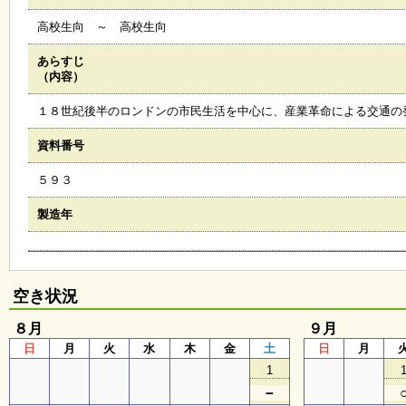
会
高校生向 ～ 高校生向
・
ギ
ャ
あらすじ
ラ
（内容）
リ
ー
１８世紀後半のロンドンの市民生活を中心に、産業革命による交通の
資料番号
オ
５９３
ン
ラ
イ
製造年
ン
マ
ガ
ジ
ン
空き状況
い
ち
８月
９月
ょ
日
月
火
水
木
金
土
日
月
う
並
1
木
－