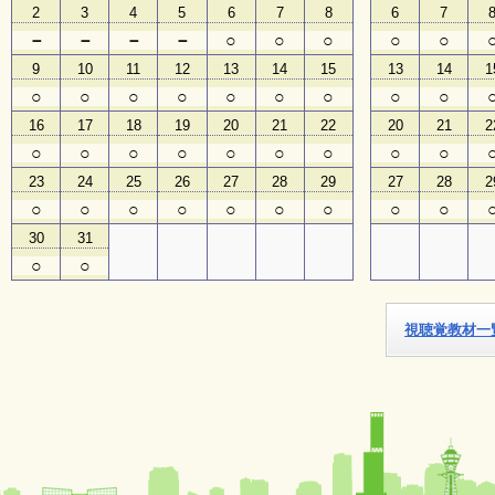
2
3
4
5
6
7
8
6
7
－
－
－
－
○
○
○
○
○
子
ど
9
10
11
12
13
14
15
13
14
1
も
○
○
○
○
○
○
○
○
○
向
け
16
17
18
19
20
21
22
20
21
2
イ
○
○
○
○
○
○
○
○
○
ベ
ン
23
24
25
26
27
28
29
27
28
2
ト
○
○
○
○
○
○
○
○
○
ガ
イ
30
31
ド
○
○
メ
視聴覚教材一
ル
マ
ガ
登
録
よ