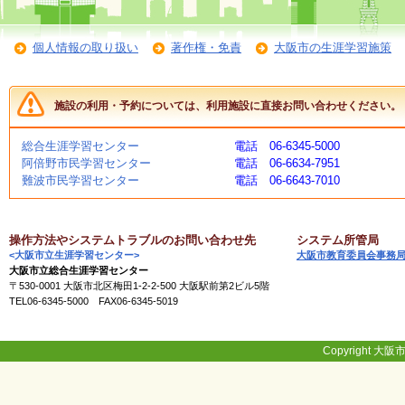
く
あ
る
個人情報の取り扱い
著作権・免責
大阪市の生涯学習施策
ご
質
問
施設の利用・予約については、利用施設に直接お問い合わせください。
総合生涯学習センター
電話 06-6345-5000
講
阿倍野市民学習センター
電話 06-6634-7951
師
難波市民学習センター
電話 06-6643-7010
・
イ
ン
ス
操作方法やシステムトラブルのお問い合わせ先
システム所管局
ト
<大阪市立生涯学習センター>
大阪市教育委員会事務
ラ
大阪市立総合生涯学習センター
ク
〒530-0001 大阪市北区梅田1-2-2-500 大阪駅前第2ビル5階
タ
TEL06-6345-5000 FAX06-6345-5019
ー
Copyright 大阪市
募
集
（