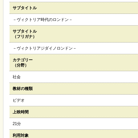
サブタイトル
施
設
－ヴィクトリア時代のロンドン－
状
況
サブタイトル
・
（フリガナ）
予
約
－ヴィクトリアジダイノロンドン－
カテゴリー
い
（分野）
ち
ょ
社会
う
並
教材の種類
木
ビデオ
展
上映時間
覧
会
21分
・
展
利用対象
示