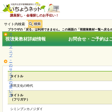
×
講座探し・会場探しのお手伝い！
サイト内検索
ホ
ー
ブラウザの「戻る」は利用できません。この画面の「視聴覚教材一覧へ戻るボ
ム
サ
視聴覚教材詳細情報 お問合せ・ご予約はこちら
イ
ト
マ
お
ッ
知
プ
ら
こ
せ
の
サ
イ
タイトル
ト
講
の
座
市民文化の時代
使
・
い
イ
方
タイトル
ベ
（フリガナ）
ン
ト
シミンブンカノジダイ