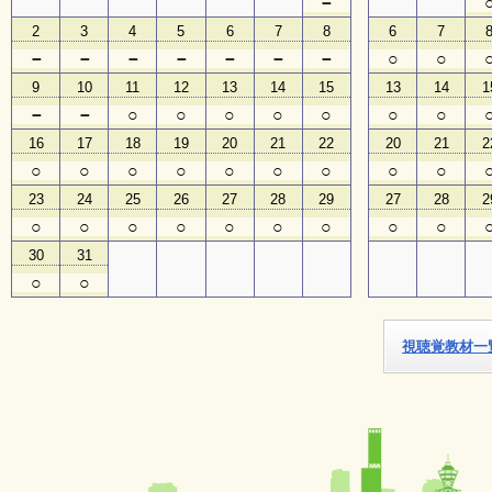
－
2
3
4
5
6
7
8
6
7
子
－
－
－
－
－
－
－
○
○
ど
も
9
10
11
12
13
14
15
13
14
1
向
－
－
○
○
○
○
○
○
○
け
イ
16
17
18
19
20
21
22
20
21
2
ベ
○
○
○
○
○
○
○
○
○
ン
ト
23
24
25
26
27
28
29
27
28
2
ガ
○
○
○
○
○
○
○
○
○
イ
ド
30
31
○
○
メ
ル
視聴覚教材一
マ
ガ
登
録
よ