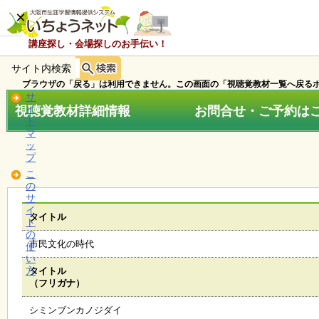
×
講座探し・会場探しのお手伝い！
サイト内検索
ホ
ー
ブラウザの「戻る」は利用できません。この画面の「視聴覚教材一覧へ戻るボ
ム
サ
視聴覚教材詳細情報 お問合せ・ご予約はこちら
イ
ト
マ
お
ッ
知
プ
ら
こ
せ
の
サ
イ
タイトル
ト
講
の
座
市民文化の時代
使
・
い
イ
方
タイトル
ベ
（フリガナ）
ン
ト
シミンブンカノジダイ