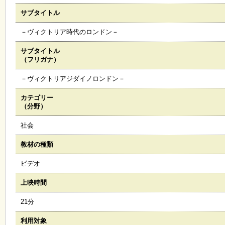
サブタイトル
施
設
－ヴィクトリア時代のロンドン－
状
況
サブタイトル
・
（フリガナ）
予
約
－ヴィクトリアジダイノロンドン－
カテゴリー
い
（分野）
ち
ょ
社会
う
並
教材の種類
木
ビデオ
展
上映時間
覧
会
21分
・
展
利用対象
示