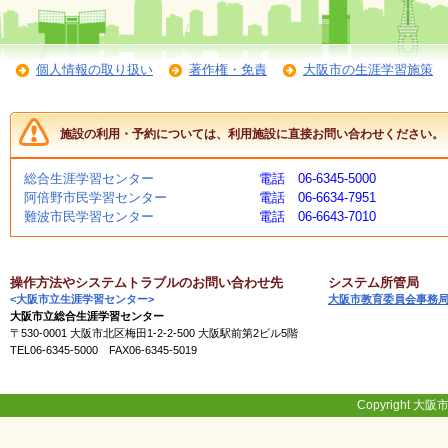
く
あ
る
ご
個人情報の取り扱い
著作権・免責
大阪市の生涯学習施策
質
問
施設の利用・予約については、利用施設に直接お問い合わせください。
講
総合生涯学習センター
電話 06-6345-5000
師
阿倍野市民学習センター
電話 06-6634-7951
・
難波市民学習センター
電話 06-6643-7010
イ
ン
ス
ト
操作方法やシステムトラブルのお問い合わせ先
システム所管局
ラ
<大阪市立生涯学習センター>
大阪市教育委員会事務
ク
大阪市立総合生涯学習センター
タ
〒530-0001 大阪市北区梅田1-2-2-500 大阪駅前第2ビル5階
ー
TEL06-6345-5000 FAX06-6345-5019
募
Copyright 大阪市
集
（