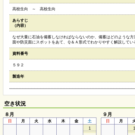
会
高校生向 ～ 高校生向
・
ギ
ャ
あらすじ
ラ
（内容）
リ
ー
なぜ大量に石油を備蓄しなければならないのか、備蓄はどのような方
面や防災面にスポットをあて、Ｑ＆Ａ形式でわかりやすく解説してい
資料番号
オ
ン
５９２
ラ
イ
ン
製造年
マ
ガ
ジ
ン
い
空き状況
ち
ょ
８月
９月
う
日
月
火
水
木
金
土
日
月
並
木
1