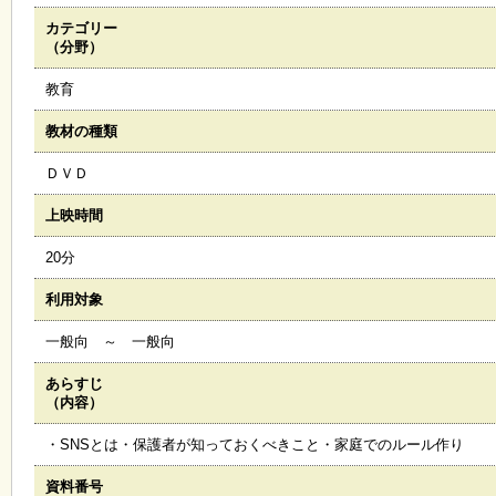
カテゴリー
施
（分野）
設
状
教育
況
・
教材の種類
予
約
ＤＶＤ
上映時間
い
ち
20分
ょ
う
利用対象
並
木
一般向 ～ 一般向
あらすじ
展
（内容）
覧
会
・SNSとは・保護者が知っておくべきこと・家庭でのルール作り
・
展
資料番号
示