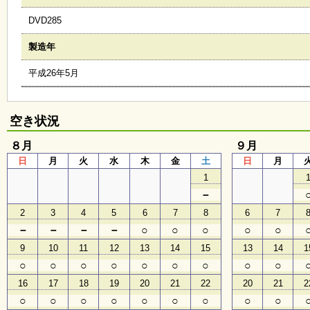
会
DVD285
・
ギ
ャ
製造年
ラ
リ
平成26年5月
ー
空き状況
オ
ン
８月
９月
ラ
日
月
火
水
木
金
土
日
月
イ
ン
1
マ
－
ガ
ジ
2
3
4
5
6
7
8
6
7
ン
－
－
－
－
○
○
○
○
○
い
ち
9
10
11
12
13
14
15
13
14
1
ょ
○
○
○
○
○
○
○
○
○
う
並
16
17
18
19
20
21
22
20
21
2
木
○
○
○
○
○
○
○
○
○