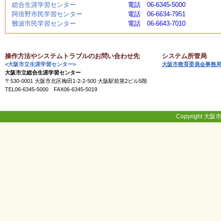
総合生涯学習センター
電話 06-6345-5000
く
阿倍野市民学習センター
電話 06-6634-7951
あ
難波市民学習センター
電話 06-6643-7010
る
ご
質
問
操作方法やシステムトラブルのお問い合わせ先
システム所管局
<大阪市立生涯学習センター>
大阪市教育委員会事務
大阪市立総合生涯学習センター
〒530-0001 大阪市北区梅田1-2-2-500 大阪駅前第2ビル5階
講
TEL06-6345-5000 FAX06-6345-5019
師
・
イ
ン
Copyright 大阪市
ス
ト
ラ
ク
タ
ー
募
集
（