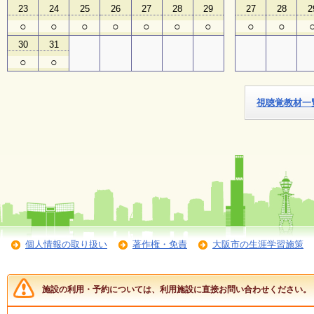
23
24
25
26
27
28
29
27
28
2
○
○
○
○
○
○
○
○
○
子
ど
30
31
も
○
○
向
け
イ
ベ
視聴覚教材一
ン
ト
ガ
イ
ド
メ
ル
マ
ガ
個人情報の取り扱い
著作権・免責
大阪市の生涯学習施策
登
録
施設の利用・予約については、利用施設に直接お問い合わせください。
よ