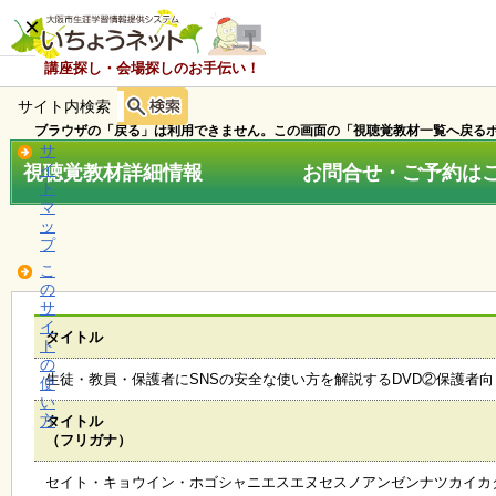
×
講座探し・会場探しのお手伝い！
サイト内検索
ホ
ー
ブラウザの「戻る」は利用できません。この画面の「視聴覚教材一覧へ戻るボ
ム
サ
視聴覚教材詳細情報 お問合せ・ご予約はこちら
イ
ト
マ
お
ッ
知
プ
ら
こ
せ
の
サ
イ
タイトル
ト
講
の
座
生徒・教員・保護者にSNSの安全な使い方を解説するDVD②保護者向
使
・
い
イ
方
タイトル
ベ
（フリガナ）
ン
ト
セイト・キョウイン・ホゴシャニエスエヌセスノアンゼンナツカイカ