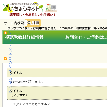
×
講座探し・会場探しのお手伝い！
サイト内検索
ホ
ー
ブラウザの「戻る」は利用できません。この画面の「視聴覚教材一覧へ戻るボ
ム
サ
視聴覚教材詳細情報 お問合せ・ご予約はこちら
イ
ト
マ
お
ッ
知
プ
ら
こ
せ
の
サ
イ
タイトル
ト
講
の
座
友だちの声が聴こえる？
使
・
い
イ
方
タイトル
ベ
（フリガナ）
ン
ト
トモダチノコエガキコエル？