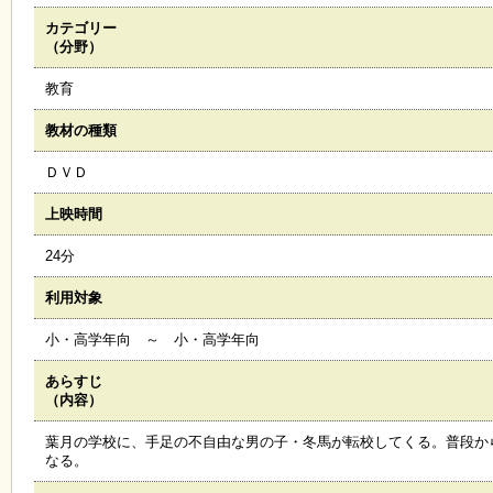
カテゴリー
施
（分野）
設
状
教育
況
・
教材の種類
予
約
ＤＶＤ
上映時間
い
ち
24分
ょ
う
利用対象
並
木
小・高学年向 ～ 小・高学年向
あらすじ
展
（内容）
覧
会
葉月の学校に、手足の不自由な男の子・冬馬が転校してくる。普段か
・
なる。
展
示