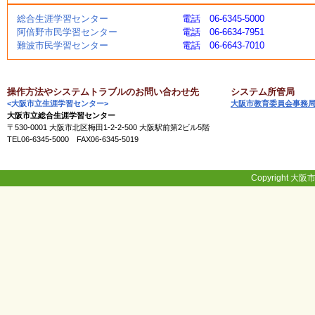
く
総合生涯学習センター
電話 06-6345-5000
あ
阿倍野市民学習センター
電話 06-6634-7951
る
難波市民学習センター
電話 06-6643-7010
ご
質
問
操作方法やシステムトラブルのお問い合わせ先
システム所管局
<大阪市立生涯学習センター>
大阪市教育委員会事務
大阪市立総合生涯学習センター
講
〒530-0001 大阪市北区梅田1-2-2-500 大阪駅前第2ビル5階
師
TEL06-6345-5000 FAX06-6345-5019
・
イ
ン
ス
Copyright 大阪市
ト
ラ
ク
タ
ー
募
集
（