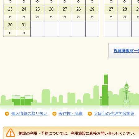
○
○
○
○
○
○
○
○
○
23
24
25
26
27
28
29
27
28
2
子
○
○
○
○
○
○
○
○
○
ど
も
30
31
向
○
○
け
イ
ベ
ン
視聴覚教材一
ト
ガ
イ
ド
メ
ル
マ
ガ
登
個人情報の取り扱い
著作権・免責
大阪市の生涯学習施策
録
施設の利用・予約については、利用施設に直接お問い合わせください。
よ