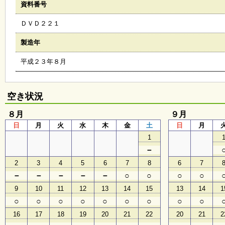
資料番号
会
・
ＤＶＤ２２１
ギ
ャ
ラ
製造年
リ
ー
平成２３年８月
オ
空き状況
ン
ラ
８月
９月
イ
日
月
火
水
木
金
土
日
月
ン
マ
1
ガ
－
ジ
ン
2
3
4
5
6
7
8
6
7
い
－
－
－
－
－
○
○
○
○
ち
ょ
9
10
11
12
13
14
15
13
14
1
う
○
○
○
○
○
○
○
○
○
並
木
16
17
18
19
20
21
22
20
21
2