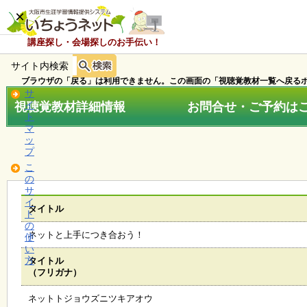
×
講座探し・会場探しのお手伝い！
サイト内検索
ホ
ー
ブラウザの「戻る」は利用できません。この画面の「視聴覚教材一覧へ戻るボ
ム
サ
視聴覚教材詳細情報 お問合せ・ご予約はこちら
イ
ト
マ
お
ッ
知
プ
ら
こ
せ
の
サ
イ
タイトル
ト
講
の
座
ネットと上手につき合おう！
使
・
い
イ
方
タイトル
ベ
（フリガナ）
ン
ト
ネットトジョウズニツキアオウ