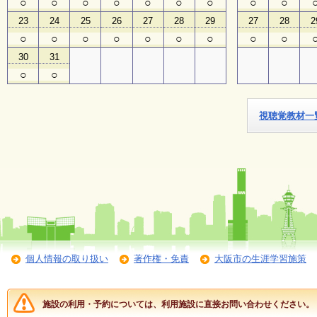
○
○
○
○
○
○
○
○
○
23
24
25
26
27
28
29
27
28
2
子
○
○
○
○
○
○
○
○
○
ど
も
30
31
向
○
○
け
イ
ベ
ン
視聴覚教材一
ト
ガ
イ
ド
メ
ル
マ
ガ
登
個人情報の取り扱い
著作権・免責
大阪市の生涯学習施策
録
施設の利用・予約については、利用施設に直接お問い合わせください。
よ