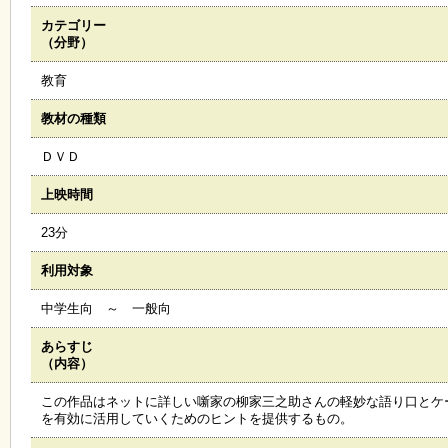
カテゴリー
施
（分野）
設
状
教育
況
・
教材の種類
予
約
ＤＶＤ
上映時間
い
ち
23分
ょ
う
利用対象
並
木
中学生向 ～ 一般向
あらすじ
展
（内容）
覧
会
この作品はネットに詳しい噺家の柳家三之助さんの軽妙な語り口とケ
・
を有効に活用していくためのヒントを提供するもの。
展
示