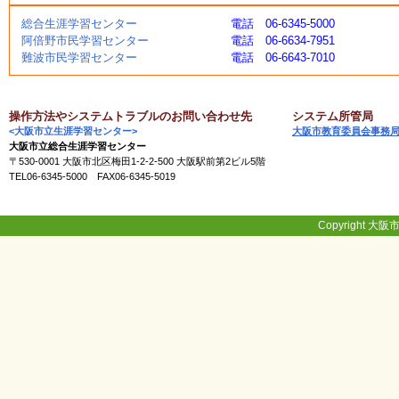
く
総合生涯学習センター
電話 06-6345-5000
あ
阿倍野市民学習センター
電話 06-6634-7951
る
難波市民学習センター
電話 06-6643-7010
ご
質
問
操作方法やシステムトラブルのお問い合わせ先
システム所管局
<大阪市立生涯学習センター>
大阪市教育委員会事務
大阪市立総合生涯学習センター
講
〒530-0001 大阪市北区梅田1-2-2-500 大阪駅前第2ビル5階
師
TEL06-6345-5000 FAX06-6345-5019
・
イ
ン
ス
Copyright 大阪市
ト
ラ
ク
タ
ー
募
集
（