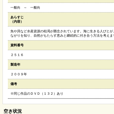
会
一般向 ～ 一般向
・
ギ
ャ
あらすじ
ラ
（内容）
リ
ー
魚や貝など水産資源の枯渇が懸念されています。海に生きる人びとが
ながりを知り、自然がもたらす恵みと継続的に付き合う方法を考えま
資料番号
オ
ン
２５１６
ラ
イ
ン
製造年
マ
ガ
２００９年
ジ
ン
備考
い
ち
※同じ作品のＤＶＤ（１３２）あり
ょ
う
並
木
空き状況