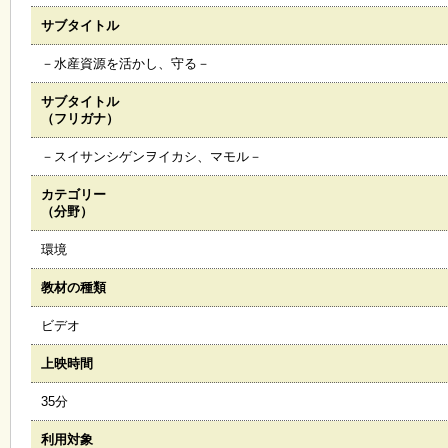
サブタイトル
施
設
－水産資源を活かし、守る－
状
況
サブタイトル
・
（フリガナ）
予
約
－スイサンシゲンヲイカシ、マモル－
カテゴリー
い
（分野）
ち
ょ
環境
う
並
教材の種類
木
ビデオ
展
上映時間
覧
会
35分
・
展
利用対象
示