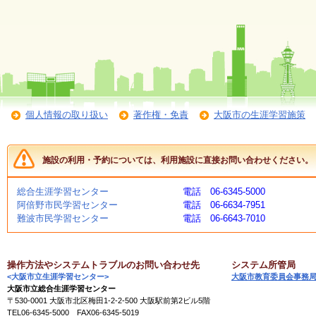
く
あ
る
ご
質
問
個人情報の取り扱い
著作権・免責
大阪市の生涯学習施策
講
師
・
イ
施設の利用・予約については、利用施設に直接お問い合わせください。
ン
ス
ト
総合生涯学習センター
電話 06-6345-5000
ラ
阿倍野市民学習センター
電話 06-6634-7951
ク
難波市民学習センター
電話 06-6643-7010
タ
ー
操作方法やシステムトラブルのお問い合わせ先
システム所管局
<大阪市立生涯学習センター>
大阪市教育委員会事務
募
大阪市立総合生涯学習センター
集
〒530-0001 大阪市北区梅田1-2-2-500 大阪駅前第2ビル5階
（
TEL06-6345-5000 FAX06-6345-5019