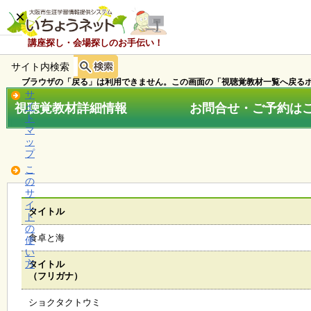
×
講座探し・会場探しのお手伝い！
サイト内検索
ホ
ー
ブラウザの「戻る」は利用できません。この画面の「視聴覚教材一覧へ戻るボ
ム
サ
視聴覚教材詳細情報 お問合せ・ご予約はこちら
イ
ト
マ
お
ッ
知
プ
ら
こ
せ
の
サ
イ
タイトル
ト
講
の
座
食卓と海
使
・
い
イ
方
タイトル
ベ
（フリガナ）
ン
ト
ショクタクトウミ