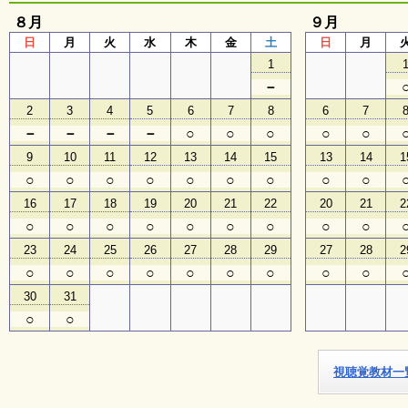
８月
９月
子
日
月
火
水
木
金
土
日
月
ど
1
も
向
－
け
2
3
4
5
6
7
8
6
7
イ
ベ
－
－
－
－
○
○
○
○
○
ン
9
10
11
12
13
14
15
13
14
1
ト
ガ
○
○
○
○
○
○
○
○
○
イ
16
17
18
19
20
21
22
20
21
2
ド
○
○
○
○
○
○
○
○
○
23
24
25
26
27
28
29
27
28
2
メ
○
○
○
○
○
○
○
○
○
ル
30
31
マ
ガ
○
○
登
録
視聴覚教材一
よ