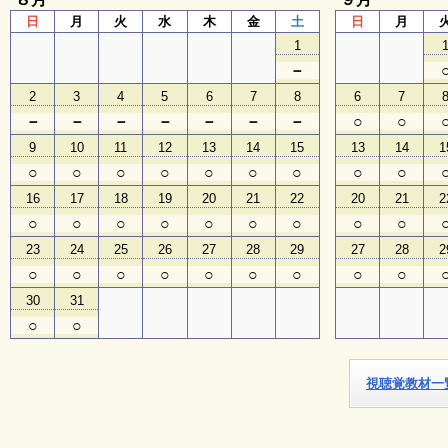
日
月
火
水
木
金
土
日
月
子
1
ど
－
も
向
2
3
4
5
6
7
8
6
7
け
－
－
－
－
－
－
－
○
○
イ
ベ
9
10
11
12
13
14
15
13
14
1
ン
○
○
○
○
○
○
○
○
○
ト
ガ
16
17
18
19
20
21
22
20
21
2
イ
○
○
○
○
○
○
○
○
○
ド
23
24
25
26
27
28
29
27
28
2
○
○
○
○
○
○
○
○
○
メ
30
31
ル
○
○
マ
ガ
登
録
視聴覚教材一
よ