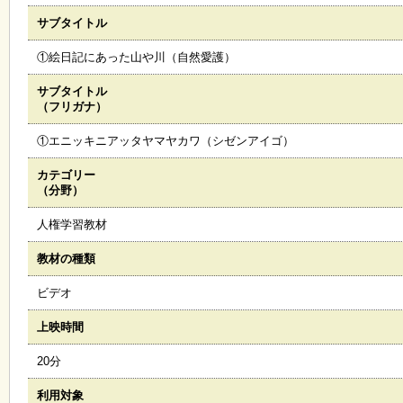
サブタイトル
施
設
①絵日記にあった山や川（自然愛護）
状
況
サブタイトル
・
（フリガナ）
予
約
①エニッキニアッタヤマヤカワ（シゼンアイゴ）
カテゴリー
い
（分野）
ち
ょ
人権学習教材
う
並
教材の種類
木
ビデオ
展
上映時間
覧
会
20分
・
展
利用対象
示