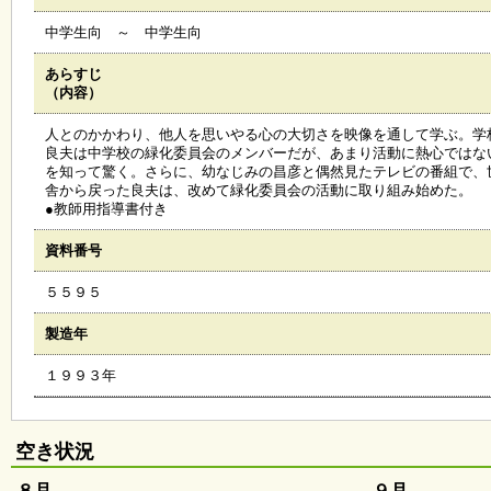
会
中学生向 ～ 中学生向
・
ギ
ャ
あらすじ
ラ
（内容）
リ
ー
人とのかかわり、他人を思いやる心の大切さを映像を通して学ぶ。学
良夫は中学校の緑化委員会のメンバーだが、あまり活動に熱心ではな
を知って驚く。さらに、幼なじみの昌彦と偶然見たテレビの番組で、
舎から戻った良夫は、改めて緑化委員会の活動に取り組み始めた。
オ
●教師用指導書付き
ン
ラ
資料番号
イ
ン
５５９５
マ
ガ
ジ
製造年
ン
い
１９９３年
ち
ょ
う
並
空き状況
木
８月
９月