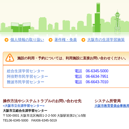
く
あ
る
ご
質
問
個人情報の取り扱い
著作権・免責
大阪市の生涯学習施策
講
師
・
施設の利用・予約については、利用施設に直接お問い合わせください。
イ
ン
総合生涯学習センター
電話 06-6345-5000
ス
阿倍野市民学習センター
電話 06-6634-7951
ト
難波市民学習センター
電話 06-6643-7010
ラ
ク
タ
ー
操作方法やシステムトラブルのお問い合わせ先
システム所管局
<大阪市立生涯学習センター>
大阪市教育委員会事務
大阪市立総合生涯学習センター
〒530-0001 大阪市北区梅田1-2-2-500 大阪駅前第2ビル5階
募
TEL06-6345-5000 FAX06-6345-5019
集
（