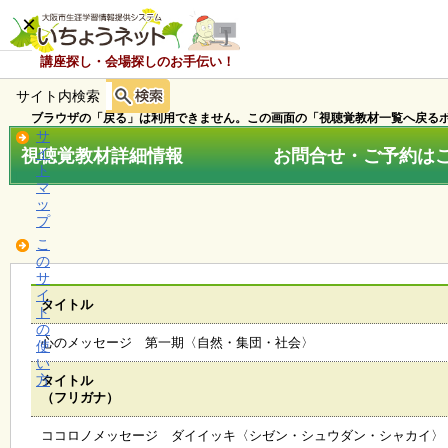
×
講座探し・会場探しのお手伝い！
サイト内検索
ホ
ー
ブラウザの「戻る」は利用できません。この画面の「視聴覚教材一覧へ戻るボ
ム
サ
視聴覚教材詳細情報 お問合せ・ご予約はこちら
イ
ト
マ
お
ッ
知
プ
ら
こ
せ
の
サ
イ
タイトル
ト
講
の
座
心のメッセージ 第一期〈自然・集団・社会〉
使
・
い
イ
方
タイトル
ベ
（フリガナ）
ン
ト
ココロノメッセージ ダイイッキ〈シゼン・シュウダン・シャカイ〉