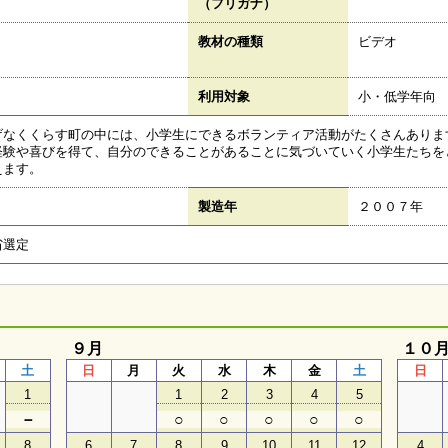
（フリガナ）
教材の種類
ビデオ
利用対象
小・低学年向
げなくくらす町の中には、小学生にできるボランティア活動がたくさんありま
経験や喜びを得て、自分のできることがあることに気づいていく小学生たちを
えます。
製造年
２００７年
省選定
９月
１０
土
日
月
火
水
木
金
土
日
1
1
2
3
4
5
－
○
○
○
○
○
8
6
7
8
9
10
11
12
4