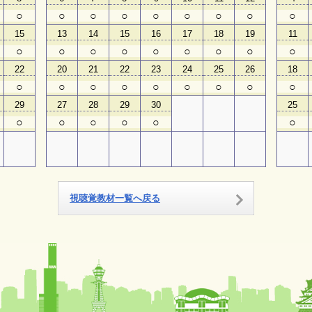
○
○
○
○
○
○
○
○
○
15
13
14
15
16
17
18
19
11
○
○
○
○
○
○
○
○
○
22
20
21
22
23
24
25
26
18
○
○
○
○
○
○
○
○
○
29
27
28
29
30
25
○
○
○
○
○
○
視聴覚教材一覧へ戻る