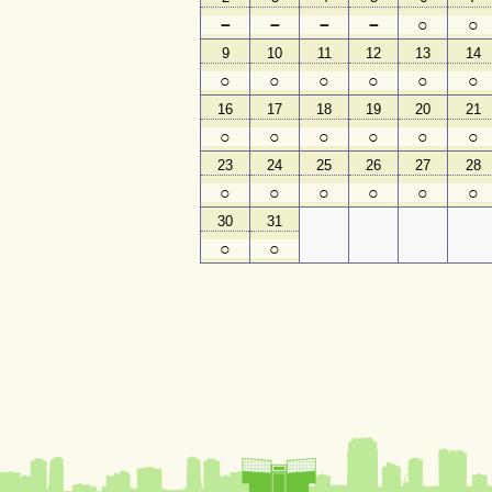
－
－
－
－
○
○
9
10
11
12
13
14
○
○
○
○
○
○
16
17
18
19
20
21
○
○
○
○
○
○
23
24
25
26
27
28
○
○
○
○
○
○
30
31
○
○