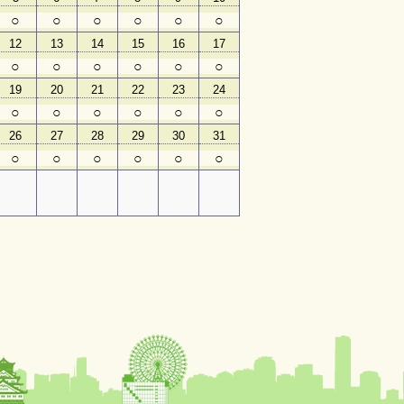
○
○
○
○
○
○
12
13
14
15
16
17
○
○
○
○
○
○
19
20
21
22
23
24
○
○
○
○
○
○
26
27
28
29
30
31
○
○
○
○
○
○