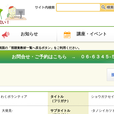
伝い！
お知らせ
講座・イベント
面の「視聴覚教材一覧へ戻るボタン」をご利用ください。
お問合せ・ご予約はこちら → ０６‐６３４５‐
くわくボランティア
タイトル
ショウガクセ
（フリガナ）
 大発見‐
サブタイトル
‐タノシイカツ