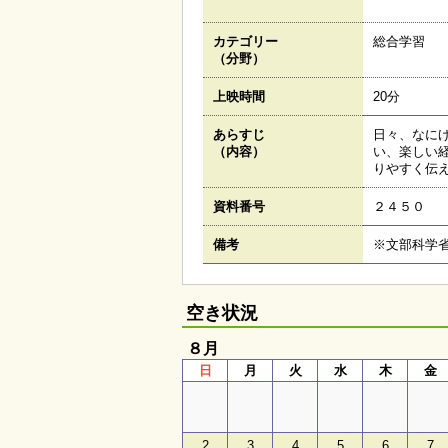
カテゴリー
総合学習
（分野）
上映時間
20分
あらすじ
日々、なに
（内容）
い、楽しい
りやすく伝
資料番号
２４５０
備考
※文部科学
空き状況
８月
日
月
火
水
木
金
2
3
4
5
6
7