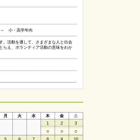
 ～ 小・高学年向
す。活動を通して、さまざまな人と出会
とらえ、ボランティア活動の意味をわか
月
月
火
水
木
金
土
1
2
3
○
○
○
5
6
7
8
9
10