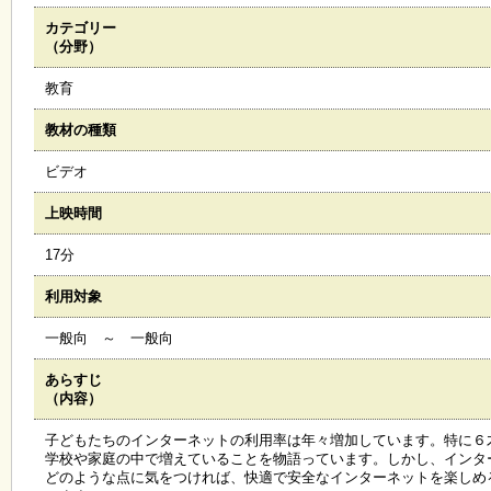
カテゴリー
施
（分野）
設
状
教育
況
・
教材の種類
予
約
ビデオ
上映時間
い
ち
17分
ょ
う
利用対象
並
木
一般向 ～ 一般向
あらすじ
展
（内容）
覧
会
子どもたちのインターネットの利用率は年々増加しています。特に６
・
学校や家庭の中で増えていることを物語っています。しかし、インタ
展
どのような点に気をつければ、快適で安全なインターネットを楽しめ
示