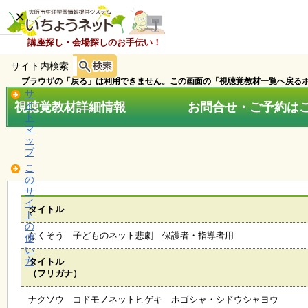
×
講座探し・会場探しのお手伝い！
サイト内検索
ホ
ー
ブラウザの「戻る」は利用できません。この画面の「視聴覚教材一覧へ戻るボ
ム
サ
視聴覚教材詳細情報 お問合せ・ご予約はこちら
イ
ト
マ
お
ッ
知
プ
ら
こ
せ
の
サ
イ
タイトル
ト
講
の
座
なくそう 子どものネット悲劇 保護者・指導者用
使
・
い
イ
方
タイトル
ベ
（フリガナ）
ン
ト
ナクソウ コドモノネットヒゲキ ホゴシャ・シドウシャヨウ