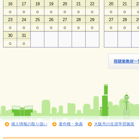
16
17
18
19
20
21
22
20
21
2
○
○
○
○
○
○
○
○
○
子
ど
23
24
25
26
27
28
29
27
28
2
も
○
○
○
○
○
○
○
○
○
向
け
30
31
イ
○
○
ベ
ン
ト
ガ
視聴覚教材一
イ
ド
メ
ル
マ
ガ
登
録
個人情報の取り扱い
著作権・免責
大阪市の生涯学習施策
よ