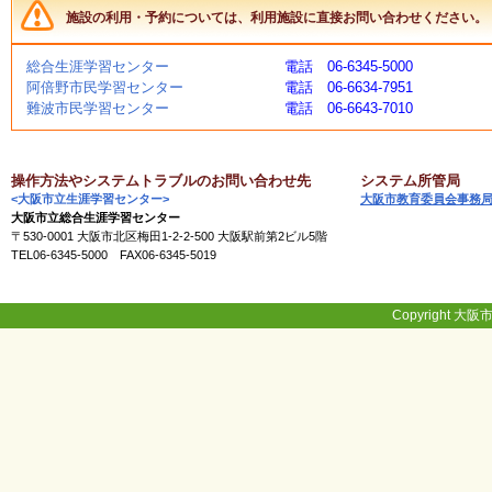
く
施設の利用・予約については、利用施設に直接お問い合わせください。
あ
る
総合生涯学習センター
電話 06-6345-5000
ご
阿倍野市民学習センター
電話 06-6634-7951
質
難波市民学習センター
電話 06-6643-7010
問
操作方法やシステムトラブルのお問い合わせ先
システム所管局
講
<大阪市立生涯学習センター>
大阪市教育委員会事務
師
大阪市立総合生涯学習センター
・
〒530-0001 大阪市北区梅田1-2-2-500 大阪駅前第2ビル5階
イ
TEL06-6345-5000 FAX06-6345-5019
ン
ス
ト
ラ
Copyright 大阪市
ク
タ
ー
募
集
（