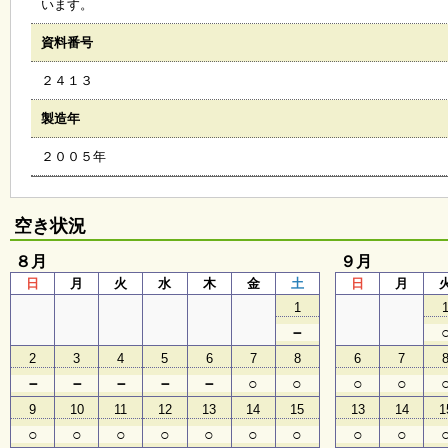
います。
会
・
資料番号
ギ
ャ
２４１３
ラ
リ
ー
製造年
２００５年
オ
ン
ラ
空き状況
イ
ン
８月
９月
マ
日
月
火
水
木
金
土
日
月
ガ
ジ
1
ン
－
い
ち
2
3
4
5
6
7
8
6
7
ょ
－
－
－
－
－
○
○
○
○
う
並
9
10
11
12
13
14
15
13
14
1
木
○
○
○
○
○
○
○
○
○