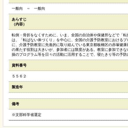
会
一般向 ～ 一般向
・
ギ
ャ
あらすじ
ラ
（内容）
リ
ー
転倒・骨折をなくすために、いま、全国の自治体や保健所などで「転
は、「転ばない体づくり」を中心に、全国の介護予防教室におけるプ
に、介護予防教室に先進的に取り組んでいる東京都板橋区の赤塚健康
の果たす役割は大きいが、参加者には限度がある。教室に参加できな
オ
操のプログラム等を日々の活動に活用することで、寝たきり等の予防
ン
ラ
資料番号
イ
ン
５５６２
マ
ガ
ジ
製造年
ン
い
ち
備考
ょ
う
※文部科学省選定
並
木