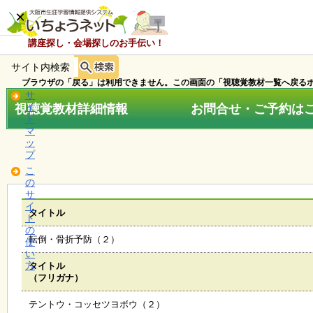
×
講座探し・会場探しのお手伝い！
サイト内検索
ホ
ー
ブラウザの「戻る」は利用できません。この画面の「視聴覚教材一覧へ戻るボ
ム
サ
視聴覚教材詳細情報 お問合せ・ご予約はこちら
イ
ト
マ
お
ッ
知
プ
ら
こ
せ
の
サ
イ
タイトル
ト
講
の
座
転倒・骨折予防（２）
使
・
い
イ
方
タイトル
ベ
（フリガナ）
ン
ト
テントウ・コッセツヨボウ（２）