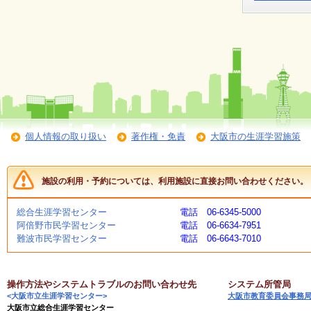
く
あ
る
ご
質
問
講
師
個人情報の取り扱い
著作権・免責
大阪市の生涯学習施策
・
イ
ン
ス
施設の利用・予約については、利用施設に直接お問い合わせください。
ト
ラ
ク
総合生涯学習センター
電話 06-6345-5000
タ
阿倍野市民学習センター
電話 06-6634-7951
ー
難波市民学習センター
電話 06-6643-7010
募
操作方法やシステムトラブルのお問い合わせ先
システム所管局
集
<大阪市立生涯学習センター>
大阪市教育委員会事務
（
大阪市立総合生涯学習センター