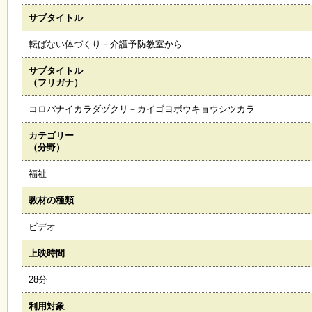
サブタイトル
施
設
転ばない体づくり－介護予防教室から
状
況
サブタイトル
・
（フリガナ）
予
約
コロバナイカラダヅクリ－カイゴヨボウキョウシツカラ
カテゴリー
い
（分野）
ち
ょ
福祉
う
並
教材の種類
木
ビデオ
展
上映時間
覧
会
28分
・
展
利用対象
示