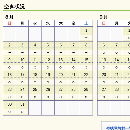
空き状況
子
８月
ど
９月
も
日
月
火
水
木
金
土
日
月
向
1
け
イ
－
ベ
2
3
4
5
6
7
8
6
7
ン
ト
－
－
－
－
－
－
－
○
○
ガ
9
10
11
12
13
14
15
13
14
1
イ
ド
○
○
○
○
○
○
○
○
○
16
17
18
19
20
21
22
20
21
2
○
○
○
○
○
○
○
○
○
メ
23
24
25
26
27
28
29
27
28
2
ル
マ
○
○
○
○
○
○
○
○
○
ガ
30
31
登
録
○
○
視聴覚教材一
よ