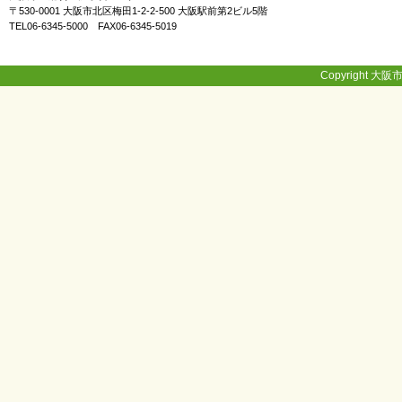
ボ
〒530-0001 大阪市北区梅田1-2-2-500 大阪駅前第2ビル5階
ラ
TEL06-6345-5000 FAX06-6345-5019
ン
テ
ィ
Copyright 大阪市
ア
・
作
品
）