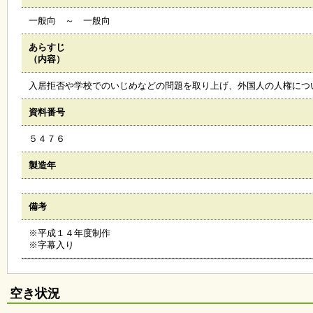
会
一般向 ～ 一般向
・
ギ
ャ
あらすじ
ラ
（内容）
リ
ー
入居拒否や学校でのいじめなどの問題を取り上げ、外国人の人権につ
資料番号
オ
５４７６
ン
ラ
イ
製造年
ン
マ
ガ
備考
ジ
ン
※平成１４年度制作
い
※字幕入り
ち
ょ
う
並
空き状況
木