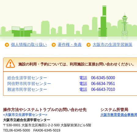
く
あ
る
ご
質
問
個人情報の取り扱い
著作権・免責
大阪市の生涯学習施策
講
師
・
施設の利用・予約については、利用施設に直接お問い合わせください。
イ
ン
ス
総合生涯学習センター
電話 06-6345-5000
ト
阿倍野市民学習センター
電話 06-6634-7951
ラ
難波市民学習センター
電話 06-6643-7010
ク
タ
ー
操作方法やシステムトラブルのお問い合わせ先
システム所管局
<大阪市立生涯学習センター>
大阪市教育委員会事務
大阪市立総合生涯学習センター
募
〒530-0001 大阪市北区梅田1-2-2-500 大阪駅前第2ビル5階
集
TEL06-6345-5000 FAX06-6345-5019
（