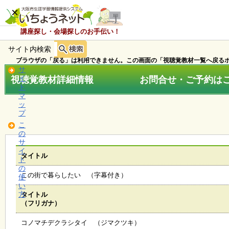
×
講座探し・会場探しのお手伝い！
サイト内検索
ホ
ー
ブラウザの「戻る」は利用できません。この画面の「視聴覚教材一覧へ戻るボ
ム
サ
視聴覚教材詳細情報 お問合せ・ご予約はこちら
イ
ト
マ
お
ッ
知
プ
ら
こ
せ
の
サ
イ
タイトル
ト
講
の
座
この街で暮らしたい （字幕付き）
使
・
い
イ
方
タイトル
ベ
（フリガナ）
ン
ト
コノマチデクラシタイ （ジマクツキ）