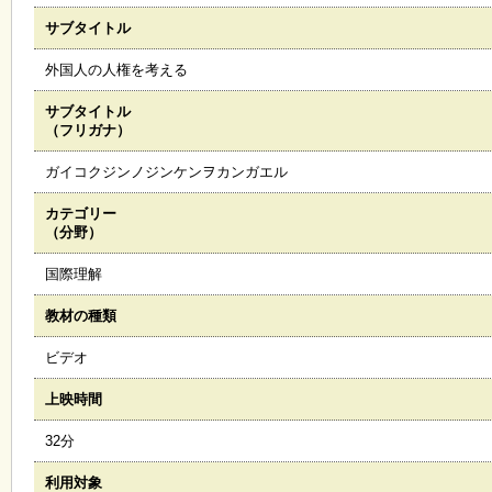
サブタイトル
施
設
外国人の人権を考える
状
況
サブタイトル
・
（フリガナ）
予
約
ガイコクジンノジンケンヲカンガエル
カテゴリー
い
（分野）
ち
ょ
国際理解
う
並
教材の種類
木
ビデオ
展
上映時間
覧
会
32分
・
展
利用対象
示