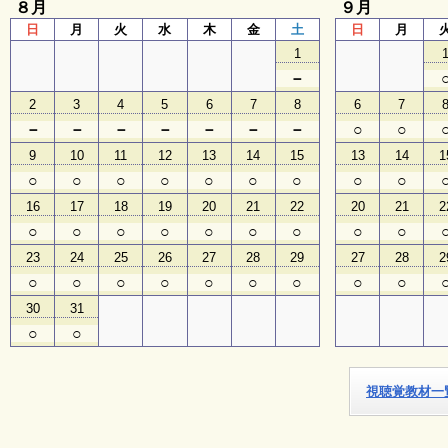
８月
９月
日
月
火
水
木
金
土
日
月
子
1
ど
も
－
向
2
3
4
5
6
7
8
6
7
け
イ
－
－
－
－
－
－
－
○
○
ベ
9
10
11
12
13
14
15
13
14
1
ン
ト
○
○
○
○
○
○
○
○
○
ガ
16
17
18
19
20
21
22
20
21
2
イ
ド
○
○
○
○
○
○
○
○
○
23
24
25
26
27
28
29
27
28
2
○
○
○
○
○
○
○
○
○
メ
30
31
ル
マ
○
○
ガ
登
録
視聴覚教材一
よ