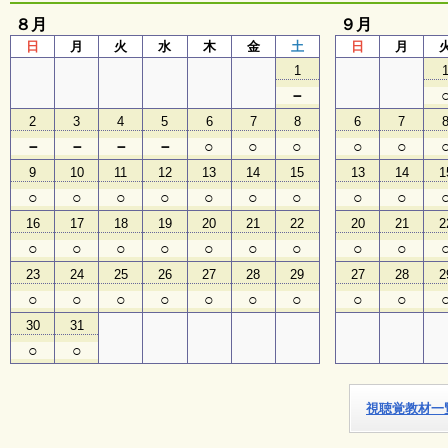
８月
９月
子
日
月
火
水
木
金
土
日
月
ど
1
も
向
－
け
2
3
4
5
6
7
8
6
7
イ
ベ
－
－
－
－
○
○
○
○
○
ン
9
10
11
12
13
14
15
13
14
1
ト
ガ
○
○
○
○
○
○
○
○
○
イ
16
17
18
19
20
21
22
20
21
2
ド
○
○
○
○
○
○
○
○
○
23
24
25
26
27
28
29
27
28
2
メ
○
○
○
○
○
○
○
○
○
ル
30
31
マ
ガ
○
○
登
録
視聴覚教材一
よ