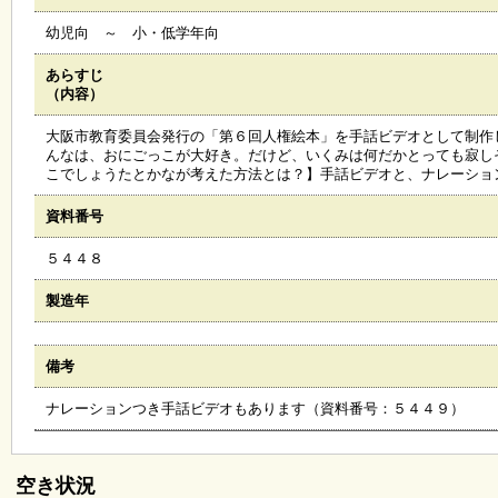
会
幼児向 ～ 小・低学年向
・
ギ
ャ
あらすじ
ラ
（内容）
リ
ー
大阪市教育委員会発行の「第６回人権絵本」を手話ビデオとして制作
んなは、おにごっこが大好き。だけど、いくみは何だかとっても寂し
こでしょうたとかなが考えた方法とは？】手話ビデオと、ナレーショ
オ
資料番号
ン
ラ
５４４８
イ
ン
マ
製造年
ガ
ジ
ン
備考
い
ち
ナレーションつき手話ビデオもあります（資料番号：５４４９）
ょ
う
並
木
空き状況