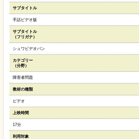
サブタイトル
施
設
手話ビデオ版
状
況
サブタイトル
・
（フリガナ）
予
約
シュワビデオバン
カテゴリー
い
（分野）
ち
ょ
障害者問題
う
並
教材の種類
木
ビデオ
展
上映時間
覧
会
17分
・
展
利用対象
示