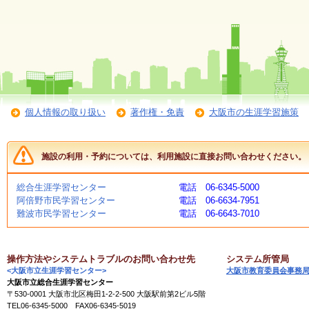
く
あ
る
ご
質
問
個人情報の取り扱い
著作権・免責
大阪市の生涯学習施策
講
師
・
イ
施設の利用・予約については、利用施設に直接お問い合わせください。
ン
ス
ト
総合生涯学習センター
電話 06-6345-5000
ラ
阿倍野市民学習センター
電話 06-6634-7951
ク
難波市民学習センター
電話 06-6643-7010
タ
ー
操作方法やシステムトラブルのお問い合わせ先
システム所管局
<大阪市立生涯学習センター>
大阪市教育委員会事務
募
大阪市立総合生涯学習センター
集
〒530-0001 大阪市北区梅田1-2-2-500 大阪駅前第2ビル5階
（
TEL06-6345-5000 FAX06-6345-5019