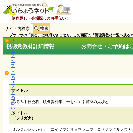
×
講座探し・会場探しのお手伝い！
サイト内検索
ホ
ー
ブラウザの「戻る」は利用できません。この画面の「視聴覚教材一覧へ戻るボ
ム
サ
視聴覚教材詳細情報 お問合せ・ご予約はこちら
イ
ト
マ
お
ッ
知
プ
ら
こ
せ
の
サ
イ
タイトル
ト
講
の
座
みるみる社会科 映像資料集 米をつくる農家の人びと
使
・
い
イ
方
タイトル
ベ
（フリガナ）
ン
ト
ミルミルシャカイカ エイゾウシリョウシュウ コメヲツクルノウカ