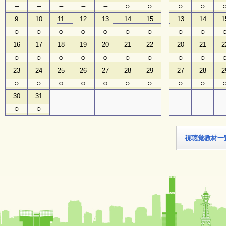
－
－
－
－
－
○
○
○
○
9
10
11
12
13
14
15
13
14
1
子
ど
○
○
○
○
○
○
○
○
○
も
16
17
18
19
20
21
22
20
21
2
向
け
○
○
○
○
○
○
○
○
○
イ
23
24
25
26
27
28
29
27
28
2
ベ
ン
○
○
○
○
○
○
○
○
○
ト
30
31
ガ
イ
○
○
ド
視聴覚教材一
メ
ル
マ
ガ
登
録
よ