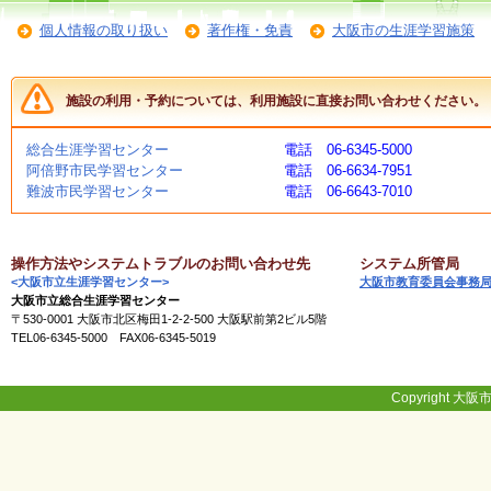
く
個人情報の取り扱い
著作権・免責
大阪市の生涯学習施策
あ
る
ご
質
施設の利用・予約については、利用施設に直接お問い合わせください。
問
総合生涯学習センター
電話 06-6345-5000
阿倍野市民学習センター
電話 06-6634-7951
講
難波市民学習センター
電話 06-6643-7010
師
・
イ
ン
操作方法やシステムトラブルのお問い合わせ先
システム所管局
ス
<大阪市立生涯学習センター>
大阪市教育委員会事務
ト
大阪市立総合生涯学習センター
ラ
〒530-0001 大阪市北区梅田1-2-2-500 大阪駅前第2ビル5階
ク
TEL06-6345-5000 FAX06-6345-5019
タ
ー
Copyright 大阪市
募
集
（