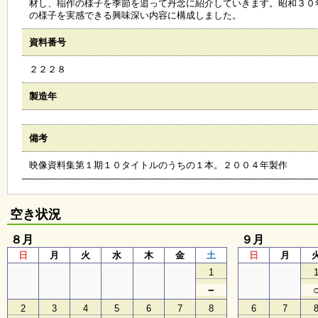
材し、稲作の様子を季節を追って丹念に紹介していきます。昭和３０
会
の様子を実感できる興味深い内容に構成しました。
・
ギ
資料番号
ャ
ラ
２２２８
リ
ー
製造年
オ
備考
ン
ラ
映像資料集第１期１０タイトルのうちの１本。２００４年製作
イ
ン
マ
ガ
空き状況
ジ
ン
８月
い
９月
ち
日
月
火
水
木
金
土
日
月
ょ
1
う
並
－
木
2
3
4
5
6
7
8
6
7