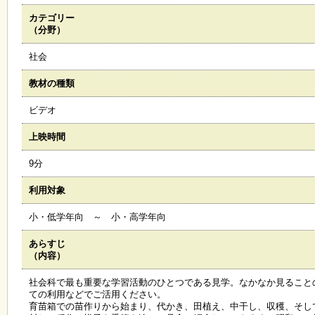
カテゴリー
施
（分野）
設
状
社会
況
・
教材の種類
予
約
ビデオ
上映時間
い
ち
9分
ょ
う
利用対象
並
木
小・低学年向 ～ 小・高学年向
あらすじ
展
（内容）
覧
会
社会科で最も重要な学習活動のひとつである見学。なかなか見ること
・
ての利用などでご活用ください。
展
育苗箱での苗作りから始まり、代かき、田植え、中干し、収穫、そし
示