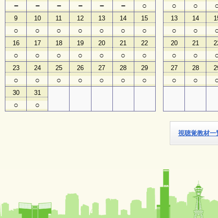
－
－
－
－
－
－
○
○
○
9
10
11
12
13
14
15
13
14
1
子
ど
○
○
○
○
○
○
○
○
○
も
16
17
18
19
20
21
22
20
21
2
向
け
○
○
○
○
○
○
○
○
○
イ
23
24
25
26
27
28
29
27
28
2
ベ
ン
○
○
○
○
○
○
○
○
○
ト
30
31
ガ
イ
○
○
ド
視聴覚教材一
メ
ル
マ
ガ
登
録
よ