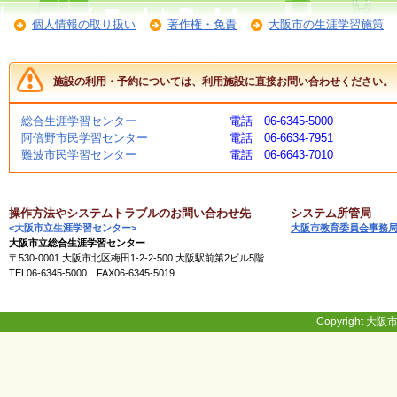
く
個人情報の取り扱い
著作権・免責
大阪市の生涯学習施策
あ
る
ご
質
施設の利用・予約については、利用施設に直接お問い合わせください。
問
総合生涯学習センター
電話 06-6345-5000
阿倍野市民学習センター
電話 06-6634-7951
講
難波市民学習センター
電話 06-6643-7010
師
・
イ
ン
操作方法やシステムトラブルのお問い合わせ先
システム所管局
ス
<大阪市立生涯学習センター>
大阪市教育委員会事務
ト
大阪市立総合生涯学習センター
ラ
〒530-0001 大阪市北区梅田1-2-2-500 大阪駅前第2ビル5階
ク
TEL06-6345-5000 FAX06-6345-5019
タ
ー
Copyright 大阪市
募
集
（