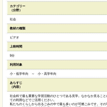
カテゴリー
施
（分野）
設
状
社会
況
・
教材の種類
予
約
ビデオ
上映時間
い
ち
9分
ょ
う
利用対象
並
木
小・低学年向 ～ 小・高学年向
あらすじ
展
（内容）
覧
会
社会科で最も重要な学習活動のひとつである見学。なかなか見ること
・
ての利用などでご活用ください。
展
私たちのくらしから出るごみの中で最も多いのが可燃ごみです。その
示