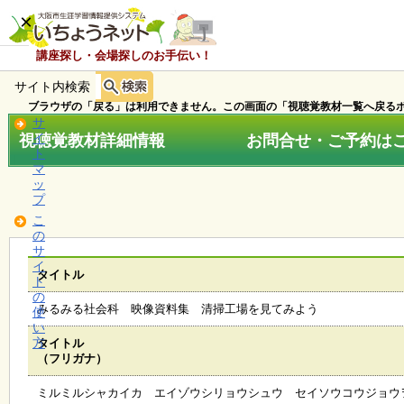
×
講座探し・会場探しのお手伝い！
サイト内検索
ホ
ー
ブラウザの「戻る」は利用できません。この画面の「視聴覚教材一覧へ戻るボ
ム
サ
視聴覚教材詳細情報 お問合せ・ご予約はこちら
イ
ト
マ
お
ッ
知
プ
ら
こ
せ
の
サ
イ
タイトル
ト
講
の
座
みるみる社会科 映像資料集 清掃工場を見てみよう
使
・
い
イ
方
タイトル
ベ
（フリガナ）
ン
ト
ミルミルシャカイカ エイゾウシリョウシュウ セイソウコウジョウ