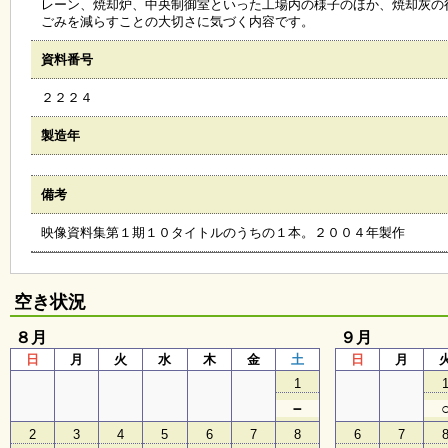
レーン、焼却炉、中央制御室といった工場内の様子のほか、焼却灰の
会
ごみを減らすことの大切さに気づく内容です。
・
ギ
資料番号
ャ
ラ
２２２４
リ
ー
製造年
オ
備考
ン
ラ
映像資料集第１期１０タイトルのうちの１本。２００４年製作
イ
ン
マ
ガ
空き状況
ジ
ン
８月
い
９月
ち
日
月
火
水
木
金
土
日
月
ょ
1
う
並
－
木
2
3
4
5
6
7
8
6
7