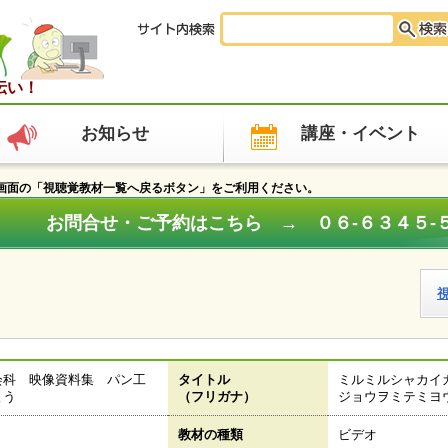
伝い！
お知らせ
講座・イベント
面の「視聴覚教材一覧へ戻るボタン」をご利用ください。
お問合せ・ご予約はこちら → ０６‐６３４５‐
会科 映像資料集 パン工
タイトル
ミルミルシャカイ
よう
（フリガナ）
ジョウヲミテミヨ
教材の種類
ビデオ