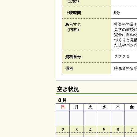
（分野）
上映時間
9分
あらすじ
社会科で最
（内容）
見学の前後
完全に自動
づくりと発
た技やパン
資料番号
２２２０
備考
映像資料集
空き状況
８月
日
月
火
水
木
金
2
3
4
5
6
7