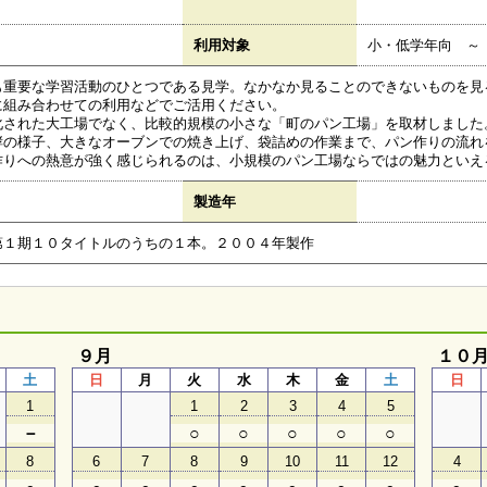
利用対象
小・低学年向 ～
も重要な学習活動のひとつである見学。なかなか見ることのできないものを見
に組み合わせての利用などでご活用ください。
化された大工場でなく、比較的規模の小さな「町のパン工場」を取材しました
酵の様子、大きなオーブンでの焼き上げ、袋詰めの作業まで、パン作りの流れ
作りへの熱意が強く感じられるのは、小規模のパン工場ならではの魅力といえ
製造年
第１期１０タイトルのうちの１本。２００４年製作
９月
１０
土
日
月
火
水
木
金
土
日
1
1
2
3
4
5
－
○
○
○
○
○
8
6
7
8
9
10
11
12
4