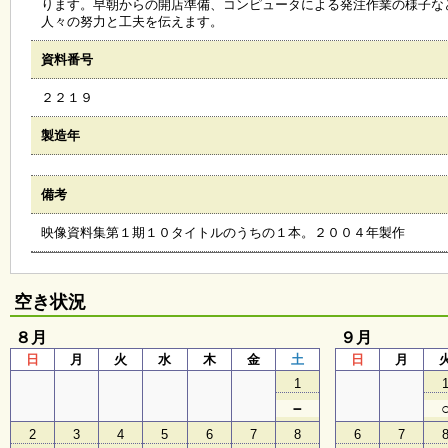
ります。早朝からの開店準備、コンピュータによる発注作業の様子な
会
人々の努力と工夫を伝えます。
・
ギ
資料番号
ャ
ラ
２２１９
リ
ー
製造年
オ
備考
ン
ラ
映像資料集第１期１０タイトルのうちの１本。２００４年製作
イ
ン
マ
ガ
空き状況
ジ
ン
８月
い
９月
ち
日
月
火
水
木
金
土
日
月
ょ
1
う
並
－
木
2
3
4
5
6
7
8
6
7