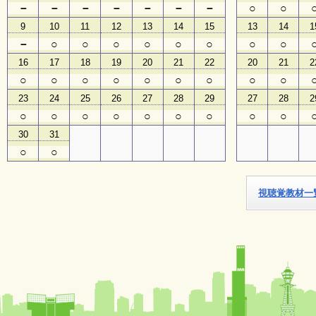
－
－
－
－
－
－
－
○
○
9
10
11
12
13
14
15
13
14
1
子
ど
－
○
○
○
○
○
○
○
○
も
16
17
18
19
20
21
22
20
21
2
向
け
○
○
○
○
○
○
○
○
○
イ
23
24
25
26
27
28
29
27
28
2
ベ
ン
○
○
○
○
○
○
○
○
○
ト
30
31
ガ
イ
○
○
ド
視聴覚教材一
メ
ル
マ
ガ
登
録
よ