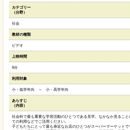
カテゴリー
施
（分野）
設
状
社会
況
・
教材の種類
予
約
ビデオ
上映時間
い
ち
9分
ょ
う
利用対象
並
木
小・低学年向 ～ 小・高学年向
あらすじ
展
（内容）
覧
会
社会科で最も重要な学習活動のひとつである見学。なかなか見ること
・
ての利用などでご活用ください。
展
子どもたちにとって最も身近なお店のひとつがスーパーマーケットで
示