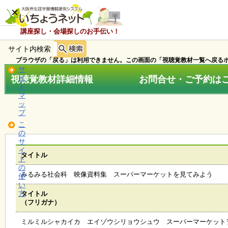
×
講座探し・会場探しのお手伝い！
サイト内検索
ホ
ー
ブラウザの「戻る」は利用できません。この画面の「視聴覚教材一覧へ戻るボ
ム
サ
視聴覚教材詳細情報 お問合せ・ご予約はこちら
イ
ト
マ
お
ッ
知
プ
ら
こ
せ
の
サ
イ
タイトル
ト
講
の
座
みるみる社会科 映像資料集 スーパーマーケットを見てみよう
使
・
い
イ
方
タイトル
ベ
（フリガナ）
ン
ト
ミルミルシャカイカ エイゾウシリョウシュウ スーパーマーケット