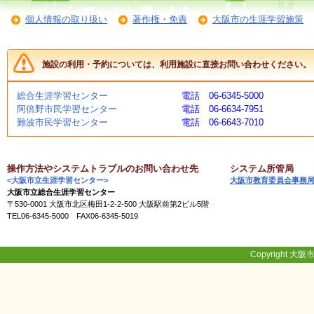
く
個人情報の取り扱い
著作権・免責
大阪市の生涯学習施策
あ
る
ご
質
施設の利用・予約については、利用施設に直接お問い合わせください。
問
総合生涯学習センター
電話 06-6345-5000
阿倍野市民学習センター
電話 06-6634-7951
講
難波市民学習センター
電話 06-6643-7010
師
・
イ
ン
操作方法やシステムトラブルのお問い合わせ先
システム所管局
ス
<大阪市立生涯学習センター>
大阪市教育委員会事務
ト
大阪市立総合生涯学習センター
ラ
〒530-0001 大阪市北区梅田1-2-2-500 大阪駅前第2ビル5階
ク
TEL06-6345-5000 FAX06-6345-5019
タ
ー
Copyright 大阪市
募
集
（