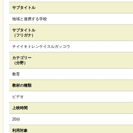
サブタイトル
施
設
地域と連携する学校
状
況
サブタイトル
・
（フリガナ）
予
約
チイイキトレンケイスルガッコウ
カテゴリー
い
（分野）
ち
ょ
教育
う
並
教材の種類
木
ビデオ
展
上映時間
覧
会
20分
・
展
利用対象
示