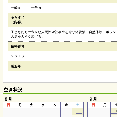
会
一般向 ～ 一般向
・
ギ
ャ
あらすじ
ラ
（内容）
リ
ー
子どもたちの豊かな人間性や社会性を育む体験活、自然体験、ボラン
の場を大きく広げる。
資料番号
オ
ン
２０１０
ラ
イ
ン
製造年
マ
ガ
ジ
ン
い
空き状況
ち
ょ
８月
９月
う
日
月
火
水
木
金
土
日
月
並
木
1