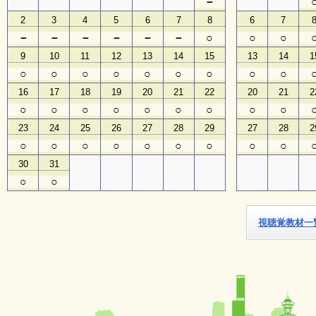
－
2
3
4
5
6
7
8
6
7
子
－
－
－
－
－
－
○
○
○
ど
も
9
10
11
12
13
14
15
13
14
1
向
○
○
○
○
○
○
○
○
○
け
イ
16
17
18
19
20
21
22
20
21
2
ベ
○
○
○
○
○
○
○
○
○
ン
ト
23
24
25
26
27
28
29
27
28
2
ガ
○
○
○
○
○
○
○
○
○
イ
ド
30
31
○
○
メ
ル
視聴覚教材一
マ
ガ
登
録
よ