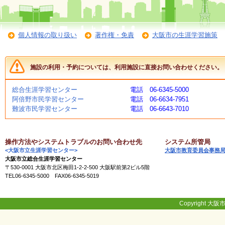
く
あ
る
ご
個人情報の取り扱い
著作権・免責
大阪市の生涯学習施策
質
問
施設の利用・予約については、利用施設に直接お問い合わせください。
講
総合生涯学習センター
電話 06-6345-5000
師
阿倍野市民学習センター
電話 06-6634-7951
・
難波市民学習センター
電話 06-6643-7010
イ
ン
ス
ト
操作方法やシステムトラブルのお問い合わせ先
システム所管局
ラ
<大阪市立生涯学習センター>
大阪市教育委員会事務
ク
大阪市立総合生涯学習センター
タ
〒530-0001 大阪市北区梅田1-2-2-500 大阪駅前第2ビル5階
ー
TEL06-6345-5000 FAX06-6345-5019
募
Copyright 大阪市
集
（