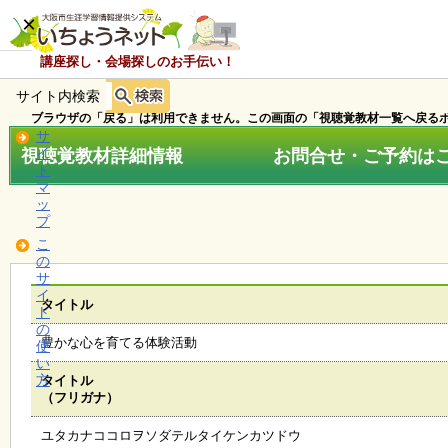
×
講座探し・会場探しのお手伝い！
サイト内検索
ホ
ー
ブラウザの「戻る」は利用できません。この画面の「視聴覚教材一覧へ戻るボ
ム
サ
視聴覚教材詳細情報 お問合せ・ご予約はこちら
イ
ト
マ
お
ッ
知
プ
ら
こ
せ
の
サ
イ
タイトル
ト
講
の
座
豊かな心を育てる体験活動
使
・
い
イ
方
タイトル
ベ
（フリガナ）
ン
ト
ユタカナココロヲソダテルタイケンカツドウ