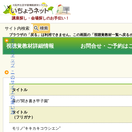
×
講座探し・会場探しのお手伝い！
サイト内検索
ホ
ー
ブラウザの「戻る」は利用できません。この画面の「視聴覚教材一覧へ戻るボ
ム
サ
視聴覚教材詳細情報 お問合せ・ご予約はこちら
イ
ト
マ
お
ッ
知
プ
ら
こ
せ
の
サ
イ
タイトル
ト
講
の
座
森の“聞き書き甲子園”
使
・
い
イ
方
タイトル
ベ
（フリガナ）
ン
ト
モリノ“キキカキコウシエン”