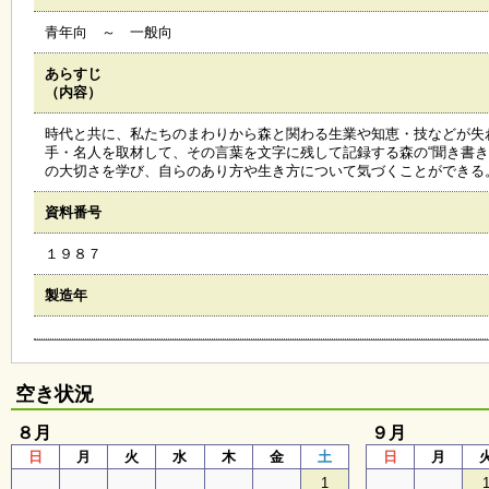
会
青年向 ～ 一般向
・
ギ
ャ
あらすじ
ラ
（内容）
リ
ー
時代と共に、私たちのまわりから森と関わる生業や知恵・技などが失
手・名人を取材して、その言葉を文字に残して記録する森の“聞き書
の大切さを学び、自らのあり方や生き方について気づくことができる
オ
資料番号
ン
ラ
１９８７
イ
ン
マ
製造年
ガ
ジ
ン
い
ち
空き状況
ょ
う
８月
９月
並
日
月
火
水
木
金
土
日
月
木
1