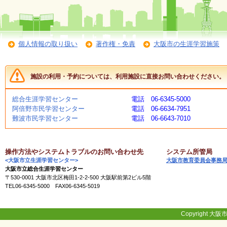
く
あ
る
ご
質
個人情報の取り扱い
著作権・免責
大阪市の生涯学習施策
問
施設の利用・予約については、利用施設に直接お問い合わせください。
講
師
総合生涯学習センター
電話 06-6345-5000
・
阿倍野市民学習センター
電話 06-6634-7951
イ
難波市民学習センター
電話 06-6643-7010
ン
ス
ト
ラ
操作方法やシステムトラブルのお問い合わせ先
システム所管局
ク
<大阪市立生涯学習センター>
大阪市教育委員会事務
タ
大阪市立総合生涯学習センター
ー
〒530-0001 大阪市北区梅田1-2-2-500 大阪駅前第2ビル5階
TEL06-6345-5000 FAX06-6345-5019
募
集
Copyright 大阪市
（