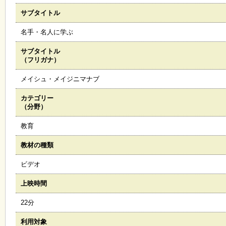
サブタイトル
施
設
名手・名人に学ぶ
状
況
サブタイトル
・
（フリガナ）
予
約
メイシュ・メイジニマナブ
カテゴリー
い
（分野）
ち
ょ
教育
う
並
教材の種類
木
ビデオ
展
上映時間
覧
会
22分
・
展
利用対象
示