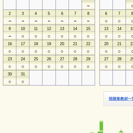
－
子
2
3
4
5
6
7
8
6
7
ど
－
－
－
－
－
－
－
○
○
も
向
9
10
11
12
13
14
15
13
14
1
け
－
○
○
○
○
○
○
○
○
イ
ベ
16
17
18
19
20
21
22
20
21
2
ン
○
○
○
○
○
○
○
○
○
ト
ガ
23
24
25
26
27
28
29
27
28
2
イ
○
○
○
○
○
○
○
○
○
ド
30
31
○
○
メ
ル
マ
視聴覚教材一
ガ
登
録
よ