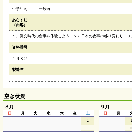
会
中学生向 ～ 一般向
・
ギ
ャ
あらすじ
ラ
（内容）
リ
ー
１）縄文時代の食事を体験しよう ２）日本の食事の移り変わり ３
資料番号
オ
１９８２
ン
ラ
イ
製造年
ン
マ
ガ
ジ
ン
空き状況
い
ち
８月
９月
ょ
日
月
火
水
木
金
土
日
月
う
並
1
木
－