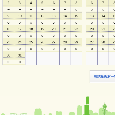
2
3
4
5
6
7
8
6
7
－
－
－
－
－
－
○
○
○
子
ど
9
10
11
12
13
14
15
13
14
1
も
○
○
○
○
○
○
○
○
○
向
け
16
17
18
19
20
21
22
20
21
2
イ
○
○
○
○
○
○
○
○
○
ベ
ン
23
24
25
26
27
28
29
27
28
2
ト
○
○
○
○
○
○
○
○
○
ガ
イ
30
31
ド
○
○
メ
視聴覚教材一
ル
マ
ガ
登
録
よ