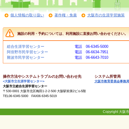
く
あ
る
個人情報の取り扱い
著作権・免責
大阪市の生涯学習施策
ご
質
問
施設の利用・予約については、利用施設に直接お問い合わせください。
総合生涯学習センター
電話 06-6345-5000
講
阿倍野市民学習センター
電話 06-6634-7951
師
難波市民学習センター
電話 06-6643-7010
・
イ
ン
ス
操作方法やシステムトラブルのお問い合わせ先
システム所管局
ト
<大阪市立生涯学習センター>
大阪市教育委員会事務
ラ
大阪市立総合生涯学習センター
ク
〒530-0001 大阪市北区梅田1-2-2-500 大阪駅前第2ビル5階
タ
TEL06-6345-5000 FAX06-6345-5019
ー
Copyright 大阪市
募
集
（