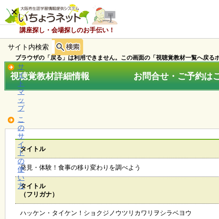
×
講座探し・会場探しのお手伝い！
サイト内検索
ホ
ー
ブラウザの「戻る」は利用できません。この画面の「視聴覚教材一覧へ戻るボ
ム
サ
視聴覚教材詳細情報 お問合せ・ご予約はこちら
イ
ト
マ
お
ッ
知
プ
ら
こ
せ
の
サ
イ
タイトル
ト
講
の
座
発見・体験！食事の移り変わりを調べよう
使
・
い
イ
方
タイトル
ベ
（フリガナ）
ン
ト
ハッケン・タイケン！ショクジノウツリカワリヲシラベヨウ