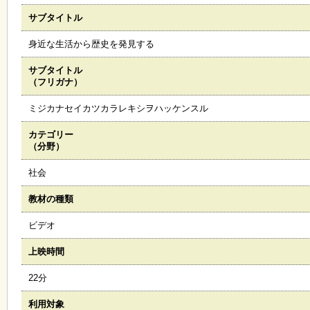
サブタイトル
施
設
身近な生活から歴史を発見する
状
況
サブタイトル
・
（フリガナ）
予
約
ミジカナセイカツカラレキシヲハッケンスル
カテゴリー
い
（分野）
ち
ょ
社会
う
並
教材の種類
木
ビデオ
展
上映時間
覧
会
22分
・
展
利用対象
示