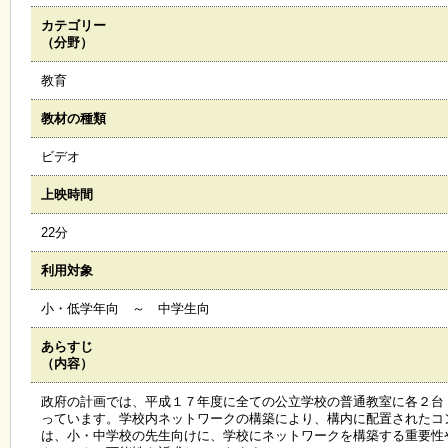
カテゴリー
施
（分野）
設
状
教育
況
・
教材の種類
予
約
ビデオ
上映時間
い
ち
22分
ょ
う
利用対象
並
木
小・低学年向 ～ 中学生向
あらすじ
展
（内容）
覧
会
政府の計画では、平成１７年度に全ての公立学校の普通教室に各２台
・
っています。学校内ネットワークの構築により、構内に配置されたコ
展
は、小・中学校の先生向けに、学校にネットワークを構築する重要性
示