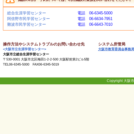
く
あ
総合生涯学習センター
電話 06-6345-5000
る
阿倍野市民学習センター
電話 06-6634-7951
ご
難波市民学習センター
電話 06-6643-7010
質
問
操作方法やシステムトラブルのお問い合わせ先
システム所管局
<大阪市立生涯学習センター>
大阪市教育委員会事務
講
大阪市立総合生涯学習センター
師
〒530-0001 大阪市北区梅田1-2-2-500 大阪駅前第2ビル5階
・
TEL06-6345-5000 FAX06-6345-5019
イ
ン
ス
ト
Copyright 大阪市
ラ
ク
タ
ー
募
集
（