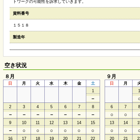
トワークの可能性を訴求していきます。
会
・
資料番号
ギ
ャ
１５１８
ラ
リ
ー
製造年
オ
ン
空き状況
ラ
イ
８月
９月
ン
日
月
火
水
木
金
土
日
月
マ
ガ
1
ジ
－
ン
い
2
3
4
5
6
7
8
6
7
ち
－
－
－
－
－
－
－
○
○
ょ
う
9
10
11
12
13
14
15
13
14
1
並
－
○
○
○
○
○
○
○
○
木
16
17
18
19
20
21
22
20
21
2