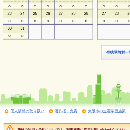
○
○
○
○
○
○
○
○
○
子
23
24
25
26
27
28
29
27
28
2
ど
○
○
○
○
○
○
○
○
○
も
向
30
31
け
○
○
イ
ベ
ン
ト
視聴覚教材一
ガ
イ
ド
メ
ル
マ
ガ
登
録
個人情報の取り扱い
著作権・免責
大阪市の生涯学習施策
よ
施設の利用・予約については、利用施設に直接お問い合わせください。