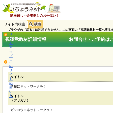
×
講座探し・会場探しのお手伝い！
サイト内検索
ホ
ー
ブラウザの「戻る」は利用できません。この画面の「視聴覚教材一覧へ戻るボ
ム
サ
視聴覚教材詳細情報 お問合せ・ご予約はこちら
イ
ト
マ
お
ッ
知
プ
ら
こ
せ
の
サ
イ
タイトル
ト
講
の
座
学校にネットワークを！
使
・
い
イ
方
タイトル
ベ
（フリガナ）
ン
ト
ガッコウニネットワークヲ！