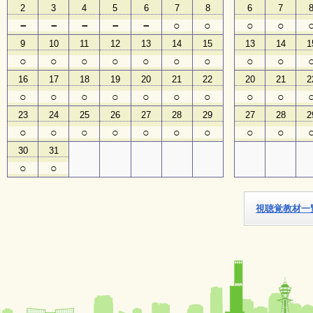
2
3
4
5
6
7
8
6
7
－
－
－
－
－
○
○
○
○
子
ど
9
10
11
12
13
14
15
13
14
1
も
○
○
○
○
○
○
○
○
○
向
け
16
17
18
19
20
21
22
20
21
2
イ
○
○
○
○
○
○
○
○
○
ベ
ン
23
24
25
26
27
28
29
27
28
2
ト
○
○
○
○
○
○
○
○
○
ガ
イ
30
31
ド
○
○
メ
視聴覚教材一
ル
マ
ガ
登
録
よ