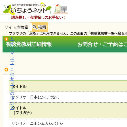
×
講座探し・会場探しのお手伝い！
サイト内検索
ホ
ー
ブラウザの「戻る」は利用できません。この画面の「視聴覚教材一覧へ戻るボ
ム
サ
視聴覚教材詳細情報 お問合せ・ご予約はこちら
イ
ト
マ
お
ッ
知
プ
ら
こ
せ
の
サ
イ
タイトル
ト
講
の
座
サンリオ 日本むかしばなし
使
・
い
イ
方
タイトル
ベ
（フリガナ）
ン
ト
サンリオ ニホンムカシバナシ