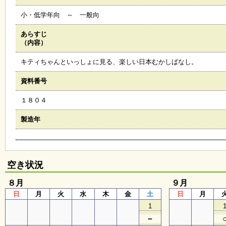
会
小・低学年向 ～ 一般向
・
ギ
ャ
あらすじ
ラ
（内容）
リ
ー
キティちゃんといっしょに見る、楽しい日本むかしばなし。
資料番号
オ
１８０４
ン
ラ
イ
製造年
ン
マ
ガ
ジ
ン
空き状況
い
ち
８月
９月
ょ
日
月
火
水
木
金
土
日
月
う
並
1
木
－