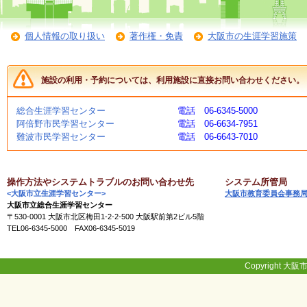
く
あ
る
個人情報の取り扱い
著作権・免責
大阪市の生涯学習施策
ご
質
問
施設の利用・予約については、利用施設に直接お問い合わせください。
総合生涯学習センター
電話 06-6345-5000
講
阿倍野市民学習センター
電話 06-6634-7951
師
難波市民学習センター
電話 06-6643-7010
・
イ
ン
ス
操作方法やシステムトラブルのお問い合わせ先
システム所管局
ト
<大阪市立生涯学習センター>
大阪市教育委員会事務
ラ
大阪市立総合生涯学習センター
ク
〒530-0001 大阪市北区梅田1-2-2-500 大阪駅前第2ビル5階
タ
TEL06-6345-5000 FAX06-6345-5019
ー
Copyright 大阪市
募
集
（