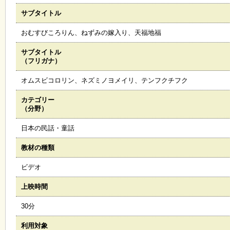
サブタイトル
施
設
おむすびころりん、ねずみの嫁入り、天福地福
状
況
サブタイトル
・
（フリガナ）
予
約
オムスビコロリン、ネズミノヨメイリ、テンフクチフク
カテゴリー
い
（分野）
ち
ょ
日本の民話・童話
う
並
教材の種類
木
ビデオ
展
上映時間
覧
会
30分
・
展
利用対象
示