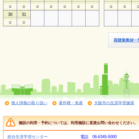
○
○
○
○
○
○
○
○
○
子
30
31
ど
○
○
も
向
け
イ
視聴覚教材一
ベ
ン
ト
ガ
イ
ド
メ
ル
マ
個人情報の取り扱い
著作権・免責
大阪市の生涯学習施策
ガ
登
録
施設の利用・予約については、利用施設に直接お問い合わせください。
総合生涯学習センター
電話 06-6345-5000
よ