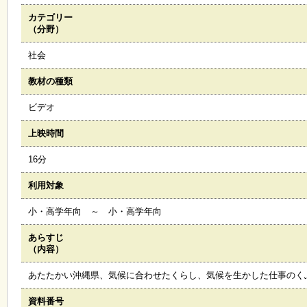
カテゴリー
施
（分野）
設
状
社会
況
・
教材の種類
予
約
ビデオ
上映時間
い
ち
16分
ょ
う
利用対象
並
木
小・高学年向 ～ 小・高学年向
あらすじ
展
（内容）
覧
会
あたたかい沖縄県、気候に合わせたくらし、気候を生かした仕事のく
・
展
資料番号
示