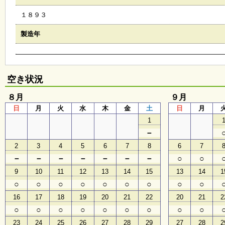
会
１８９３
・
ギ
ャ
製造年
ラ
リ
ー
空き状況
オ
８月
９月
ン
日
月
火
水
木
金
土
日
月
ラ
イ
1
ン
－
マ
ガ
2
3
4
5
6
7
8
6
7
ジ
－
－
－
－
－
－
－
○
○
ン
い
9
10
11
12
13
14
15
13
14
1
ち
○
○
○
○
○
○
○
○
○
ょ
う
16
17
18
19
20
21
22
20
21
2
並
○
○
○
○
○
○
○
○
○
木
23
24
25
26
27
28
29
27
28
2