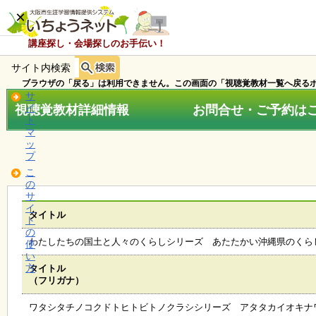
×
講座探し・会場探しのお手伝い！
サイト内検索
ホ
ー
ブラウザの「戻る」は利用できません。この画面の「視聴覚教材一覧へ戻るボ
ム
サ
視聴覚教材詳細情報 お問合せ・ご予約はこちら
イ
ト
マ
お
ッ
知
プ
ら
こ
せ
の
サ
イ
タイトル
ト
講
の
座
わたしたちの国土と人々のくらしシリーズ あたたかい沖縄県のくら
使
・
い
イ
方
タイトル
ベ
（フリガナ）
ン
ト
ワタシタチノコクドトヒトビトノクラシシリーズ アタタカイオキナ