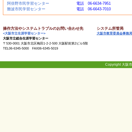
阿倍野市民学習センター
電話 06-6634-7951
く
難波市民学習センター
電話 06-6643-7010
あ
る
ご
質
操作方法やシステムトラブルのお問い合わせ先
システム所管局
問
<大阪市立生涯学習センター>
大阪市教育委員会事務
大阪市立総合生涯学習センター
〒530-0001 大阪市北区梅田1-2-2-500 大阪駅前第2ビル5階
TEL06-6345-5000 FAX06-6345-5019
講
師
・
イ
Copyright 大阪市
ン
ス
ト
ラ
ク
タ
ー
募
集
（