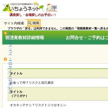
×
講座探し・会場探しのお手伝い！
サイト内検索
ホ
ー
ブラウザの「戻る」は利用できません。この画面の「視聴覚教材一覧へ戻るボ
ム
サ
視聴覚教材詳細情報 お問合せ・ご予約はこちら
イ
ト
マ
お
ッ
知
プ
ら
こ
せ
の
サ
イ
タイトル
ト
講
の
座
お金って何？リスクと自己責任
使
・
い
イ
方
タイトル
ベ
（フリガナ）
ン
ト
オカネッテナニ？リスクトジコセキニン