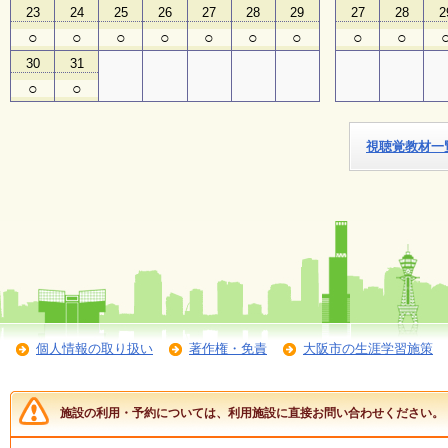
23
24
25
26
27
28
29
27
28
2
○
○
○
○
○
○
○
○
○
子
ど
30
31
も
○
○
向
け
イ
ベ
視聴覚教材一
ン
ト
ガ
イ
ド
メ
ル
マ
ガ
個人情報の取り扱い
著作権・免責
大阪市の生涯学習施策
登
録
施設の利用・予約については、利用施設に直接お問い合わせください。
よ