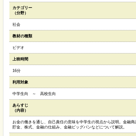
カテゴリー
施
（分野）
設
状
社会
況
・
教材の種類
予
約
ビデオ
上映時間
い
ち
16分
ょ
う
利用対象
並
木
中学生向 ～ 高校生向
あらすじ
展
（内容）
覧
会
お金の働きを通し、自己責任の意味を中学生の視点から説明。金融商
・
貯金、株式、金融の仕組み、金融ビッグバンなどについて解説。
展
示