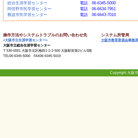
総合生涯学習センター
電話 06-6345-5000
く
阿倍野市民学習センター
電話 06-6634-7951
あ
難波市民学習センター
電話 06-6643-7010
る
ご
質
問
操作方法やシステムトラブルのお問い合わせ先
システム所管局
<大阪市立生涯学習センター>
大阪市教育委員会事務
大阪市立総合生涯学習センター
〒530-0001 大阪市北区梅田1-2-2-500 大阪駅前第2ビル5階
講
TEL06-6345-5000 FAX06-6345-5019
師
・
イ
ン
Copyright 大阪市
ス
ト
ラ
ク
タ
ー
募
集
（