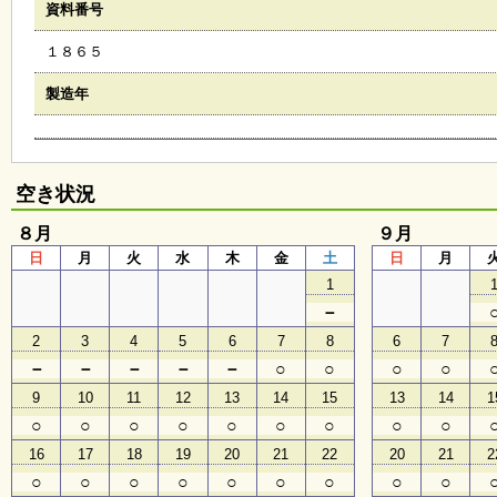
資料番号
会
・
１８６５
ギ
ャ
ラ
製造年
リ
ー
空き状況
オ
ン
８月
９月
ラ
日
月
火
水
木
金
土
日
月
イ
ン
1
マ
－
ガ
ジ
2
3
4
5
6
7
8
6
7
ン
－
－
－
－
－
○
○
○
○
い
ち
9
10
11
12
13
14
15
13
14
1
ょ
○
○
○
○
○
○
○
○
○
う
並
16
17
18
19
20
21
22
20
21
2
木
○
○
○
○
○
○
○
○
○