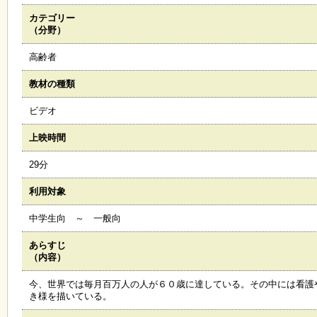
カテゴリー
施
（分野）
設
状
高齢者
況
・
教材の種類
予
約
ビデオ
上映時間
い
ち
29分
ょ
う
利用対象
並
木
中学生向 ～ 一般向
あらすじ
展
（内容）
覧
会
今、世界では毎月百万人の人が６０歳に達している。その中には看護
・
き様を描いている。
展
示