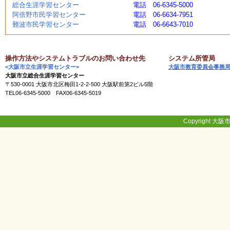
総合生涯学習センター
電話 06-6345-5000
く
阿倍野市民学習センター
電話 06-6634-7951
あ
難波市民学習センター
電話 06-6643-7010
る
ご
質
問
操作方法やシステムトラブルのお問い合わせ先
システム所管局
<大阪市立生涯学習センター>
大阪市教育委員会事務
大阪市立総合生涯学習センター
〒530-0001 大阪市北区梅田1-2-2-500 大阪駅前第2ビル5階
講
TEL06-6345-5000 FAX06-6345-5019
師
・
イ
ン
Copyright 大阪市
ス
ト
ラ
ク
タ
ー
募
集
（