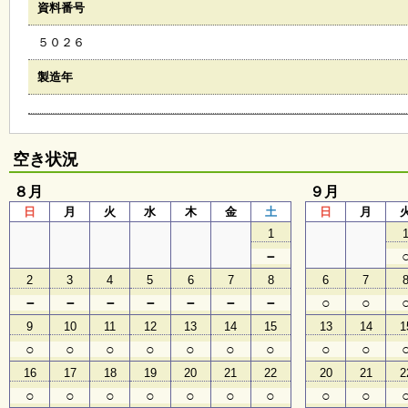
資料番号
会
・
５０２６
ギ
ャ
ラ
製造年
リ
ー
空き状況
オ
ン
８月
９月
ラ
日
月
火
水
木
金
土
日
月
イ
ン
1
マ
－
ガ
ジ
2
3
4
5
6
7
8
6
7
ン
－
－
－
－
－
－
－
○
○
い
ち
9
10
11
12
13
14
15
13
14
1
ょ
○
○
○
○
○
○
○
○
○
う
並
16
17
18
19
20
21
22
20
21
2
木
○
○
○
○
○
○
○
○
○