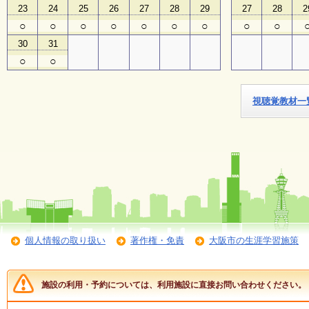
23
24
25
26
27
28
29
27
28
2
○
○
○
○
○
○
○
○
○
子
ど
30
31
も
○
○
向
け
イ
ベ
視聴覚教材一
ン
ト
ガ
イ
ド
メ
ル
マ
ガ
個人情報の取り扱い
著作権・免責
大阪市の生涯学習施策
登
録
施設の利用・予約については、利用施設に直接お問い合わせください。
よ