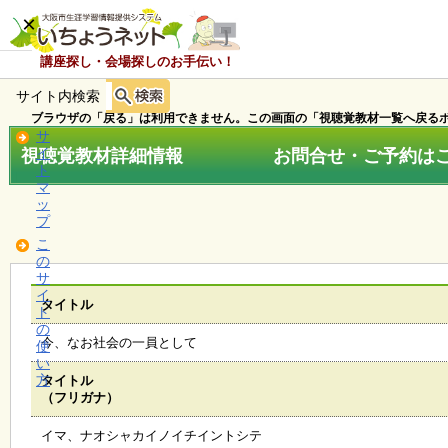
×
講座探し・会場探しのお手伝い！
サイト内検索
ホ
ー
ブラウザの「戻る」は利用できません。この画面の「視聴覚教材一覧へ戻るボ
ム
サ
視聴覚教材詳細情報 お問合せ・ご予約はこちら
イ
ト
マ
お
ッ
知
プ
ら
こ
せ
の
サ
イ
タイトル
ト
講
の
座
今、なお社会の一員として
使
・
い
イ
方
タイトル
ベ
（フリガナ）
ン
ト
イマ、ナオシャカイノイチイントシテ