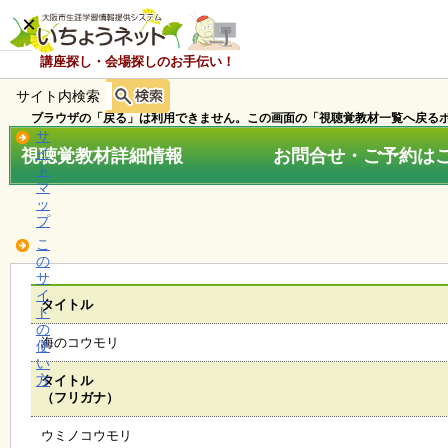
×
講座探し・会場探しのお手伝い！
サイト内検索
ホ
ー
ブラウザの「戻る」は利用できません。この画面の「視聴覚教材一覧へ戻るボ
ム
サ
視聴覚教材詳細情報 お問合せ・ご予約はこちら
イ
ト
マ
お
ッ
知
プ
ら
こ
せ
の
サ
イ
タイトル
ト
講
の
座
海のコウモリ
使
・
い
イ
方
タイトル
ベ
（フリガナ）
ン
ト
ウミノコウモリ