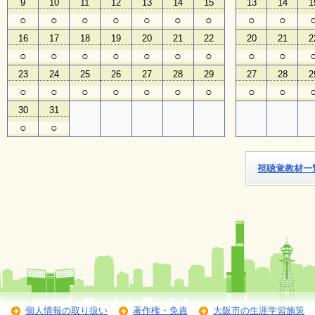
9
10
11
12
13
14
15
13
14
1
○
○
○
○
○
○
○
○
○
子
16
17
18
19
20
21
22
20
21
2
ど
も
○
○
○
○
○
○
○
○
○
向
23
24
25
26
27
28
29
27
28
2
け
イ
○
○
○
○
○
○
○
○
○
ベ
30
31
ン
ト
○
○
ガ
イ
ド
視聴覚教材一
メ
ル
マ
ガ
登
録
個人情報の取り扱い
著作権・免責
大阪市の生涯学習施策
よ