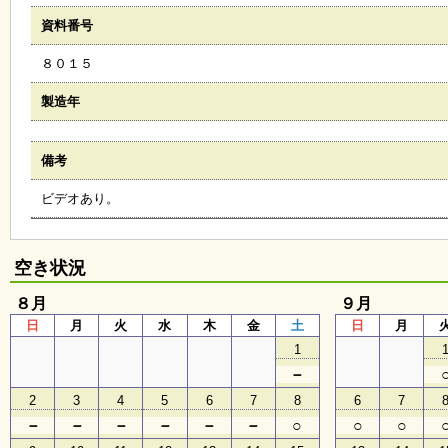
会
資料番号
・
ギ
８０１５
ャ
ラ
リ
製造年
ー
備考
オ
ビデオあり。
ン
ラ
イ
ン
空き状況
マ
ガ
８月
ジ
９月
ン
日
月
火
水
木
金
土
日
月
い
1
ち
ょ
－
う
2
3
4
5
6
7
8
6
7
並
木
－
－
－
－
－
－
○
○
○