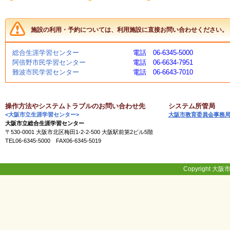
く
あ
る
施設の利用・予約については、利用施設に直接お問い合わせください。
ご
質
問
総合生涯学習センター
電話 06-6345-5000
阿倍野市民学習センター
電話 06-6634-7951
難波市民学習センター
電話 06-6643-7010
講
師
・
操作方法やシステムトラブルのお問い合わせ先
システム所管局
イ
<大阪市立生涯学習センター>
大阪市教育委員会事務
ン
大阪市立総合生涯学習センター
ス
〒530-0001 大阪市北区梅田1-2-2-500 大阪駅前第2ビル5階
ト
TEL06-6345-5000 FAX06-6345-5019
ラ
ク
タ
Copyright 大阪市
ー
募
集
（