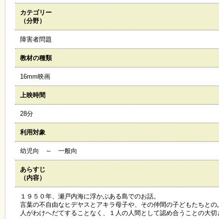
カテゴリー
施
（分野）
設
状
障害者問題
況
・
教材の種類
予
約
16mm映画
上映時間
い
ち
28分
ょ
う
利用対象
並
木
幼児向 ～ 一般向
あらすじ
展
（内容）
覧
会
１９５０年、瀬戸内海に浮かぶある島でのお話。
・
言葉の不自由なヒデヤスとアキラ母子や、その仲間の子どもたちとの
展
人がわけへだてすることなく、１人の人間として認め合うことの大切
示