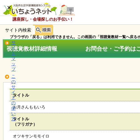
×
講座探し・会場探しのお手伝い！
サイト内検索
ホ
ー
ブラウザの「戻る」は利用できません。この画面の「視聴覚教材一覧へ戻るボ
ム
サ
視聴覚教材詳細情報 お問合せ・ご予約はこちら
イ
ト
マ
お
ッ
知
プ
ら
こ
せ
の
サ
イ
タイトル
ト
講
の
座
お月さんももいろ
使
・
い
イ
方
タイトル
ベ
（フリガナ）
ン
ト
オツキサンモモイロ