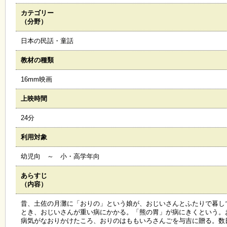
カテゴリー
施
（分野）
設
状
日本の民話・童話
況
・
教材の種類
予
約
16mm映画
上映時間
い
ち
24分
ょ
う
利用対象
並
木
幼児向 ～ 小・高学年向
あらすじ
展
（内容）
覧
会
昔、土佐の月灘に「おりの」という娘が、おじいさんとふたりで暮し
・
とき、おじいさんが重い病にかかる。「熊の胃」が病にきくという。
展
病気がなおりかけたころ、おりのはももいろさんごを与吉に贈る。数
示