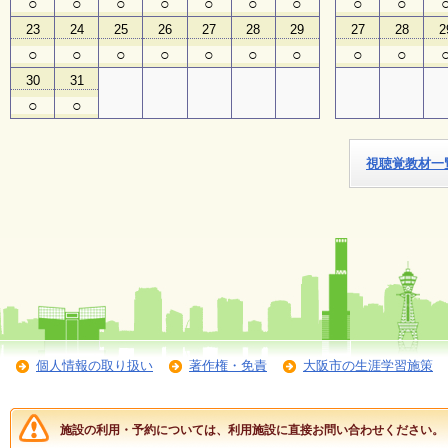
○
○
○
○
○
○
○
○
○
23
24
25
26
27
28
29
27
28
2
子
○
○
○
○
○
○
○
○
○
ど
も
30
31
向
○
○
け
イ
ベ
ン
視聴覚教材一
ト
ガ
イ
ド
メ
ル
マ
ガ
登
個人情報の取り扱い
著作権・免責
大阪市の生涯学習施策
録
施設の利用・予約については、利用施設に直接お問い合わせください。
よ