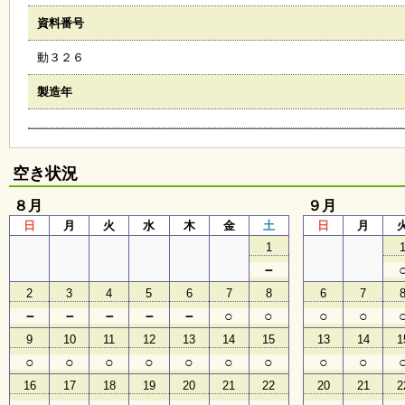
会
資料番号
・
ギ
動３２６
ャ
ラ
リ
製造年
ー
オ
空き状況
ン
ラ
８月
９月
イ
日
月
火
水
木
金
土
日
月
ン
マ
1
ガ
－
ジ
ン
2
3
4
5
6
7
8
6
7
い
－
－
－
－
－
○
○
○
○
ち
ょ
9
10
11
12
13
14
15
13
14
1
う
○
○
○
○
○
○
○
○
○
並
木
16
17
18
19
20
21
22
20
21
2