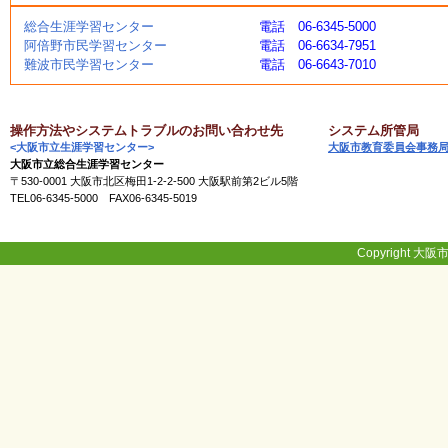
く
総合生涯学習センター
電話 06-6345-5000
あ
阿倍野市民学習センター
電話 06-6634-7951
る
難波市民学習センター
電話 06-6643-7010
ご
質
問
操作方法やシステムトラブルのお問い合わせ先
システム所管局
<大阪市立生涯学習センター>
大阪市教育委員会事務
大阪市立総合生涯学習センター
講
〒530-0001 大阪市北区梅田1-2-2-500 大阪駅前第2ビル5階
師
TEL06-6345-5000 FAX06-6345-5019
・
イ
ン
ス
Copyright 大阪市
ト
ラ
ク
タ
ー
募
集
（