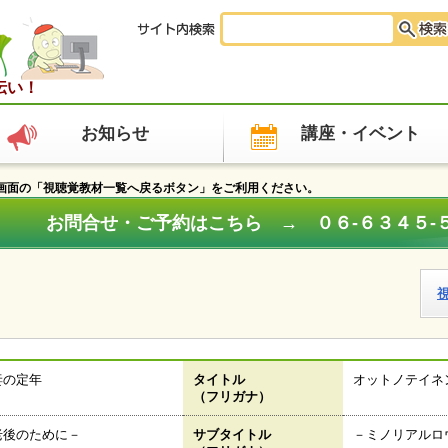
伝い！
お知らせ
講座・イベント
面の「視聴覚教材一覧へ戻るボタン」をご利用ください。
お問合せ・ご予約はこちら → ０６‐６３４５‐
妻の定年
タイトル
オットノテイネ
（フリガナ）
老後のために－
サブタイトル
－ミノリアルロ