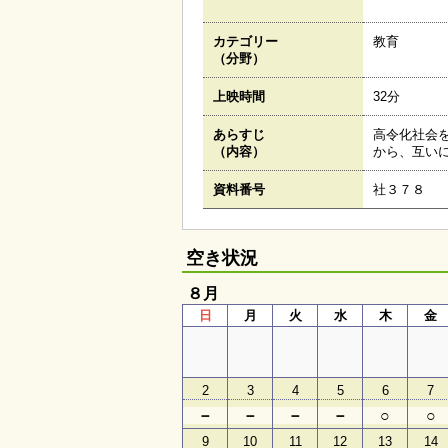
カテゴリー
教育
（分野）
上映時間
32分
あらすじ
高令化社会
（内容）
から、互い
資料番号
社３７８
空き状況
８月
日
月
火
水
木
金
2
3
4
5
6
7
－
－
－
－
○
○
9
10
11
12
13
14