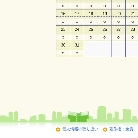
○
○
○
○
○
○
16
17
18
19
20
21
○
○
○
○
○
○
23
24
25
26
27
28
○
○
○
○
○
○
30
31
○
○
個人情報の取り扱い
著作権・免責