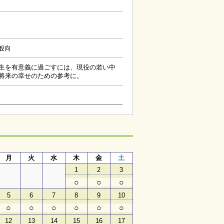
般向
生を有意義に過ごすには、現役の若い中
将来の幸せのための参考に。
月
月
火
水
木
金
土
1
2
3
○
○
○
5
6
7
8
9
10
○
○
○
○
○
○
12
13
14
15
16
17