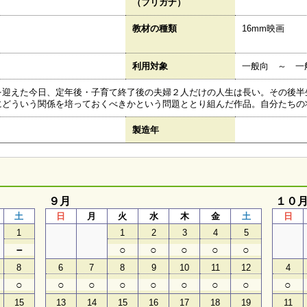
（フリガナ）
教材の種類
16mm映画
利用対象
一般向 ～ 一
を迎えた今日、定年後・子育て終了後の夫婦２人だけの人生は長い。その後半
にどういう関係を培っておくべきかという問題ととり組んだ作品。自分たちの
製造年
９月
１０
土
日
月
火
水
木
金
土
日
1
1
2
3
4
5
－
○
○
○
○
○
8
6
7
8
9
10
11
12
4
○
○
○
○
○
○
○
○
○
15
13
14
15
16
17
18
19
11