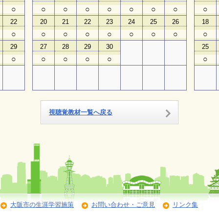
○
○
○
○
○
○
○
○
○
22
20
21
22
23
24
25
26
18
○
○
○
○
○
○
○
○
○
29
27
28
29
30
25
○
○
○
○
○
○
視聴覚教材一覧へ戻る
大阪市の生涯学習施策
お問い合わせ・ご意見
リンク集