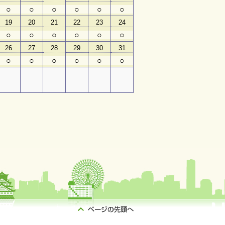
○
○
○
○
○
○
19
20
21
22
23
24
○
○
○
○
○
○
26
27
28
29
30
31
○
○
○
○
○
○