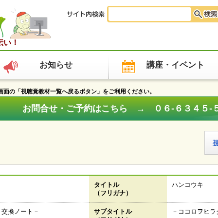
伝い！
お知らせ
講座・イベント
面の「視聴覚教材一覧へ戻るボタン」をご利用ください。
お問合せ・ご予約はこちら → ０６‐６３４５‐
タイトル
ハンコウキ
（フリガナ）
く交換ノート－
サブタイトル
－ココロヲヒラ