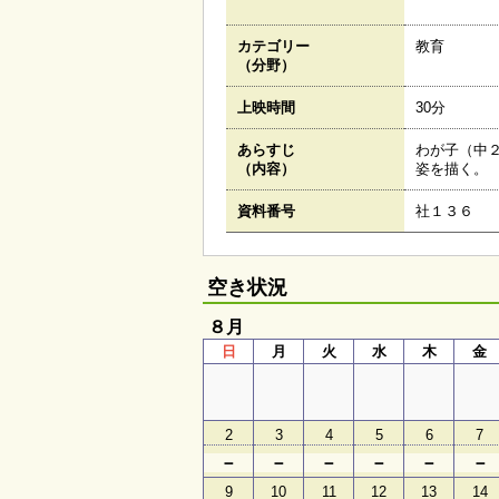
カテゴリー
教育
（分野）
上映時間
30分
あらすじ
わが子（中
（内容）
姿を描く。
資料番号
社１３６
空き状況
８月
日
月
火
水
木
金
2
3
4
5
6
7
－
－
－
－
－
－
9
10
11
12
13
14