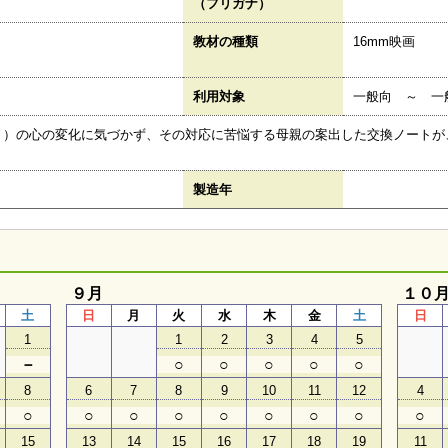
（フリガナ）
教材の種類
16mm映画
利用対象
一般向 ～ 一
２）の心の変化に気づかず、その対応に苦悩する母親の案出した交換ノートが
製造年
９月
１０
土
日
月
火
水
木
金
土
日
1
1
2
3
4
5
－
○
○
○
○
○
8
6
7
8
9
10
11
12
4
○
○
○
○
○
○
○
○
○
15
13
14
15
16
17
18
19
11