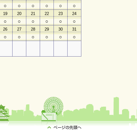
○
○
○
○
○
○
19
20
21
22
23
24
○
○
○
○
○
○
26
27
28
29
30
31
○
○
○
○
○
○