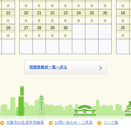
○
○
○
○
○
○
○
○
○
22
20
21
22
23
24
25
26
18
○
○
○
○
○
○
○
○
○
29
27
28
29
30
25
○
○
○
○
○
○
視聴覚教材一覧へ戻る
大阪市の生涯学習施策
お問い合わせ・ご意見
リンク集