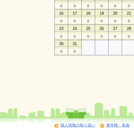
○
○
○
○
○
○
16
17
18
19
20
21
○
○
○
○
○
○
23
24
25
26
27
28
○
○
○
○
○
○
30
31
○
○
個人情報の取り扱い
著作権・免責