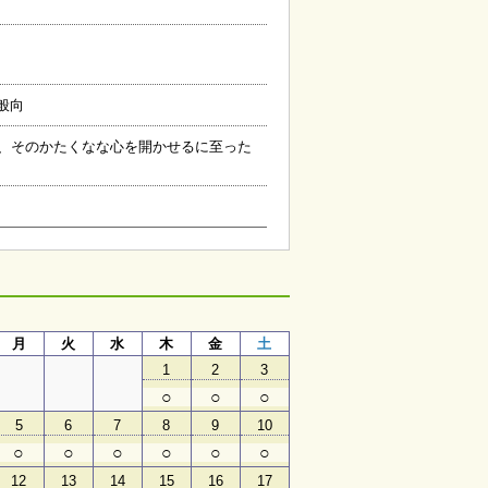
般向
、そのかたくなな心を開かせるに至った
月
月
火
水
木
金
土
1
2
3
○
○
○
5
6
7
8
9
10
○
○
○
○
○
○
12
13
14
15
16
17