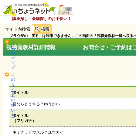
×
講座探し・会場探しのお手伝い！
サイト内検索
ホ
ー
ブラウザの「戻る」は利用できません。この画面の「視聴覚教材一覧へ戻るボ
ム
サ
視聴覚教材詳細情報 お問合せ・ご予約はこちら
イ
ト
マ
お
ッ
知
プ
ら
こ
せ
の
サ
イ
タイトル
ト
講
の
座
君ならどうする？ゆうかい
使
・
い
イ
方
タイトル
ベ
（フリガナ）
ン
ト
キミナラドウスル？ユウカイ