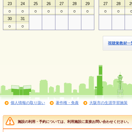
23
24
25
26
27
28
29
27
28
2
○
○
○
○
○
○
○
○
○
子
ど
30
31
も
○
○
向
け
イ
ベ
視聴覚教材一
ン
ト
ガ
イ
ド
メ
ル
マ
ガ
個人情報の取り扱い
著作権・免責
大阪市の生涯学習施策
登
録
施設の利用・予約については、利用施設に直接お問い合わせください。
よ