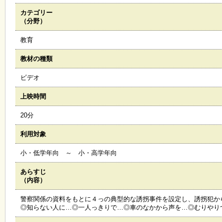
カテゴリー
施
（分野）
設
状
教育
況
・
教材の種類
予
約
ビデオ
上映時間
い
ち
20分
ょ
う
利用対象
並
木
小・低学年向 ～ 小・高学年向
あらすじ
展
（内容）
覧
会
警察関係の資料をもとに４っの典型的な誘拐事件を設定し、誘拐犯か
・
◎知らない人に…◎一人っきりで…◎車のなかから声を…◎むりやり
展
示