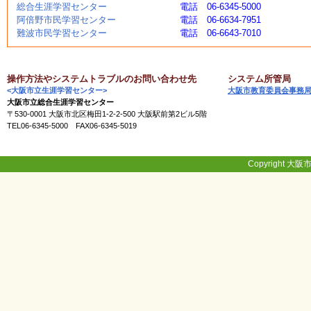
総合生涯学習センター
電話 06-6345-5000
く
阿倍野市民学習センター
電話 06-6634-7951
あ
難波市民学習センター
電話 06-6643-7010
る
ご
質
問
操作方法やシステムトラブルのお問い合わせ先
システム所管局
<大阪市立生涯学習センター>
大阪市教育委員会事務
大阪市立総合生涯学習センター
〒530-0001 大阪市北区梅田1-2-2-500 大阪駅前第2ビル5階
講
TEL06-6345-5000 FAX06-6345-5019
師
・
イ
ン
Copyright 大阪市
ス
ト
ラ
ク
タ
ー
募
集
（