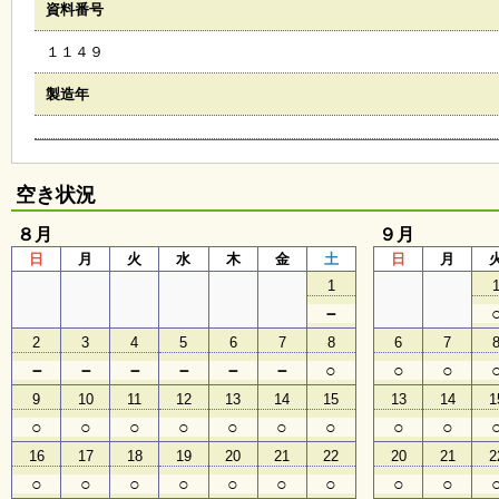
資料番号
会
・
１１４９
ギ
ャ
ラ
製造年
リ
ー
空き状況
オ
ン
８月
９月
ラ
日
月
火
水
木
金
土
日
月
イ
ン
1
マ
－
ガ
ジ
2
3
4
5
6
7
8
6
7
ン
－
－
－
－
－
－
○
○
○
い
ち
9
10
11
12
13
14
15
13
14
1
ょ
○
○
○
○
○
○
○
○
○
う
並
16
17
18
19
20
21
22
20
21
2
木
○
○
○
○
○
○
○
○
○