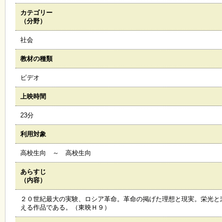
カテゴリー
施
（分野）
設
状
社会
況
・
教材の種類
予
約
ビデオ
上映時間
い
ち
23分
ょ
う
利用対象
並
木
高校生向 ～ 高校生向
あらすじ
展
（内容）
覧
会
２０世紀最大の実験、ロシア革命。革命の掲げた理想と現実。栄光と
・
える作品である。（東映Ｈ９）
展
示