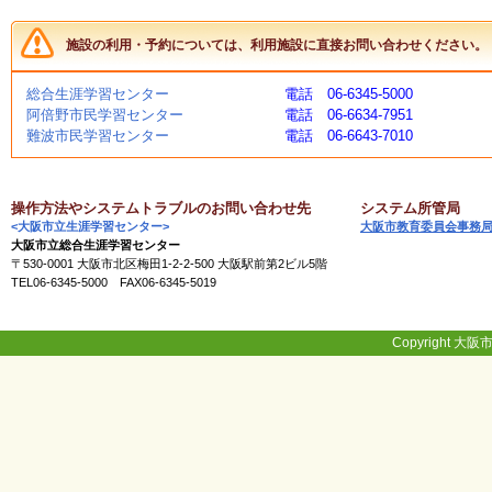
く
あ
施設の利用・予約については、利用施設に直接お問い合わせください。
る
ご
質
総合生涯学習センター
電話 06-6345-5000
問
阿倍野市民学習センター
電話 06-6634-7951
難波市民学習センター
電話 06-6643-7010
講
師
操作方法やシステムトラブルのお問い合わせ先
システム所管局
・
<大阪市立生涯学習センター>
大阪市教育委員会事務
イ
大阪市立総合生涯学習センター
ン
〒530-0001 大阪市北区梅田1-2-2-500 大阪駅前第2ビル5階
ス
TEL06-6345-5000 FAX06-6345-5019
ト
ラ
ク
Copyright 大阪市
タ
ー
募
集
（