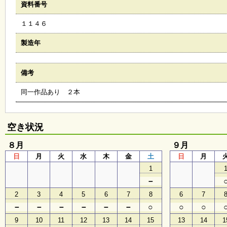
資料番号
会
・
１１４６
ギ
ャ
ラ
製造年
リ
ー
備考
同一作品あり ２本
オ
ン
ラ
イ
空き状況
ン
マ
８月
ガ
９月
ジ
日
月
火
水
木
金
土
日
月
ン
1
い
ち
－
ょ
2
3
4
5
6
7
8
6
7
う
並
－
－
－
－
－
－
○
○
○
木
9
10
11
12
13
14
15
13
14
1