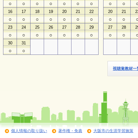
○
○
○
○
○
○
○
○
○
16
17
18
19
20
21
22
20
21
2
子
ど
○
○
○
○
○
○
○
○
○
も
23
24
25
26
27
28
29
27
28
2
向
け
○
○
○
○
○
○
○
○
○
イ
30
31
ベ
ン
○
○
ト
ガ
イ
視聴覚教材一
ド
メ
ル
マ
ガ
登
録
個人情報の取り扱い
著作権・免責
大阪市の生涯学習施策
よ