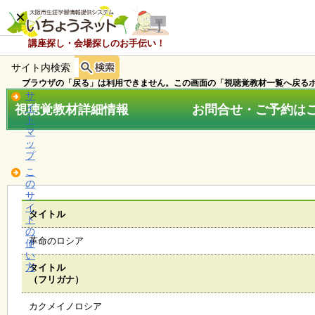
×
講座探し・会場探しのお手伝い！
サイト内検索
ホ
ー
ブラウザの「戻る」は利用できません。この画面の「視聴覚教材一覧へ戻るボ
ム
サ
視聴覚教材詳細情報 お問合せ・ご予約はこちら
イ
ト
マ
お
ッ
知
プ
ら
こ
せ
の
サ
イ
タイトル
ト
講
の
座
革命のロシア
使
・
い
イ
方
タイトル
ベ
（フリガナ）
ン
ト
カクメイノロシア