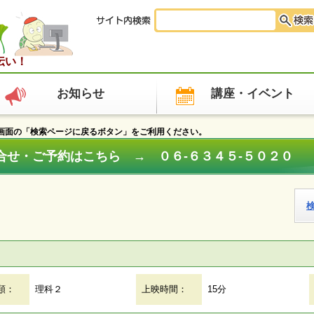
伝い！
お知らせ
講座・イベント
面の「検索ページに戻るボタン」をご利用ください。
ご予約はこちら → ０６‐６３４５‐５０２０
類：
理科２
上映時間：
15分