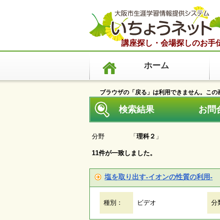
講座探し・会場探しのお手
ホーム
ブラウザの「戻る」は利用できません。この画
検索結果 お問合せ・
分野 「
理科２
」
11件が一致しました。
塩を取り出す‐イオンの性質の利用‐
種別：
ビデオ
分